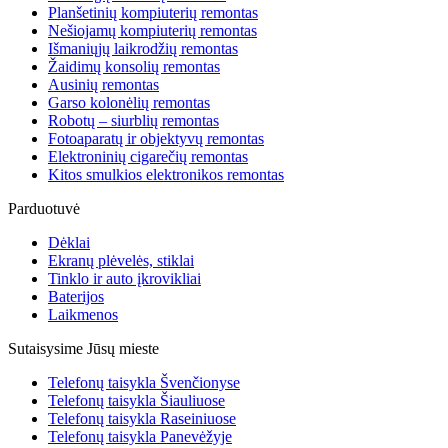
Planšetinių kompiuterių remontas
Nešiojamų kompiuterių remontas
Išmaniųjų laikrodžių remontas
Žaidimų konsolių remontas
Ausinių remontas
Garso kolonėlių remontas
Robotų – siurblių remontas
Fotoaparatų ir objektyvų remontas
Elektroninių cigarečių remontas
Kitos smulkios elektronikos remontas
Parduotuvė
Dėklai
Ekranų plėvelės, stiklai
Tinklo ir auto įkrovikliai
Baterijos
Laikmenos
Sutaisysime Jūsų mieste
Telefonų taisykla Švenčionyse
Telefonų taisykla Šiauliuose
Telefonų taisykla Raseiniuose
Telefonų taisykla Panevėžyje