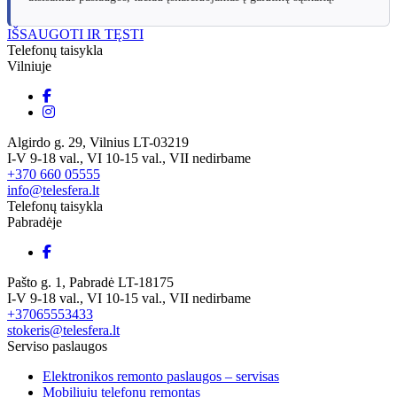
IŠSAUGOTI IR TĘSTI
Telefonų taisykla
Vilniuje
Algirdo g. 29, Vilnius LT-03219
I-V 9-18 val., VI 10-15 val., VII nedirbame
+370 660 05555
info@telesfera.lt
Telefonų taisykla
Pabradėje
Pašto g. 1, Pabradė LT-18175
I-V 9-18 val., VI 10-15 val., VII nedirbame
+37065553433
stokeris@telesfera.lt
Serviso paslaugos
Elektronikos remonto paslaugos – servisas
Mobiliųjų telefonų remontas