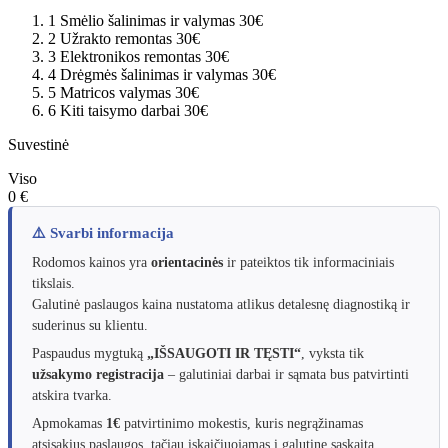
1
Smėlio šalinimas ir valymas
30€
2
Užrakto remontas
30€
3
Elektronikos remontas
30€
4
Drėgmės šalinimas ir valymas
30€
5
Matricos valymas
30€
6
Kiti taisymo darbai
30€
Suvestinė
Viso
0 €
⚠️ Svarbi informacija
Rodomos kainos yra
orientacinės
ir pateiktos tik informaciniais
tikslais.
Galutinė paslaugos kaina nustatoma atlikus detalesnę diagnostiką ir
suderinus su klientu.
Paspaudus mygtuką
„IŠSAUGOTI IR TĘSTI“
, vyksta tik
užsakymo registracija
– galutiniai darbai ir sąmata bus patvirtinti
atskira tvarka.
Apmokamas
1€
patvirtinimo mokestis, kuris negrąžinamas
atsisakius paslaugos, tačiau įskaičiuojamas į galutinę sąskaitą.