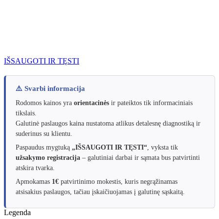
IŠSAUGOTI IR TĘSTI
⚠️ Svarbi informacija
Rodomos kainos yra
orientacinės
ir pateiktos tik informaciniais
tikslais.
Galutinė paslaugos kaina nustatoma atlikus detalesnę diagnostiką ir
suderinus su klientu.
Paspaudus mygtuką
„IŠSAUGOTI IR TĘSTI“
, vyksta tik
užsakymo registracija
– galutiniai darbai ir sąmata bus patvirtinti
atskira tvarka.
Apmokamas
1€
patvirtinimo mokestis, kuris negrąžinamas
atsisakius paslaugos, tačiau įskaičiuojamas į galutinę sąskaitą.
Legenda