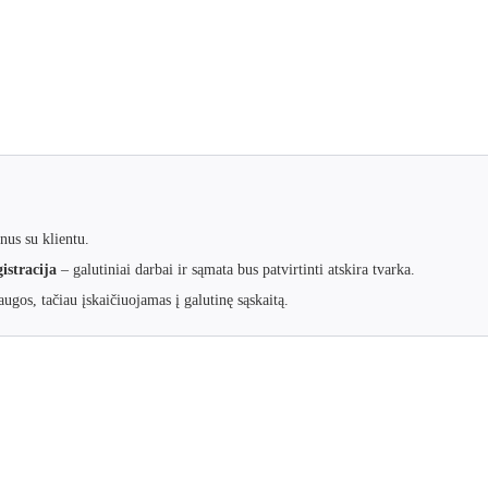
nus su klientu.
istracija
– galutiniai darbai ir sąmata bus patvirtinti atskira tvarka.
ugos, tačiau įskaičiuojamas į galutinę sąskaitą.