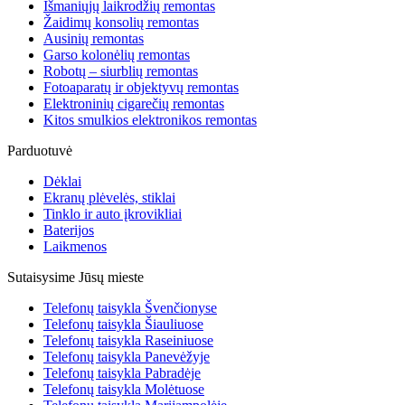
Išmaniųjų laikrodžių remontas
Žaidimų konsolių remontas
Ausinių remontas
Garso kolonėlių remontas
Robotų – siurblių remontas
Fotoaparatų ir objektyvų remontas
Elektroninių cigarečių remontas
Kitos smulkios elektronikos remontas
Parduotuvė
Dėklai
Ekranų plėvelės, stiklai
Tinklo ir auto įkrovikliai
Baterijos
Laikmenos
Sutaisysime Jūsų mieste
Telefonų taisykla Švenčionyse
Telefonų taisykla Šiauliuose
Telefonų taisykla Raseiniuose
Telefonų taisykla Panevėžyje
Telefonų taisykla Pabradėje
Telefonų taisykla Molėtuose