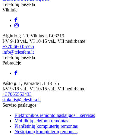
Telefonų taisykla
Vilniuje
Algirdo g. 29, Vilnius LT-03219
I-V 9-18 val., VI 10-15 val., VII nedirbame
+370 660 05555
info@telesfera.lt
Telefonų taisykla
Pabradėje
Pašto g. 1, Pabradė LT-18175
I-V 9-18 val., VI 10-15 val., VII nedirbame
+37065553433
stokeris@telesfera.lt
Serviso paslaugos
Elektronikos remonto paslaugos – servisas
Mobiliųjų telefonų remontas
Planšetinių kompiuterių remontas
Nešiojamų kompiuterių remontas