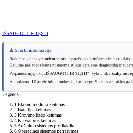
IŠSAUGOTI IR TĘSTI
⚠️ Svarbi informacija
Rodomos kainos yra
orientacinės
ir pateiktos tik informaciniais tikslais.
Galutinė paslaugos kaina nustatoma atlikus detalesnę diagnostiką ir suderi
Paspaudus mygtuką
„IŠSAUGOTI IR TĘSTI“
, vyksta tik
užsakymo reg
Apmokamas
1€
patvirtinimo mokestis, kuris negrąžinamas atsisakius pasla
Legenda
1
Ekrano modulio keitimas
2
Baterijos keitimas
3
Krovimo lizdo keitimas
4
Klaviatūros keitimas
5
Aušinimo sistemos profilaktika
6
Operacinės sistemos perrašymas