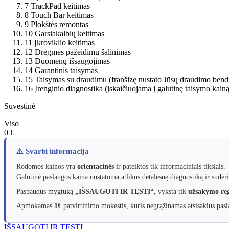
7
TrackPad keitimas
8
Touch Bar keitimas
9
Plokštės remontas
10
Garsiakalbių keitimas
11
Įkroviklio keitimas
12
Drėgmės pažeidimų šalinimas
13
Duomenų išsaugojimas
14
Garantinis taisymas
15
Taisymas su draudimu (franšizę nustato Jūsų draudimo bend
16
Įrenginio diagnostika (įskaičiuojama į galutinę taisymo kainą
Suvestinė
Viso
0 €
⚠️ Svarbi informacija
Rodomos kainos yra
orientacinės
ir pateiktos tik informaciniais tikslais.
Galutinė paslaugos kaina nustatoma atlikus detalesnę diagnostiką ir suderi
Paspaudus mygtuką
„IŠSAUGOTI IR TĘSTI“
, vyksta tik
užsakymo reg
Apmokamas
1€
patvirtinimo mokestis, kuris negrąžinamas atsisakius pasla
IŠSAUGOTI IR TĘSTI