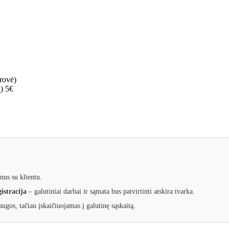
rovė)
)
5€
nus su klientu.
istracija
– galutiniai darbai ir sąmata bus patvirtinti atskira tvarka.
ugos, tačiau įskaičiuojamas į galutinę sąskaitą.