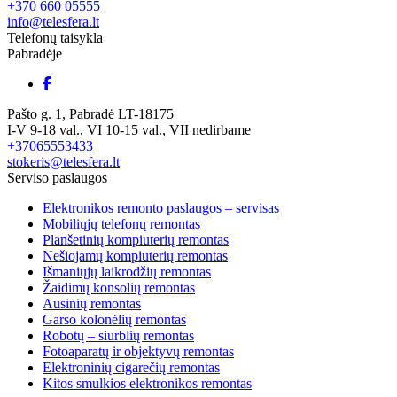
+370 660 05555
info@telesfera.lt
Telefonų taisykla
Pabradėje
Pašto g. 1, Pabradė LT-18175
I-V 9-18 val., VI 10-15 val., VII nedirbame
+37065553433
stokeris@telesfera.lt
Serviso paslaugos
Elektronikos remonto paslaugos – servisas
Mobiliųjų telefonų remontas
Planšetinių kompiuterių remontas
Nešiojamų kompiuterių remontas
Išmaniųjų laikrodžių remontas
Žaidimų konsolių remontas
Ausinių remontas
Garso kolonėlių remontas
Robotų – siurblių remontas
Fotoaparatų ir objektyvų remontas
Elektroninių cigarečių remontas
Kitos smulkios elektronikos remontas