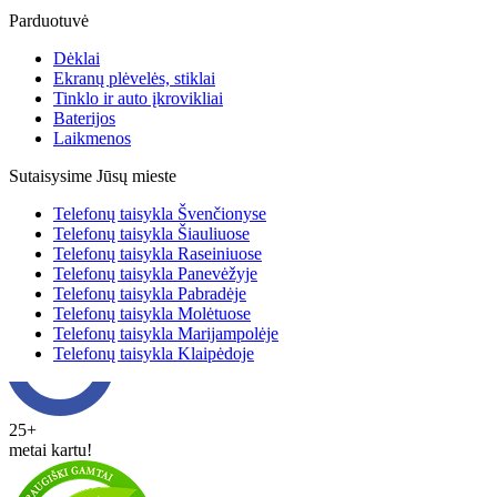
Parduotuvė
Dėklai
Ekranų plėvelės, stiklai
Tinklo ir auto įkrovikliai
Baterijos
Laikmenos
Sutaisysime Jūsų mieste
Telefonų taisykla Švenčionyse
Telefonų taisykla Šiauliuose
Telefonų taisykla Raseiniuose
Telefonų taisykla Panevėžyje
Telefonų taisykla Pabradėje
Telefonų taisykla Molėtuose
Telefonų taisykla Marijampolėje
Telefonų taisykla Klaipėdoje
25+
metai kartu!