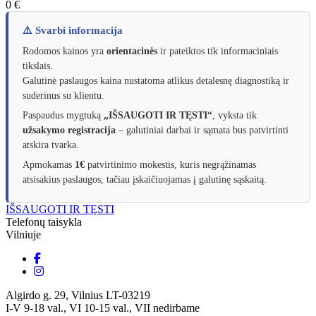
0 €
⚠️ Svarbi informacija
Rodomos kainos yra
orientacinės
ir pateiktos tik informaciniais
tikslais.
Galutinė paslaugos kaina nustatoma atlikus detalesnę diagnostiką ir
suderinus su klientu.
Paspaudus mygtuką
„IŠSAUGOTI IR TĘSTI“
, vyksta tik
užsakymo registracija
– galutiniai darbai ir sąmata bus patvirtinti
atskira tvarka.
Apmokamas
1€
patvirtinimo mokestis, kuris negrąžinamas
atsisakius paslaugos, tačiau įskaičiuojamas į galutinę sąskaitą.
IŠSAUGOTI IR TĘSTI
Telefonų taisykla
Vilniuje
Algirdo g. 29, Vilnius LT-03219
I-V 9-18 val., VI 10-15 val., VII nedirbame