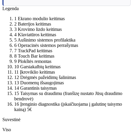
Legenda
1
Ekrano modulio keitimas
2
Baterijos keitimas
3
Krovimo lizdo keitimas
4
Klaviatūros keitimas
5
Aušinimo sistemos profilaktika
6
Operacinės sistemos perrašymas
7
TrackPad keitimas
8
Touch Bar keitimas
9
Plokštės remontas
10
Garsiakalbių keitimas
11
Įkroviklio keitimas
12
Drėgmės pažeidimų šalinimas
13
Duomenų išsaugojimas
14
Garantinis taisymas
15
Taisymas su draudimu (franšizę nustato Jūsų draudimo
bendrovė)
16
Įrenginio diagnostika (įskaičiuojama į galutinę taisymo
kainą)
5€
Suvestinė
Viso