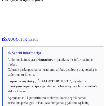
IŠSAUGOTI IR TĘSTI
⚠️ Svarbi informacija
Rodomos kainos yra
orientacinės
ir pateiktos tik informaciniais
tikslais.
Galutinė paslaugos kaina nustatoma atlikus detalesnę diagnostiką ir
suderinus su klientu.
Paspaudus mygtuką
„IŠSAUGOTI IR TĘSTI“
, vyksta tik
užsakymo registracija
– galutiniai darbai ir sąmata bus patvirtinti
atskira tvarka.
Apmokamas
1€
patvirtinimo mokestis, kuris negrąžinamas
atsisakius paslaugos, tačiau įskaičiuojamas į galutinę sąskaitą.