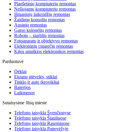
Planšetinių kompiuterių remontas
Nešiojamų kompiuterių remontas
Išmaniųjų laikrodžių remontas
Žaidimų konsolių remontas
Ausinių remontas
Garso kolonėlių remontas
Robotų – siurblių remontas
Fotoaparatų ir objektyvų remontas
Elektroninių cigarečių remontas
Kitos smulkios elektronikos remontas
Parduotuvė
Dėklai
Ekranų plėvelės, stiklai
Tinklo ir auto įkrovikliai
Baterijos
Laikmenos
Sutaisysime Jūsų mieste
Telefonų taisykla Švenčionyse
Telefonų taisykla Šiauliuose
Telefonų taisykla Raseiniuose
Telefonų taisykla Panevėžyje