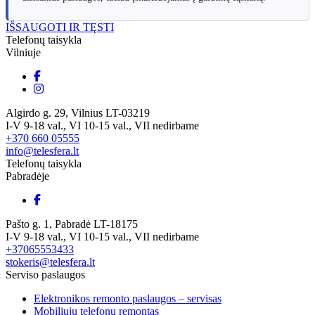
IŠSAUGOTI IR TĘSTI
Telefonų taisykla
Vilniuje
Algirdo g. 29, Vilnius LT-03219
I-V 9-18 val., VI 10-15 val., VII nedirbame
+370 660 05555
info@telesfera.lt
Telefonų taisykla
Pabradėje
Pašto g. 1, Pabradė LT-18175
I-V 9-18 val., VI 10-15 val., VII nedirbame
+37065553433
stokeris@telesfera.lt
Serviso paslaugos
Elektronikos remonto paslaugos – servisas
Mobiliųjų telefonų remontas