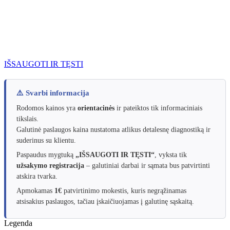
IŠSAUGOTI IR TĘSTI
⚠️ Svarbi informacija
Rodomos kainos yra
orientacinės
ir pateiktos tik informaciniais
tikslais.
Galutinė paslaugos kaina nustatoma atlikus detalesnę diagnostiką ir
suderinus su klientu.
Paspaudus mygtuką
„IŠSAUGOTI IR TĘSTI“
, vyksta tik
užsakymo registracija
– galutiniai darbai ir sąmata bus patvirtinti
atskira tvarka.
Apmokamas
1€
patvirtinimo mokestis, kuris negrąžinamas
atsisakius paslaugos, tačiau įskaičiuojamas į galutinę sąskaitą.
Legenda