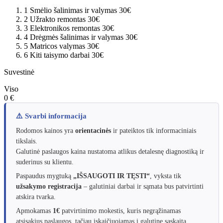
1
Smėlio šalinimas ir valymas
30€
2
Užrakto remontas
30€
3
Elektronikos remontas
30€
4
Drėgmės šalinimas ir valymas
30€
5
Matricos valymas
30€
6
Kiti taisymo darbai
30€
Suvestinė
Viso
0 €
⚠️ Svarbi informacija
Rodomos kainos yra
orientacinės
ir pateiktos tik informaciniais
tikslais.
Galutinė paslaugos kaina nustatoma atlikus detalesnę diagnostiką ir
suderinus su klientu.
Paspaudus mygtuką
„IŠSAUGOTI IR TĘSTI“
, vyksta tik
užsakymo registracija
– galutiniai darbai ir sąmata bus patvirtinti
atskira tvarka.
Apmokamas
1€
patvirtinimo mokestis, kuris negrąžinamas
atsisakius paslaugos, tačiau įskaičiuojamas į galutinę sąskaitą.