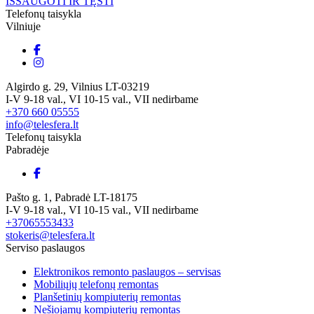
IŠSAUGOTI IR TĘSTI
Telefonų taisykla
Vilniuje
Algirdo g. 29, Vilnius LT-03219
I-V 9-18 val., VI 10-15 val., VII nedirbame
+370 660 05555
info@telesfera.lt
Telefonų taisykla
Pabradėje
Pašto g. 1, Pabradė LT-18175
I-V 9-18 val., VI 10-15 val., VII nedirbame
+37065553433
stokeris@telesfera.lt
Serviso paslaugos
Elektronikos remonto paslaugos – servisas
Mobiliųjų telefonų remontas
Planšetinių kompiuterių remontas
Nešiojamų kompiuterių remontas