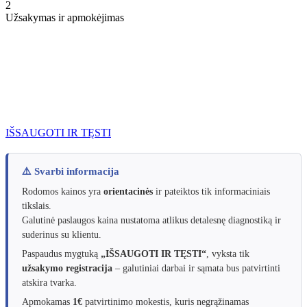
2
Užsakymas ir apmokėjimas
IŠSAUGOTI IR TĘSTI
⚠️ Svarbi informacija
Rodomos kainos yra
orientacinės
ir pateiktos tik informaciniais
tikslais.
Galutinė paslaugos kaina nustatoma atlikus detalesnę diagnostiką ir
suderinus su klientu.
Paspaudus mygtuką
„IŠSAUGOTI IR TĘSTI“
, vyksta tik
užsakymo registracija
– galutiniai darbai ir sąmata bus patvirtinti
atskira tvarka.
Apmokamas
1€
patvirtinimo mokestis, kuris negrąžinamas