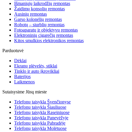
Išmaniųjų laikrodžių remontas
Žaidimų konsolių remontas
Ausinių remontas
Garso kolonėlių remontas
Robotų – siurblių remontas
Fotoaparatų ir objektyvų remontas
Elektroninių cigarečių remontas
Kitos smulkios elektronikos remontas
Parduotuvė
Dėklai
Ekranų plėvelės, stiklai
Tinklo ir auto įkrovikliai
Baterijos
Laikmenos
Sutaisysime Jūsų mieste
Telefonų taisykla Švenčionyse
Telefonų taisykla Šiauliuose
Telefonų taisykla Raseiniuose
Telefonų taisykla Panevėžyje
Telefonų taisykla Pabradėje
Telefonų taisykla Molėtuose