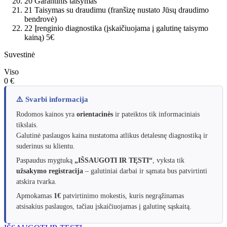
20
Garantinis taisymas
21
Taisymas su draudimu (franšizę nustato Jūsų draudimo
bendrovė)
22
Įrenginio diagnostika (įskaičiuojama į galutinę taisymo
kainą)
5€
Suvestinė
Viso
0 €
⚠️ Svarbi informacija
Rodomos kainos yra
orientacinės
ir pateiktos tik informaciniais
tikslais.
Galutinė paslaugos kaina nustatoma atlikus detalesnę diagnostiką ir
suderinus su klientu.
Paspaudus mygtuką
„IŠSAUGOTI IR TĘSTI“
, vyksta tik
užsakymo registracija
– galutiniai darbai ir sąmata bus patvirtinti
atskira tvarka.
Apmokamas
1€
patvirtinimo mokestis, kuris negrąžinamas
atsisakius paslaugos, tačiau įskaičiuojamas į galutinę sąskaitą.