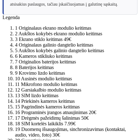
atsisakius paslaugos, tačiau įskaičiuojamas į galutinę sąskaitą.
Legenda
1
Originalaus ekrano modulio keitimas
2
Aukštos kokybės ekrano modulio keitimas
3
Ekrano stiklo keitimas
49€
4
Originalaus galinio dangtelio keitimas
5
Aukštos kokybės galinio dangtelio keitimas
6
Kameros stikliuko keitimas
7
Originalios baterijos keitimas
8
Baterijos keitimas
9
Krovimo lizdo keitimas
10
Ausinės modulio keitimas
11
Mikrofono modulio keitimas
12
Garsiakalbio modulio keitimas
13
SIM lizdo keitimas
14
Priekinės kameros keitimas
15
Pagrindinės kameros keitimas
16
Programinės įrangos atnaujinimas
20€
17
Drėgmės pažeidimų šalinimas
50€
18
SIM kortelės laikiklis
7.99€
19
Duomenų išsaugojimas, sinchronizavimas (kontaktai,
audio, video, foto)
30€