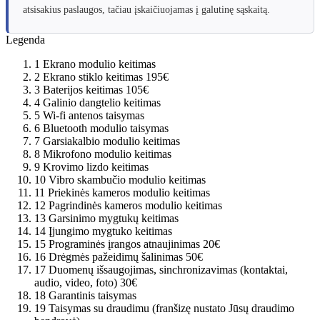
atsisakius paslaugos, tačiau įskaičiuojamas į galutinę sąskaitą.
Legenda
1
Ekrano modulio keitimas
2
Ekrano stiklo keitimas
195€
3
Baterijos keitimas
105€
4
Galinio dangtelio keitimas
5
Wi-fi antenos taisymas
6
Bluetooth modulio taisymas
7
Garsiakalbio modulio keitimas
8
Mikrofono modulio keitimas
9
Krovimo lizdo keitimas
10
Vibro skambučio modulio keitimas
11
Priekinės kameros modulio keitimas
12
Pagrindinės kameros modulio keitimas
13
Garsinimo mygtukų keitimas
14
Įjungimo mygtuko keitimas
15
Programinės įrangos atnaujinimas
20€
16
Drėgmės pažeidimų šalinimas
50€
17
Duomenų išsaugojimas, sinchronizavimas (kontaktai,
audio, video, foto)
30€
18
Garantinis taisymas
19
Taisymas su draudimu (franšizę nustato Jūsų draudimo