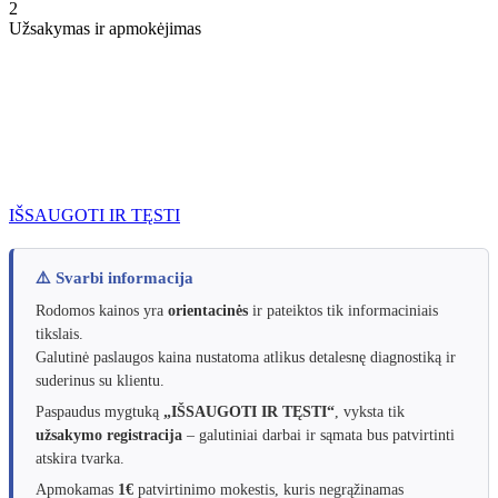
2
Užsakymas ir apmokėjimas
IŠSAUGOTI IR TĘSTI
⚠️ Svarbi informacija
Rodomos kainos yra
orientacinės
ir pateiktos tik informaciniais
tikslais.
Galutinė paslaugos kaina nustatoma atlikus detalesnę diagnostiką ir
suderinus su klientu.
Paspaudus mygtuką
„IŠSAUGOTI IR TĘSTI“
, vyksta tik
užsakymo registracija
– galutiniai darbai ir sąmata bus patvirtinti
atskira tvarka.
Apmokamas
1€
patvirtinimo mokestis, kuris negrąžinamas