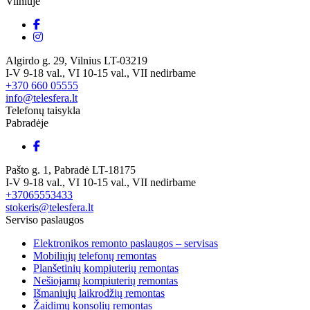
Vilniuje
Algirdo g. 29, Vilnius LT-03219
I-V 9-18 val., VI 10-15 val., VII nedirbame
+370 660 05555
info@telesfera.lt
Telefonų taisykla
Pabradėje
Pašto g. 1, Pabradė LT-18175
I-V 9-18 val., VI 10-15 val., VII nedirbame
+37065553433
stokeris@telesfera.lt
Serviso paslaugos
Elektronikos remonto paslaugos – servisas
Mobiliųjų telefonų remontas
Planšetinių kompiuterių remontas
Nešiojamų kompiuterių remontas
Išmaniųjų laikrodžių remontas
Žaidimų konsolių remontas