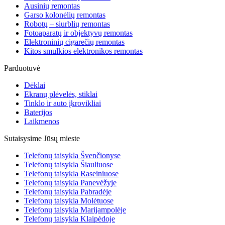
Ausinių remontas
Garso kolonėlių remontas
Robotų – siurblių remontas
Fotoaparatų ir objektyvų remontas
Elektroninių cigarečių remontas
Kitos smulkios elektronikos remontas
Parduotuvė
Dėklai
Ekranų plėvelės, stiklai
Tinklo ir auto įkrovikliai
Baterijos
Laikmenos
Sutaisysime Jūsų mieste
Telefonų taisykla Švenčionyse
Telefonų taisykla Šiauliuose
Telefonų taisykla Raseiniuose
Telefonų taisykla Panevėžyje
Telefonų taisykla Pabradėje
Telefonų taisykla Molėtuose
Telefonų taisykla Marijampolėje
Telefonų taisykla Klaipėdoje