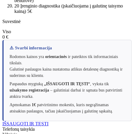
bendrovė)
20
Įrenginio diagnostika (įskaičiuojama į galutinę taisymo
kainą)
5€
Suvestinė
Viso
0 €
⚠️ Svarbi informacija
Rodomos kainos yra
orientacinės
ir pateiktos tik informaciniais
tikslais.
Galutinė paslaugos kaina nustatoma atlikus detalesnę diagnostiką ir
suderinus su klientu.
Paspaudus mygtuką
„IŠSAUGOTI IR TĘSTI“
, vyksta tik
užsakymo registracija
– galutiniai darbai ir sąmata bus patvirtinti
atskira tvarka.
Apmokamas
1€
patvirtinimo mokestis, kuris negrąžinamas
atsisakius paslaugos, tačiau įskaičiuojamas į galutinę sąskaitą.
IŠSAUGOTI IR TĘSTI
Telefonų taisykla