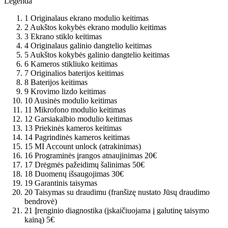
Legenda
1
Originalaus ekrano modulio keitimas
2
Aukštos kokybės ekrano modulio keitimas
3
Ekrano stiklo keitimas
4
Originalaus galinio dangtelio keitimas
5
Aukštos kokybės galinio dangtelio keitimas
6
Kameros stikliuko keitimas
7
Originalios baterijos keitimas
8
Baterijos keitimas
9
Krovimo lizdo keitimas
10
Ausinės modulio keitimas
11
Mikrofono modulio keitimas
12
Garsiakalbio modulio keitimas
13
Priekinės kameros keitimas
14
Pagrindinės kameros keitimas
15
MI Account unlock (atrakinimas)
16
Programinės įrangos atnaujinimas
20€
17
Drėgmės pažeidimų šalinimas
50€
18
Duomenų išsaugojimas
30€
19
Garantinis taisymas
20
Taisymas su draudimu (franšizę nustato Jūsų draudimo
bendrovė)
21
Įrenginio diagnostika (įskaičiuojama į galutinę taisymo
kainą)
5€