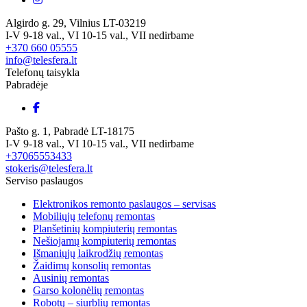
Algirdo g. 29, Vilnius LT-03219
I-V 9-18 val., VI 10-15 val., VII nedirbame
+370 660 05555
info@telesfera.lt
Telefonų taisykla
Pabradėje
Pašto g. 1, Pabradė LT-18175
I-V 9-18 val., VI 10-15 val., VII nedirbame
+37065553433
stokeris@telesfera.lt
Serviso paslaugos
Elektronikos remonto paslaugos – servisas
Mobiliųjų telefonų remontas
Planšetinių kompiuterių remontas
Nešiojamų kompiuterių remontas
Išmaniųjų laikrodžių remontas
Žaidimų konsolių remontas
Ausinių remontas
Garso kolonėlių remontas
Robotų – siurblių remontas