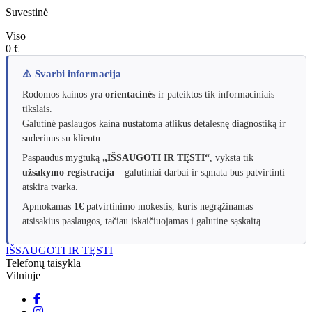
Suvestinė
Viso
0 €
⚠️ Svarbi informacija
Rodomos kainos yra
orientacinės
ir pateiktos tik informaciniais
tikslais.
Galutinė paslaugos kaina nustatoma atlikus detalesnę diagnostiką ir
suderinus su klientu.
Paspaudus mygtuką
„IŠSAUGOTI IR TĘSTI“
, vyksta tik
užsakymo registracija
– galutiniai darbai ir sąmata bus patvirtinti
atskira tvarka.
Apmokamas
1€
patvirtinimo mokestis, kuris negrąžinamas
atsisakius paslaugos, tačiau įskaičiuojamas į galutinę sąskaitą.
IŠSAUGOTI IR TĘSTI
Telefonų taisykla
Vilniuje