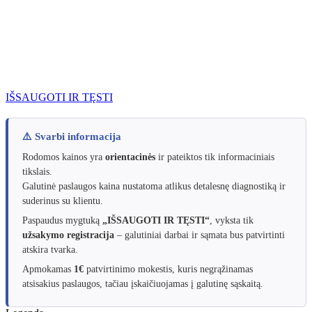
IŠSAUGOTI IR TĘSTI
⚠️ Svarbi informacija
Rodomos kainos yra
orientacinės
ir pateiktos tik informaciniais
tikslais.
Galutinė paslaugos kaina nustatoma atlikus detalesnę diagnostiką ir
suderinus su klientu.
Paspaudus mygtuką
„IŠSAUGOTI IR TĘSTI“
, vyksta tik
užsakymo registracija
– galutiniai darbai ir sąmata bus patvirtinti
atskira tvarka.
Apmokamas
1€
patvirtinimo mokestis, kuris negrąžinamas
atsisakius paslaugos, tačiau įskaičiuojamas į galutinę sąskaitą.