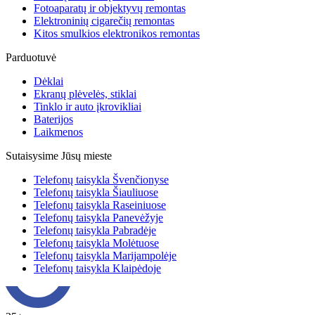
Fotoaparatų ir objektyvų remontas
Elektroninių cigarečių remontas
Kitos smulkios elektronikos remontas
Parduotuvė
Dėklai
Ekranų plėvelės, stiklai
Tinklo ir auto įkrovikliai
Baterijos
Laikmenos
Sutaisysime Jūsų mieste
Telefonų taisykla Švenčionyse
Telefonų taisykla Šiauliuose
Telefonų taisykla Raseiniuose
Telefonų taisykla Panevėžyje
Telefonų taisykla Pabradėje
Telefonų taisykla Molėtuose
Telefonų taisykla Marijampolėje
Telefonų taisykla Klaipėdoje