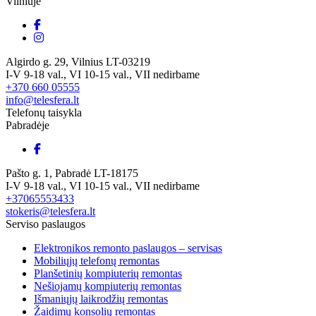
Vilniuje
Algirdo g. 29, Vilnius LT-03219
I-V 9-18 val., VI 10-15 val., VII nedirbame
+370 660 05555
info@telesfera.lt
Telefonų taisykla
Pabradėje
Pašto g. 1, Pabradė LT-18175
I-V 9-18 val., VI 10-15 val., VII nedirbame
+37065553433
stokeris@telesfera.lt
Serviso paslaugos
Elektronikos remonto paslaugos – servisas
Mobiliųjų telefonų remontas
Planšetinių kompiuterių remontas
Nešiojamų kompiuterių remontas
Išmaniųjų laikrodžių remontas
Žaidimų konsolių remontas