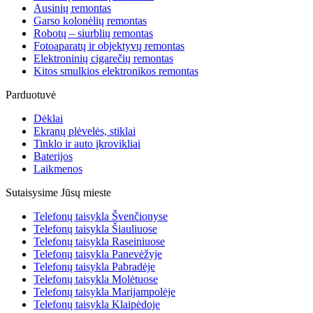
Ausinių remontas
Garso kolonėlių remontas
Robotų – siurblių remontas
Fotoaparatų ir objektyvų remontas
Elektroninių cigarečių remontas
Kitos smulkios elektronikos remontas
Parduotuvė
Dėklai
Ekranų plėvelės, stiklai
Tinklo ir auto įkrovikliai
Baterijos
Laikmenos
Sutaisysime Jūsų mieste
Telefonų taisykla Švenčionyse
Telefonų taisykla Šiauliuose
Telefonų taisykla Raseiniuose
Telefonų taisykla Panevėžyje
Telefonų taisykla Pabradėje
Telefonų taisykla Molėtuose
Telefonų taisykla Marijampolėje
Telefonų taisykla Klaipėdoje