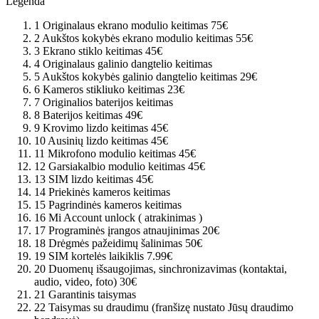
Legenda
1
Originalaus ekrano modulio keitimas
75€
2
Aukštos kokybės ekrano modulio keitimas
55€
3
Ekrano stiklo keitimas
45€
4
Originalaus galinio dangtelio keitimas
5
Aukštos kokybės galinio dangtelio keitimas
29€
6
Kameros stikliuko keitimas
23€
7
Originalios baterijos keitimas
8
Baterijos keitimas
49€
9
Krovimo lizdo keitimas
45€
10
Ausinių lizdo keitimas
45€
11
Mikrofono modulio keitimas
45€
12
Garsiakalbio modulio keitimas
45€
13
SIM lizdo keitimas
45€
14
Priekinės kameros keitimas
15
Pagrindinės kameros keitimas
16
Mi Account unlock ( atrakinimas )
17
Programinės įrangos atnaujinimas
20€
18
Drėgmės pažeidimų šalinimas
50€
19
SIM kortelės laikiklis
7.99€
20
Duomenų išsaugojimas, sinchronizavimas (kontaktai,
audio, video, foto)
30€
21
Garantinis taisymas
22
Taisymas su draudimu (franšizę nustato Jūsų draudimo