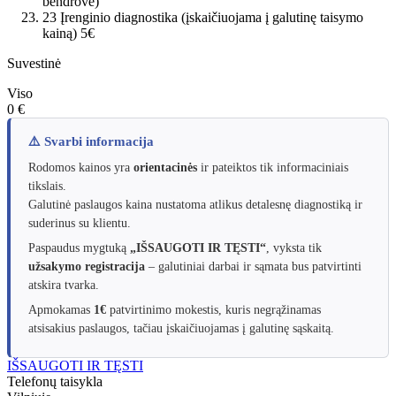
bendrovė)
23
Įrenginio diagnostika (įskaičiuojama į galutinę taisymo
kainą)
5€
Suvestinė
Viso
0 €
⚠️ Svarbi informacija
Rodomos kainos yra
orientacinės
ir pateiktos tik informaciniais
tikslais.
Galutinė paslaugos kaina nustatoma atlikus detalesnę diagnostiką ir
suderinus su klientu.
Paspaudus mygtuką
„IŠSAUGOTI IR TĘSTI“
, vyksta tik
užsakymo registracija
– galutiniai darbai ir sąmata bus patvirtinti
atskira tvarka.
Apmokamas
1€
patvirtinimo mokestis, kuris negrąžinamas
atsisakius paslaugos, tačiau įskaičiuojamas į galutinę sąskaitą.
IŠSAUGOTI IR TĘSTI
Telefonų taisykla