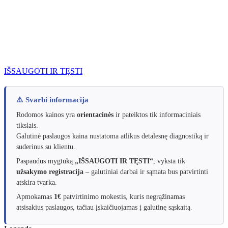
IŠSAUGOTI IR TĘSTI
⚠️ Svarbi informacija
Rodomos kainos yra
orientacinės
ir pateiktos tik informaciniais
tikslais.
Galutinė paslaugos kaina nustatoma atlikus detalesnę diagnostiką ir
suderinus su klientu.
Paspaudus mygtuką
„IŠSAUGOTI IR TĘSTI“
, vyksta tik
užsakymo registracija
– galutiniai darbai ir sąmata bus patvirtinti
atskira tvarka.
Apmokamas
1€
patvirtinimo mokestis, kuris negrąžinamas
atsisakius paslaugos, tačiau įskaičiuojamas į galutinę sąskaitą.