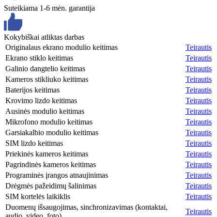
Suteikiama 1-6 mėn. garantija
Kokybiškai atliktas darbas
Originalaus ekrano modulio keitimas
Teirautis
Ekrano stiklo keitimas
Teirautis
Galinio dangtelio keitimas
Teirautis
Kameros stikliuko keitimas
Teirautis
Baterijos keitimas
Teirautis
Krovimo lizdo keitimas
Teirautis
Ausinės modulio keitimas
Teirautis
Mikrofono modulio keitimas
Teirautis
Garsiakalbio modulio keitimas
Teirautis
SIM lizdo keitimas
Teirautis
Priekinės kameros keitimas
Teirautis
Pagrindinės kameros keitimas
Teirautis
Programinės įrangos atnaujinimas
Teirautis
Drėgmės pažeidimų šalinimas
Teirautis
SIM kortelės laikiklis
Teirautis
Duomenų išsaugojimas, sinchronizavimas (kontaktai,
Teirautis
audio, video, foto)