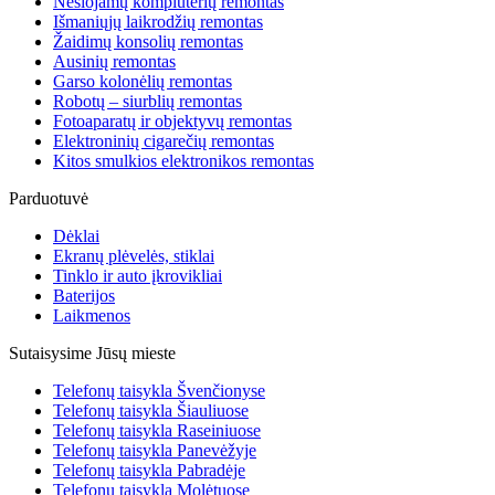
Nešiojamų kompiuterių remontas
Išmaniųjų laikrodžių remontas
Žaidimų konsolių remontas
Ausinių remontas
Garso kolonėlių remontas
Robotų – siurblių remontas
Fotoaparatų ir objektyvų remontas
Elektroninių cigarečių remontas
Kitos smulkios elektronikos remontas
Parduotuvė
Dėklai
Ekranų plėvelės, stiklai
Tinklo ir auto įkrovikliai
Baterijos
Laikmenos
Sutaisysime Jūsų mieste
Telefonų taisykla Švenčionyse
Telefonų taisykla Šiauliuose
Telefonų taisykla Raseiniuose
Telefonų taisykla Panevėžyje
Telefonų taisykla Pabradėje
Telefonų taisykla Molėtuose