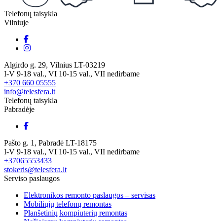
Telefonų taisykla
Vilniuje
Algirdo g. 29, Vilnius LT-03219
I-V 9-18 val., VI 10-15 val., VII nedirbame
+370 660 05555
info@telesfera.lt
Telefonų taisykla
Pabradėje
Pašto g. 1, Pabradė LT-18175
I-V 9-18 val., VI 10-15 val., VII nedirbame
+37065553433
stokeris@telesfera.lt
Serviso paslaugos
Elektronikos remonto paslaugos – servisas
Mobiliųjų telefonų remontas
Planšetinių kompiuterių remontas