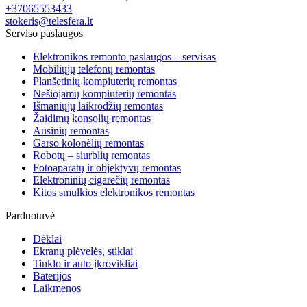
+37065553433
stokeris@telesfera.lt
Serviso paslaugos
Elektronikos remonto paslaugos – servisas
Mobiliųjų telefonų remontas
Planšetinių kompiuterių remontas
Nešiojamų kompiuterių remontas
Išmaniųjų laikrodžių remontas
Žaidimų konsolių remontas
Ausinių remontas
Garso kolonėlių remontas
Robotų – siurblių remontas
Fotoaparatų ir objektyvų remontas
Elektroninių cigarečių remontas
Kitos smulkios elektronikos remontas
Parduotuvė
Dėklai
Ekranų plėvelės, stiklai
Tinklo ir auto įkrovikliai
Baterijos
Laikmenos