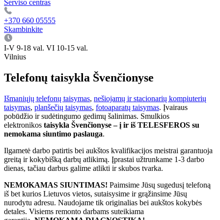
Serviso centras
+370 660 05555
Skambinkite
I-V 9-18 val. VI 10-15 val.
Vilnius
Telefonų taisykla Švenčionyse
Išmaniųjų telefonų taisymas
,
nešiojamų ir stacionarių kompiuterių
taisymas
,
planšečių taisymas
,
fotoaparatų taisymas
. Įvairaus
pobūdžio ir sudėtingumo gedimų šalinimas. Smulkios
elektronikos
taisykla Švenčionyse – į ir iš TELESFEROS su
nemokama siuntimo paslauga
.
Ilgametė darbo patirtis bei aukštos kvalifikacijos meistrai garantuoja
greitą ir kokybišką darbų atlikimą. Įprastai užtrunkame 1-3 darbo
dienas, tačiau darbus galime atlikti ir skubos tvarka.
NEMOKAMAS SIUNTIMAS!
Paimsime Jūsų sugedusį telefoną
iš bet kurios Lietuvos vietos, sutaisysime ir grąžinsime Jūsų
nurodytu adresu. Naudojame tik originalias bei aukštos kokybės
detales. Visiems remonto darbams suteikiama