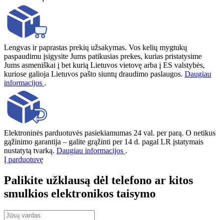
Lengvas ir paprastas prekių užsakymas. Vos kelių mygtukų
paspaudimu įsigysite Jums patikusias prekes, kurias pristatysime
Jums asmeniškai į bet kurią Lietuvos vietovę arba į ES valstybės,
kuriose galioja Lietuvos pašto siuntų draudimo paslaugos.
Daugiau
informacijos
.
Elektroninės parduotuvės pasiekiamumas 24 val. per parą. O netikus
gąžinimo garantija – galite grąžinti per 14 d. pagal LR įstatymais
nustatytą tvarką.
Daugiau informacijos
.
Į parduotuvę
Palikite užklausą dėl telefono ar kitos
smulkios elektronikos taisymo