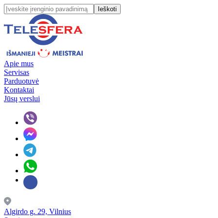
Ieškoti
Apie mus
Servisas
Parduotuvė
Kontaktai
Jūsų verslui
Algirdo g. 29, Vilnius