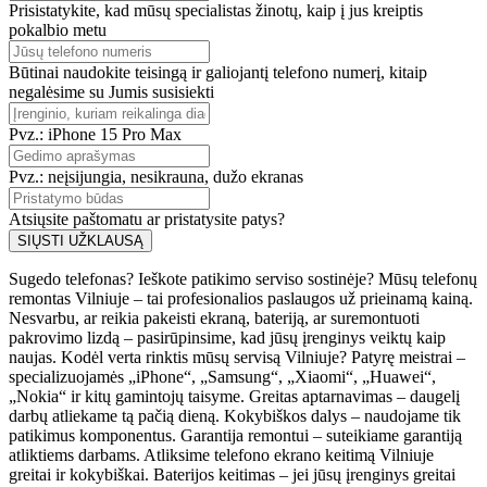
Prisistatykite, kad mūsų specialistas žinotų, kaip į jus kreiptis
pokalbio metu
Būtinai naudokite teisingą ir galiojantį telefono numerį, kitaip
negalėsime su Jumis susisiekti
Pvz.: iPhone 15 Pro Max
Pvz.: neįsijungia, nesikrauna, dužo ekranas
Atsiųsite paštomatu ar pristatysite patys?
SIŲSTI UŽKLAUSĄ
Sugedo telefonas? Ieškote patikimo serviso sostinėje? Mūsų telefonų
remontas Vilniuje – tai profesionalios paslaugos už prieinamą kainą.
Nesvarbu, ar reikia pakeisti ekraną, bateriją, ar suremontuoti
pakrovimo lizdą – pasirūpinsime, kad jūsų įrenginys veiktų kaip
naujas. Kodėl verta rinktis mūsų servisą Vilniuje? Patyrę meistrai –
specializuojamės „iPhone“, „Samsung“, „Xiaomi“, „Huawei“,
„Nokia“ ir kitų gamintojų taisyme. Greitas aptarnavimas – daugelį
darbų atliekame tą pačią dieną. Kokybiškos dalys – naudojame tik
patikimus komponentus. Garantija remontui – suteikiame garantiją
atliktiems darbams. Atliksime telefono ekrano keitimą Vilniuje
greitai ir kokybiškai. Baterijos keitimas – jei jūsų įrenginys greitai