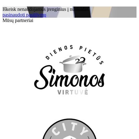
Iškeisk nenaudojamus įrenginius į nuolaidas
pasinaudoti pasiūlymų
Mūsų partneriai