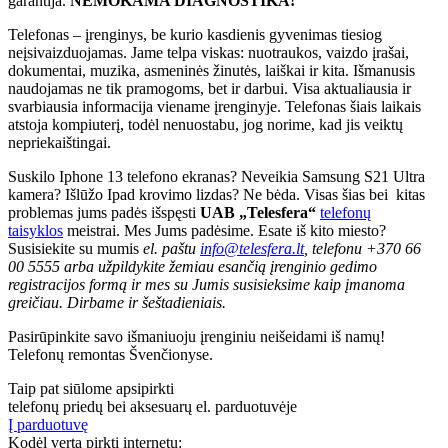
garantija.
NEMOKAMA DIAGNOSTIKA!
Telefonas – įrenginys, be kurio kasdienis gyvenimas tiesiog
neįsivaizduojamas. Jame telpa viskas: nuotraukos, vaizdo įrašai,
dokumentai, muzika, asmeninės žinutės, laiškai ir kita. Išmanusis
naudojamas ne tik pramogoms, bet ir darbui. Visa aktualiausia ir
svarbiausia informacija viename įrenginyje. Telefonas šiais laikais
atstoja kompiuterį, todėl nenuostabu, jog norime, kad jis veiktų
nepriekaištingai.
Suskilo Iphone 13 telefono ekranas? Neveikia Samsung S21 Ultra
kamera? Išlūžo Ipad krovimo lizdas? Ne bėda. Visas šias bei kitas
problemas jums padės išspęsti
UAB „Telesfera“
telefonų
taisyklos
meistrai. Mes Jums padėsime. Esate iš kito miesto?
Susisiekite su mumis
el. paštu
info@telesfera.lt
, telefonu
+370 66
00 5555 arba užpildykite žemiau esančią įrenginio gedimo
registracijos formą ir mes su Jumis susisieksime kaip įmanoma
greičiau. Dirbame ir šeštadieniais.
Pasirūpinkite savo išmaniuoju įrenginiu neišeidami iš namų!
Telefonų remontas Švenčionyse.
Taip pat siūlome apsipirkti
telefonų priedų bei aksesuarų el. parduotuvėje
Į parduotuvę
Kodėl verta pirkti internetu: