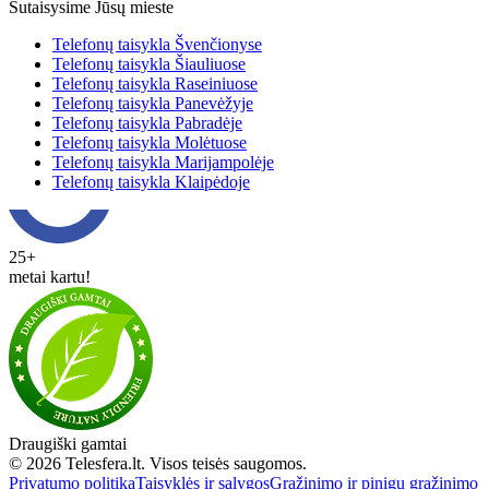
Sutaisysime Jūsų mieste
Telefonų taisykla Švenčionyse
Telefonų taisykla Šiauliuose
Telefonų taisykla Raseiniuose
Telefonų taisykla Panevėžyje
Telefonų taisykla Pabradėje
Telefonų taisykla Molėtuose
Telefonų taisykla Marijampolėje
Telefonų taisykla Klaipėdoje
25+
metai kartu!
Draugiški gamtai
© 2026 Telesfera.lt. Visos teisės saugomos.
Privatumo politika
Taisyklės ir sąlygos
Grąžinimo ir pinigų grąžinimo