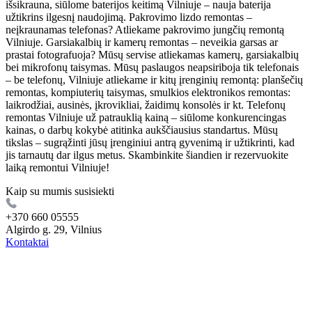
išsikrauna, siūlome baterijos keitimą Vilniuje – nauja baterija
užtikrins ilgesnį naudojimą. Pakrovimo lizdo remontas –
neįkraunamas telefonas? Atliekame pakrovimo jungčių remontą
Vilniuje. Garsiakalbių ir kamerų remontas – neveikia garsas ar
prastai fotografuoja? Mūsų servise atliekamas kamerų, garsiakalbių
bei mikrofonų taisymas. Mūsų paslaugos neapsiriboja tik telefonais
– be telefonų, Vilniuje atliekame ir kitų įrenginių remontą: planšečių
remontas, kompiuterių taisymas, smulkios elektronikos remontas:
laikrodžiai, ausinės, įkrovikliai, žaidimų konsolės ir kt. Telefonų
remontas Vilniuje už patrauklią kainą – siūlome konkurencingas
kainas, o darbų kokybė atitinka aukščiausius standartus. Mūsų
tikslas – sugrąžinti jūsų įrenginiui antrą gyvenimą ir užtikrinti, kad
jis tarnautų dar ilgus metus. Skambinkite šiandien ir rezervuokite
laiką remontui Vilniuje!
Kaip su mumis susisiekti
+370 660 05555
Algirdo g. 29, Vilnius
Kontaktai