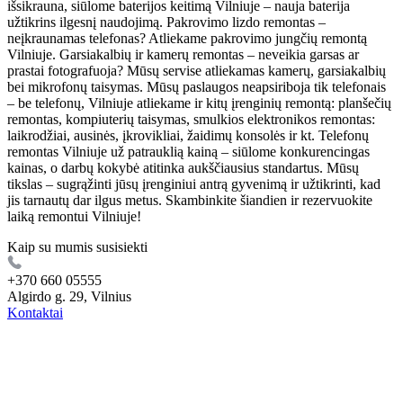
išsikrauna, siūlome baterijos keitimą Vilniuje – nauja baterija
užtikrins ilgesnį naudojimą. Pakrovimo lizdo remontas –
neįkraunamas telefonas? Atliekame pakrovimo jungčių remontą
Vilniuje. Garsiakalbių ir kamerų remontas – neveikia garsas ar
prastai fotografuoja? Mūsų servise atliekamas kamerų, garsiakalbių
bei mikrofonų taisymas. Mūsų paslaugos neapsiriboja tik telefonais
– be telefonų, Vilniuje atliekame ir kitų įrenginių remontą: planšečių
remontas, kompiuterių taisymas, smulkios elektronikos remontas:
laikrodžiai, ausinės, įkrovikliai, žaidimų konsolės ir kt. Telefonų
remontas Vilniuje už patrauklią kainą – siūlome konkurencingas
kainas, o darbų kokybė atitinka aukščiausius standartus. Mūsų
tikslas – sugrąžinti jūsų įrenginiui antrą gyvenimą ir užtikrinti, kad
jis tarnautų dar ilgus metus. Skambinkite šiandien ir rezervuokite
laiką remontui Vilniuje!
Kaip su mumis susisiekti
+370 660 05555
Algirdo g. 29, Vilnius
Kontaktai