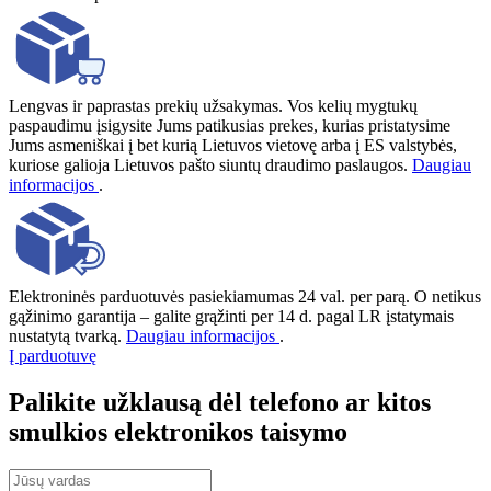
Lengvas ir paprastas prekių užsakymas. Vos kelių mygtukų
paspaudimu įsigysite Jums patikusias prekes, kurias pristatysime
Jums asmeniškai į bet kurią Lietuvos vietovę arba į ES valstybės,
kuriose galioja Lietuvos pašto siuntų draudimo paslaugos.
Daugiau
informacijos
.
Elektroninės parduotuvės pasiekiamumas 24 val. per parą. O netikus
gąžinimo garantija – galite grąžinti per 14 d. pagal LR įstatymais
nustatytą tvarką.
Daugiau informacijos
.
Į parduotuvę
Palikite užklausą dėl telefono ar kitos
smulkios elektronikos taisymo