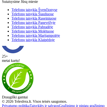
Sutaisysime Jūsų mieste
Telefonų taisykla Švenčionyse
Telefonų taisykla Šiauliuose
Telefonų taisykla Raseiniuose
Telefonų taisykla Panevėžyje
Telefonų taisykla Pabradėje
Telefonų taisykla Molėtuose
Telefonų taisykla Marijampolėje
Telefonų taisykla Klaipėdoje
25+
metai kartu!
Draugiški gamtai
© 2026 Telesfera.lt. Visos teisės saugomos.
Privatumo politika
Taisyklės ir sąlygos
Grąžinimo ir pinigų grąžinimo