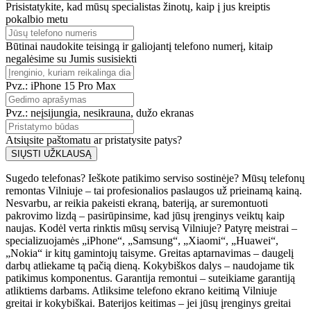
Prisistatykite, kad mūsų specialistas žinotų, kaip į jus kreiptis
pokalbio metu
Būtinai naudokite teisingą ir galiojantį telefono numerį, kitaip
negalėsime su Jumis susisiekti
Pvz.: iPhone 15 Pro Max
Pvz.: neįsijungia, nesikrauna, dužo ekranas
Atsiųsite paštomatu ar pristatysite patys?
SIŲSTI UŽKLAUSĄ
Sugedo telefonas? Ieškote patikimo serviso sostinėje? Mūsų telefonų
remontas Vilniuje – tai profesionalios paslaugos už prieinamą kainą.
Nesvarbu, ar reikia pakeisti ekraną, bateriją, ar suremontuoti
pakrovimo lizdą – pasirūpinsime, kad jūsų įrenginys veiktų kaip
naujas. Kodėl verta rinktis mūsų servisą Vilniuje? Patyrę meistrai –
specializuojamės „iPhone“, „Samsung“, „Xiaomi“, „Huawei“,
„Nokia“ ir kitų gamintojų taisyme. Greitas aptarnavimas – daugelį
darbų atliekame tą pačią dieną. Kokybiškos dalys – naudojame tik
patikimus komponentus. Garantija remontui – suteikiame garantiją
atliktiems darbams. Atliksime telefono ekrano keitimą Vilniuje
greitai ir kokybiškai. Baterijos keitimas – jei jūsų įrenginys greitai