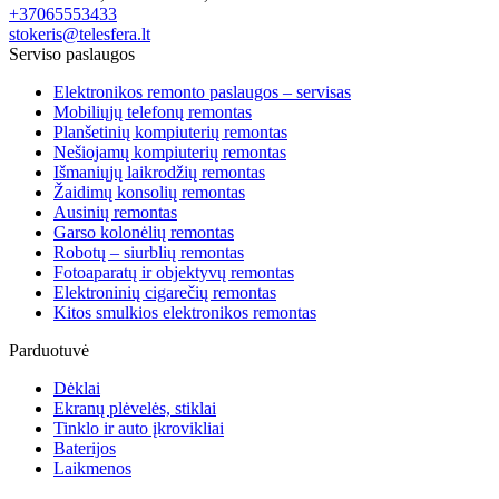
+37065553433
stokeris@telesfera.lt
Serviso paslaugos
Elektronikos remonto paslaugos – servisas
Mobiliųjų telefonų remontas
Planšetinių kompiuterių remontas
Nešiojamų kompiuterių remontas
Išmaniųjų laikrodžių remontas
Žaidimų konsolių remontas
Ausinių remontas
Garso kolonėlių remontas
Robotų – siurblių remontas
Fotoaparatų ir objektyvų remontas
Elektroninių cigarečių remontas
Kitos smulkios elektronikos remontas
Parduotuvė
Dėklai
Ekranų plėvelės, stiklai
Tinklo ir auto įkrovikliai
Baterijos
Laikmenos