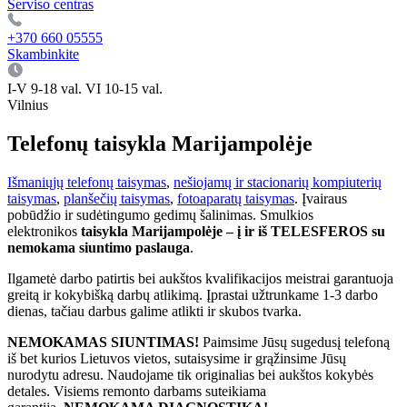
Serviso centras
+370 660 05555
Skambinkite
I-V 9-18 val. VI 10-15 val.
Vilnius
Telefonų taisykla Marijampolėje
Išmaniųjų telefonų taisymas
,
nešiojamų ir stacionarių kompiuterių
taisymas
,
planšečių taisymas
,
fotoaparatų taisymas
. Įvairaus
pobūdžio ir sudėtingumo gedimų šalinimas. Smulkios
elektronikos
taisykla Marijampolėje
– į ir iš TELESFEROS su
nemokama siuntimo paslauga
.
Ilgametė darbo patirtis bei aukštos kvalifikacijos meistrai garantuoja
greitą ir kokybišką darbų atlikimą. Įprastai užtrunkame 1-3 darbo
dienas, tačiau darbus galime atlikti ir skubos tvarka.
NEMOKAMAS SIUNTIMAS!
Paimsime Jūsų sugedusį telefoną
iš bet kurios Lietuvos vietos, sutaisysime ir grąžinsime Jūsų
nurodytu adresu. Naudojame tik originalias bei aukštos kokybės
detales. Visiems remonto darbams suteikiama