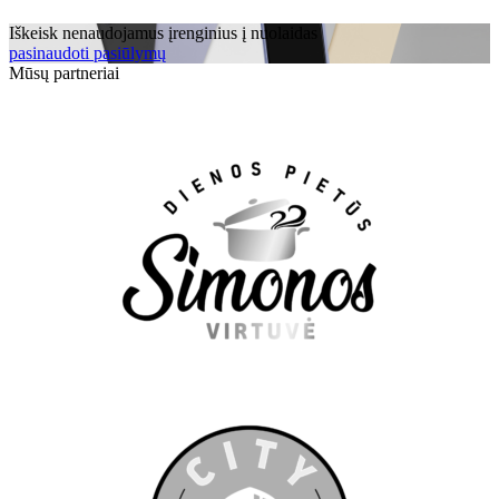
Iškeisk nenaudojamus įrenginius į nuolaidas
pasinaudoti pasiūlymų
Mūsų partneriai