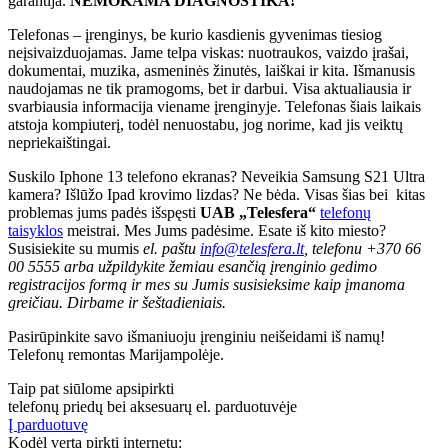
garantija.
NEMOKAMA DIAGNOSTIKA!
Telefonas – įrenginys, be kurio kasdienis gyvenimas tiesiog
neįsivaizduojamas. Jame telpa viskas: nuotraukos, vaizdo įrašai,
dokumentai, muzika, asmeninės žinutės, laiškai ir kita. Išmanusis
naudojamas ne tik pramogoms, bet ir darbui. Visa aktualiausia ir
svarbiausia informacija viename įrenginyje. Telefonas šiais laikais
atstoja kompiuterį, todėl nenuostabu, jog norime, kad jis veiktų
nepriekaištingai.
Suskilo Iphone 13 telefono ekranas? Neveikia Samsung S21 Ultra
kamera? Išlūžo Ipad krovimo lizdas? Ne bėda. Visas šias bei kitas
problemas jums padės išspęsti
UAB „Telesfera“
telefonų
taisyklos
meistrai. Mes Jums padėsime. Esate iš kito miesto?
Susisiekite su mumis
el. paštu
info@telesfera.lt
, telefonu
+370 66
00 5555 arba užpildykite žemiau esančią įrenginio gedimo
registracijos formą ir mes su Jumis susisieksime kaip įmanoma
greičiau. Dirbame ir šeštadieniais.
Pasirūpinkite savo išmaniuoju įrenginiu neišeidami iš namų!
Telefonų remontas Marijampolėje.
Taip pat siūlome apsipirkti
telefonų priedų bei aksesuarų el. parduotuvėje
Į parduotuvę
Kodėl verta pirkti internetu: