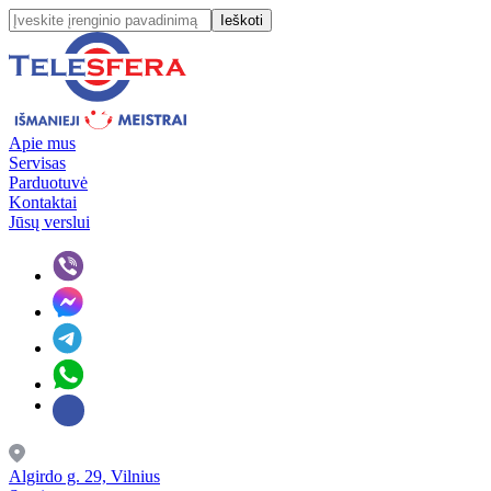
Ieškoti
Apie mus
Servisas
Parduotuvė
Kontaktai
Jūsų verslui
Algirdo g. 29, Vilnius