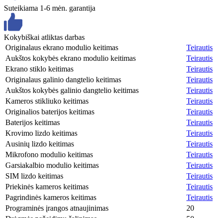
Suteikiama 1-6 mėn. garantija
Kokybiškai atliktas darbas
Originalaus ekrano modulio keitimas
Teirautis
Aukštos kokybės ekrano modulio keitimas
Teirautis
Ekrano stiklo keitimas
Teirautis
Originalaus galinio dangtelio keitimas
Teirautis
Aukštos kokybės galinio dangtelio keitimas
Teirautis
Kameros stikliuko keitimas
Teirautis
Originalios baterijos keitimas
Teirautis
Baterijos keitimas
Teirautis
Krovimo lizdo keitimas
Teirautis
Ausinių lizdo keitimas
Teirautis
Mikrofono modulio keitimas
Teirautis
Garsiakalbio modulio keitimas
Teirautis
SIM lizdo keitimas
Teirautis
Priekinės kameros keitimas
Teirautis
Pagrindinės kameros keitimas
Teirautis
Programinės įrangos atnaujinimas
20