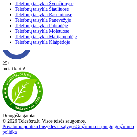
Telefonų taisykla Švenčionyse
Telefonų taisykla Šiauliuose
Telefonų taisykla Raseiniuose
Telefonų taisykla Panevėžyje
Telefonų taisykla Pabradėje
Telefonų taisykla Molėtuose
Telefonų taisykla Marijampolėje
Telefonų taisykla Klaipėdoje
25+
metai kartu!
Draugiški gamtai
© 2026 Telesfera.lt. Visos teisės saugomos.
Privatumo politika
Taisyklės ir sąlygos
Grąžinimo ir pinigų grąžinimo
politika