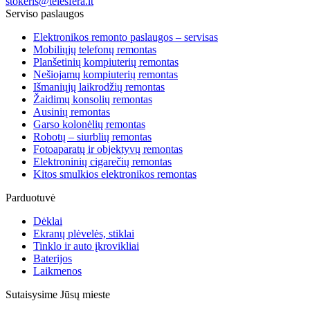
stokeris@telesfera.lt
Serviso paslaugos
Elektronikos remonto paslaugos – servisas
Mobiliųjų telefonų remontas
Planšetinių kompiuterių remontas
Nešiojamų kompiuterių remontas
Išmaniųjų laikrodžių remontas
Žaidimų konsolių remontas
Ausinių remontas
Garso kolonėlių remontas
Robotų – siurblių remontas
Fotoaparatų ir objektyvų remontas
Elektroninių cigarečių remontas
Kitos smulkios elektronikos remontas
Parduotuvė
Dėklai
Ekranų plėvelės, stiklai
Tinklo ir auto įkrovikliai
Baterijos
Laikmenos
Sutaisysime Jūsų mieste