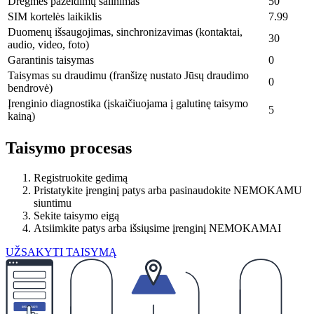
Drėgmės pažeidimų šalinimas
50
SIM kortelės laikiklis
7.99
Duomenų išsaugojimas, sinchronizavimas (kontaktai,
30
audio, video, foto)
Garantinis taisymas
0
Taisymas su draudimu (franšizę nustato Jūsų draudimo
0
bendrovė)
Įrenginio diagnostika (įskaičiuojama į galutinę taisymo
5
kainą)
Taisymo procesas
Registruokite gedimą
Pristatykite įrenginį patys arba pasinaudokite NEMOKAMU
siuntimu
Sekite taisymo eigą
Atsiimkite patys arba išsiųsime įrenginį NEMOKAMAI
UŽSAKYTI TAISYMĄ