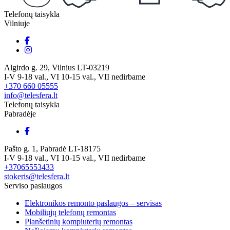
Telefonų taisykla
Vilniuje
Algirdo g. 29, Vilnius LT-03219
I-V 9-18 val., VI 10-15 val., VII nedirbame
+370 660 05555
info@telesfera.lt
Telefonų taisykla
Pabradėje
Pašto g. 1, Pabradė LT-18175
I-V 9-18 val., VI 10-15 val., VII nedirbame
+37065553433
stokeris@telesfera.lt
Serviso paslaugos
Elektronikos remonto paslaugos – servisas
Mobiliųjų telefonų remontas
Planšetinių kompiuterių remontas