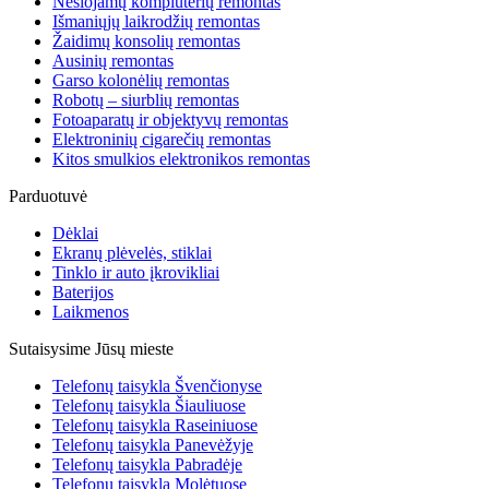
Nešiojamų kompiuterių remontas
Išmaniųjų laikrodžių remontas
Žaidimų konsolių remontas
Ausinių remontas
Garso kolonėlių remontas
Robotų – siurblių remontas
Fotoaparatų ir objektyvų remontas
Elektroninių cigarečių remontas
Kitos smulkios elektronikos remontas
Parduotuvė
Dėklai
Ekranų plėvelės, stiklai
Tinklo ir auto įkrovikliai
Baterijos
Laikmenos
Sutaisysime Jūsų mieste
Telefonų taisykla Švenčionyse
Telefonų taisykla Šiauliuose
Telefonų taisykla Raseiniuose
Telefonų taisykla Panevėžyje
Telefonų taisykla Pabradėje
Telefonų taisykla Molėtuose