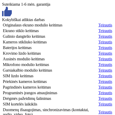
Suteikiama 1-6 mėn. garantija
Kokybiškai atliktas darbas
Originalaus ekrano modulio keitimas
Teirautis
Ekrano stiklo keitimas
Teirautis
Galinio dangtelio keitimas
Teirautis
Kameros stikliuko keitimas
Teirautis
Baterijos keitimas
Teirautis
Krovimo lizdo keitimas
Teirautis
Ausinės modulio keitimas
Teirautis
Mikrofono modulio keitimas
Teirautis
Garsiakalbio modulio keitimas
Teirautis
SIM lizdo keitimas
Teirautis
Priekinės kameros keitimas
Teirautis
Pagrindinės kameros keitimas
Teirautis
Programinės įrangos atnaujinimas
Teirautis
Drėgmės pažeidimų šalinimas
Teirautis
SIM kortelės laikiklis
Teirautis
Duomenų išsaugojimas, sinchronizavimas (kontaktai,
Teirautis
audio, video, foto)