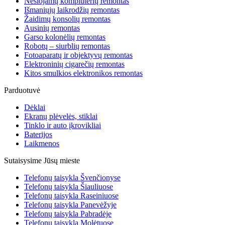
Nešiojamų kompiuterių remontas
Išmaniųjų laikrodžių remontas
Žaidimų konsolių remontas
Ausinių remontas
Garso kolonėlių remontas
Robotų – siurblių remontas
Fotoaparatų ir objektyvų remontas
Elektroninių cigarečių remontas
Kitos smulkios elektronikos remontas
Parduotuvė
Dėklai
Ekranų plėvelės, stiklai
Tinklo ir auto įkrovikliai
Baterijos
Laikmenos
Sutaisysime Jūsų mieste
Telefonų taisykla Švenčionyse
Telefonų taisykla Šiauliuose
Telefonų taisykla Raseiniuose
Telefonų taisykla Panevėžyje
Telefonų taisykla Pabradėje
Telefonų taisykla Molėtuose