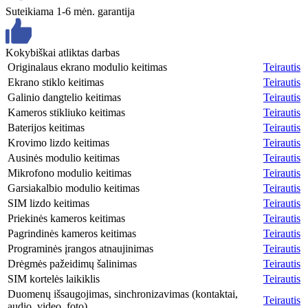
Suteikiama 1-6 mėn. garantija
Kokybiškai atliktas darbas
Originalaus ekrano modulio keitimas
Teirautis
Ekrano stiklo keitimas
Teirautis
Galinio dangtelio keitimas
Teirautis
Kameros stikliuko keitimas
Teirautis
Baterijos keitimas
Teirautis
Krovimo lizdo keitimas
Teirautis
Ausinės modulio keitimas
Teirautis
Mikrofono modulio keitimas
Teirautis
Garsiakalbio modulio keitimas
Teirautis
SIM lizdo keitimas
Teirautis
Priekinės kameros keitimas
Teirautis
Pagrindinės kameros keitimas
Teirautis
Programinės įrangos atnaujinimas
Teirautis
Drėgmės pažeidimų šalinimas
Teirautis
SIM kortelės laikiklis
Teirautis
Duomenų išsaugojimas, sinchronizavimas (kontaktai,
Teirautis
audio, video, foto)