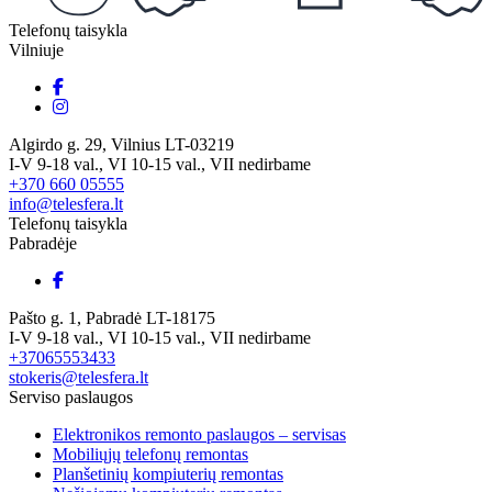
Telefonų taisykla
Vilniuje
Algirdo g. 29, Vilnius LT-03219
I-V 9-18 val., VI 10-15 val., VII nedirbame
+370 660 05555
info@telesfera.lt
Telefonų taisykla
Pabradėje
Pašto g. 1, Pabradė LT-18175
I-V 9-18 val., VI 10-15 val., VII nedirbame
+37065553433
stokeris@telesfera.lt
Serviso paslaugos
Elektronikos remonto paslaugos – servisas
Mobiliųjų telefonų remontas
Planšetinių kompiuterių remontas