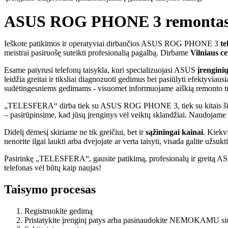
ASUS ROG PHONE 3 remontas Viln
Ieškote patikimos ir operatyviai dirbančios ASUS ROG PHONE 3
te
meistrai pasiruošę suteikti profesionalią pagalbą. Dirbame
Vilniaus ce
Esame patyrusi telefonų taisykla, kuri specializuojasi ASUS
įrengini
leidžia greitai ir tiksliai diagnozuoti gedimus bei pasiūlyti efektyv
sudėtingesniems gedimams - visuomet informuojame aiškią remonto 
„TELESFERA“ dirba tiek su ASUS ROG PHONE 3, tiek su kitais šios seri
– pasirūpinsime, kad jūsų įrenginys vėl veiktų sklandžiai. Naudojame ti
Didelį dėmesį skiriame ne tik greičiui, bet ir
sąžiningai kainai
. Kiekv
nenorite ilgai laukti arba dvejojate ar verta taisyti, visada galite užsuk
Pasirinkę „TELESFERA“, gausite patikimą, profesionalų ir greitą AS
telefonas vėl būtų kaip naujas!
Taisymo procesas
Registruokite gedimą
Pristatykite įrenginį patys arba pasinaudokite NEMOKAMU si