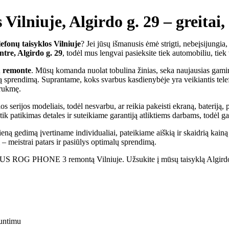
iuje, Algirdo g. 29 – greitai, s
lefonų taisyklos Vilniuje
? Jei jūsų išmanusis ėmė strigti, nebeįsijungia,
ntre, Algirdo g. 29
, todėl mus lengvai pasieksite tiek automobiliu, tiek
ų remonte
. Mūsų komanda nuolat tobulina žinias, seka naujausias gamint
iausią sprendimą. Suprantame, koks svarbus kasdienybėje yra veikiantis 
trukmę.
jos modeliais, todėl nesvarbu, ar reikia pakeisti ekraną, bateriją, pak
k patikimas detales ir suteikiame garantiją atliktiems darbams, todėl ga
ieną gedimą įvertiname individualiai, pateikiame aiškią ir skaidrią kai
ti – meistrai patars ir pasiūlys optimalų sprendimą.
US ROG PHONE 3 remontą Vilniuje. Užsukite į mūsų taisyklą Algirdo g.
untimu