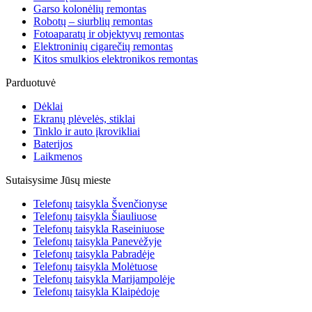
Garso kolonėlių remontas
Robotų – siurblių remontas
Fotoaparatų ir objektyvų remontas
Elektroninių cigarečių remontas
Kitos smulkios elektronikos remontas
Parduotuvė
Dėklai
Ekranų plėvelės, stiklai
Tinklo ir auto įkrovikliai
Baterijos
Laikmenos
Sutaisysime Jūsų mieste
Telefonų taisykla Švenčionyse
Telefonų taisykla Šiauliuose
Telefonų taisykla Raseiniuose
Telefonų taisykla Panevėžyje
Telefonų taisykla Pabradėje
Telefonų taisykla Molėtuose
Telefonų taisykla Marijampolėje
Telefonų taisykla Klaipėdoje