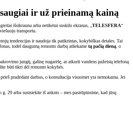
augiai ir už prieinamą kainą
 greitai išsikrauna arba netikėtai suskilo ekranas, „
TELESFERA
“
 viešuoju transportu.
ojų tendencijas ir naudoja tik patikrintas, kokybiškas detales. Tai
telefonas, todėl daugumą remonto darbų atliekame
tą pačią dieną
, o
rovimo jungtį, galinę nugarėlę, ar atkurti vandens pažeistą telefoną
lite būti tikri dėl remonto kokybės.
ną prieš pradedant darbus, o konsultacija visuomet yra nemokama. Jei
 29 arba susisiekite iš anksto – mes pasirūpinsime, kad jūsų