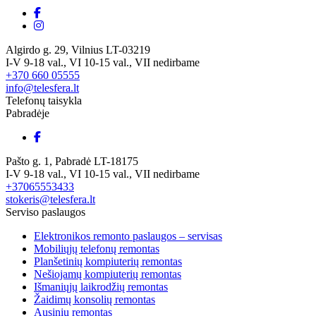
Algirdo g. 29, Vilnius LT-03219
I-V 9-18 val., VI 10-15 val., VII nedirbame
+370 660 05555
info@telesfera.lt
Telefonų taisykla
Pabradėje
Pašto g. 1, Pabradė LT-18175
I-V 9-18 val., VI 10-15 val., VII nedirbame
+37065553433
stokeris@telesfera.lt
Serviso paslaugos
Elektronikos remonto paslaugos – servisas
Mobiliųjų telefonų remontas
Planšetinių kompiuterių remontas
Nešiojamų kompiuterių remontas
Išmaniųjų laikrodžių remontas
Žaidimų konsolių remontas
Ausinių remontas