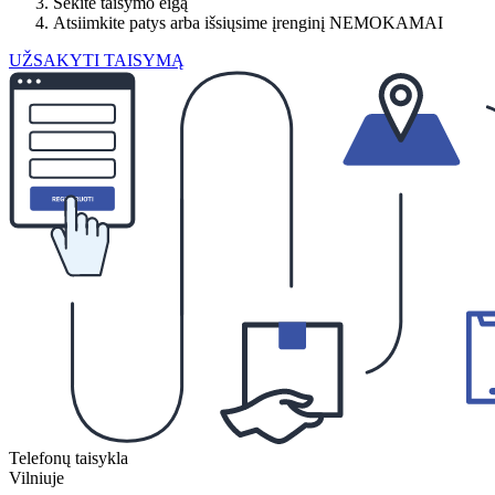
Sekite taisymo eigą
Atsiimkite patys arba išsiųsime įrenginį NEMOKAMAI
UŽSAKYTI TAISYMĄ
Telefonų taisykla
Vilniuje