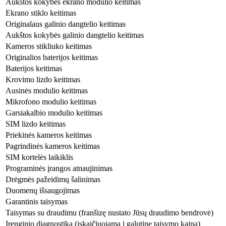
Aukštos kokybės ekrano modulio keitimas
Ekrano stiklo keitimas
Originalaus galinio dangtelio keitimas
Aukštos kokybės galinio dangtelio keitimas
Kameros stikliuko keitimas
Originalios baterijos keitimas
Baterijos keitimas
Krovimo lizdo keitimas
Ausinės modulio keitimas
Mikrofono modulio keitimas
Garsiakalbio modulio keitimas
SIM lizdo keitimas
Priekinės kameros keitimas
Pagrindinės kameros keitimas
SIM kortelės laikiklis
Programinės įrangos atnaujinimas
Drėgmės pažeidimų šalinimas
Duomenų išsaugojimas
Garantinis taisymas
Taisymas su draudimu (franšizę nustato Jūsų draudimo bendrovė)
Įrenginio diagnostika (įskaičiuojama į galutinę taisymo kainą)