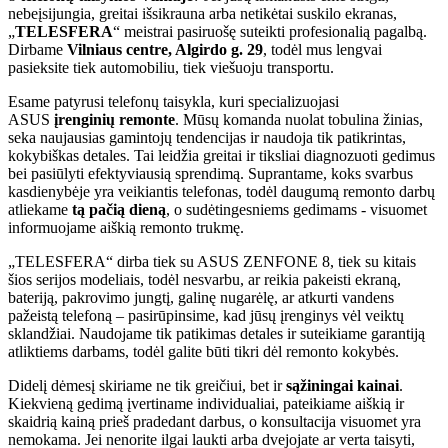
nebeįsijungia, greitai išsikrauna arba netikėtai suskilo ekranas,
„
TELESFERA
“ meistrai pasiruošę suteikti profesionalią pagalbą.
Dirbame
Vilniaus centre, Algirdo g. 29
, todėl mus lengvai
pasieksite tiek automobiliu, tiek viešuoju transportu.
Esame patyrusi telefonų taisykla, kuri specializuojasi
ASUS
įrenginių remonte
. Mūsų komanda nuolat tobulina žinias,
seka naujausias gamintojų tendencijas ir naudoja tik patikrintas,
kokybiškas detales. Tai leidžia greitai ir tiksliai diagnozuoti gedimus
bei pasiūlyti efektyviausią sprendimą. Suprantame, koks svarbus
kasdienybėje yra veikiantis telefonas, todėl daugumą remonto darbų
atliekame
tą pačią dieną
, o sudėtingesniems gedimams - visuomet
informuojame aiškią remonto trukmę.
„TELESFERA“ dirba tiek su ASUS ZENFONE 8, tiek su kitais
šios serijos modeliais, todėl nesvarbu, ar reikia pakeisti ekraną,
bateriją, pakrovimo jungtį, galinę nugarėlę, ar atkurti vandens
pažeistą telefoną – pasirūpinsime, kad jūsų įrenginys vėl veiktų
sklandžiai. Naudojame tik patikimas detales ir suteikiame garantiją
atliktiems darbams, todėl galite būti tikri dėl remonto kokybės.
Didelį dėmesį skiriame ne tik greičiui, bet ir
sąžiningai kainai
.
Kiekvieną gedimą įvertiname individualiai, pateikiame aiškią ir
skaidrią kainą prieš pradedant darbus, o konsultacija visuomet yra
nemokama. Jei nenorite ilgai laukti arba dvejojate ar verta taisyti,