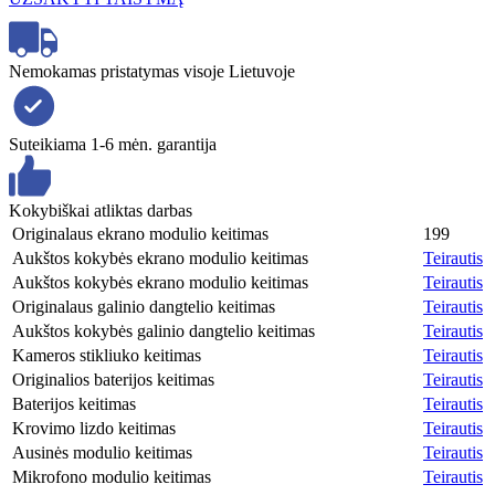
Nemokamas pristatymas visoje Lietuvoje
Suteikiama 1-6 mėn. garantija
Kokybiškai atliktas darbas
Originalaus ekrano modulio keitimas
199
Aukštos kokybės ekrano modulio keitimas
Teirautis
Aukštos kokybės ekrano modulio keitimas
Teirautis
Originalaus galinio dangtelio keitimas
Teirautis
Aukštos kokybės galinio dangtelio keitimas
Teirautis
Kameros stikliuko keitimas
Teirautis
Originalios baterijos keitimas
Teirautis
Baterijos keitimas
Teirautis
Krovimo lizdo keitimas
Teirautis
Ausinės modulio keitimas
Teirautis
Mikrofono modulio keitimas
Teirautis