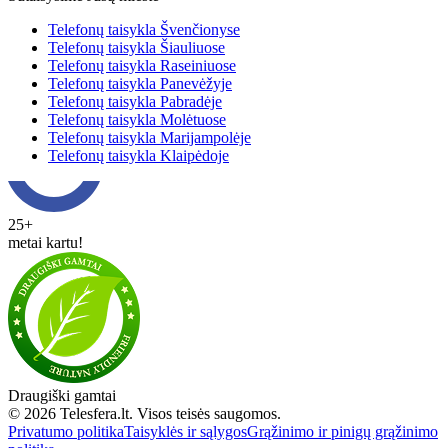
Telefonų taisykla Švenčionyse
Telefonų taisykla Šiauliuose
Telefonų taisykla Raseiniuose
Telefonų taisykla Panevėžyje
Telefonų taisykla Pabradėje
Telefonų taisykla Molėtuose
Telefonų taisykla Marijampolėje
Telefonų taisykla Klaipėdoje
25+
metai kartu!
Draugiški gamtai
© 2026 Telesfera.lt. Visos teisės saugomos.
Privatumo politika
Taisyklės ir sąlygos
Grąžinimo ir pinigų grąžinimo