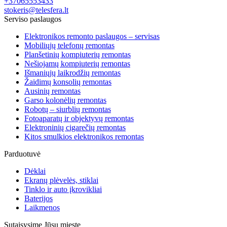
+37065553433
stokeris@telesfera.lt
Serviso paslaugos
Elektronikos remonto paslaugos – servisas
Mobiliųjų telefonų remontas
Planšetinių kompiuterių remontas
Nešiojamų kompiuterių remontas
Išmaniųjų laikrodžių remontas
Žaidimų konsolių remontas
Ausinių remontas
Garso kolonėlių remontas
Robotų – siurblių remontas
Fotoaparatų ir objektyvų remontas
Elektroninių cigarečių remontas
Kitos smulkios elektronikos remontas
Parduotuvė
Dėklai
Ekranų plėvelės, stiklai
Tinklo ir auto įkrovikliai
Baterijos
Laikmenos
Sutaisysime Jūsų mieste