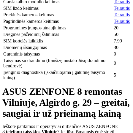
Garsiakalbio modulio keitimas
Teirautis
SIM lizdo keitimas
Teirautis
Priekinės kameros keitimas
Teirautis
Pagrindinės kameros keitimas
Teirautis
Programinės įrangos atnaujinimas
20
Drėgmės pažeidimų šalinimas
50
SIM kortelės laikiklis
7.99
Duomenų išsaugojimas
30
Garantinis taisymas
0
Taisymas su draudimu (franšizę nustato Jūsų draudimo
0
bendrovė)
Įrenginio diagnostika (įskaičiuojama į galutinę taisymo
5
kainą)
ASUS ZENFONE 8 remontas
Vilniuje, Algirdo g. 29 – greitai,
saugiai ir už prieinamą kainą
Ieškote patikimos ir operatyviai dirbančios ASUS ZENFONE
8
telefonų taisyklos Vilniuje
? Jei jūsų išmanusis ėmė strigti,