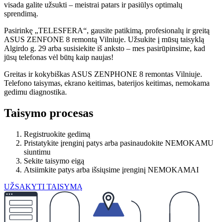
visada galite užsukti – meistrai patars ir pasiūlys optimalų
sprendimą.
Pasirinkę „TELESFERA“, gausite patikimą, profesionalų ir greitą
ASUS ZENFONE 8 remontą Vilniuje. Užsukite į mūsų taisyklą
Algirdo g. 29 arba susisiekite iš anksto – mes pasirūpinsime, kad
jūsų telefonas vėl būtų kaip naujas!
Greitas ir kokybiškas ASUS ZENPHONE 8 remontas Vilniuje.
Telefono taisymas, ekrano keitimas, baterijos keitimas, nemokama
gedimu diagnostika.
Taisymo procesas
Registruokite gedimą
Pristatykite įrenginį patys arba pasinaudokite NEMOKAMU
siuntimu
Sekite taisymo eigą
Atsiimkite patys arba išsiųsime įrenginį NEMOKAMAI
UŽSAKYTI TAISYMĄ