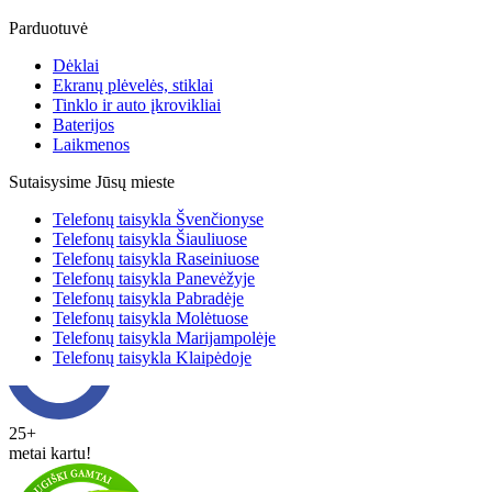
Parduotuvė
Dėklai
Ekranų plėvelės, stiklai
Tinklo ir auto įkrovikliai
Baterijos
Laikmenos
Sutaisysime Jūsų mieste
Telefonų taisykla Švenčionyse
Telefonų taisykla Šiauliuose
Telefonų taisykla Raseiniuose
Telefonų taisykla Panevėžyje
Telefonų taisykla Pabradėje
Telefonų taisykla Molėtuose
Telefonų taisykla Marijampolėje
Telefonų taisykla Klaipėdoje
25+
metai kartu!