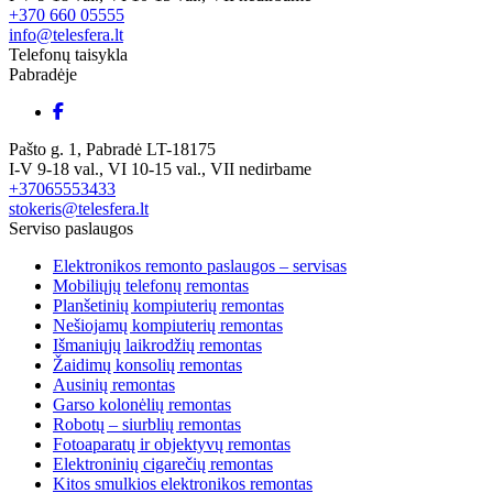
+370 660 05555
info@telesfera.lt
Telefonų taisykla
Pabradėje
Pašto g. 1, Pabradė LT-18175
I-V 9-18 val., VI 10-15 val., VII nedirbame
+37065553433
stokeris@telesfera.lt
Serviso paslaugos
Elektronikos remonto paslaugos – servisas
Mobiliųjų telefonų remontas
Planšetinių kompiuterių remontas
Nešiojamų kompiuterių remontas
Išmaniųjų laikrodžių remontas
Žaidimų konsolių remontas
Ausinių remontas
Garso kolonėlių remontas
Robotų – siurblių remontas
Fotoaparatų ir objektyvų remontas
Elektroninių cigarečių remontas
Kitos smulkios elektronikos remontas