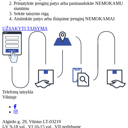
Pristatykite įrenginį patys arba pasinaudokite NEMOKAMU
siuntimu
Sekite taisymo eigą
Atsiimkite patys arba išsiųsime įrenginį NEMOKAMAI
UŽSAKYTI TAISYMĄ
Telefonų taisykla
Vilniuje
Algirdo g. 29, Vilnius LT-03219
I-V 9-18 val., VI 10-15 val., VII nedirbame