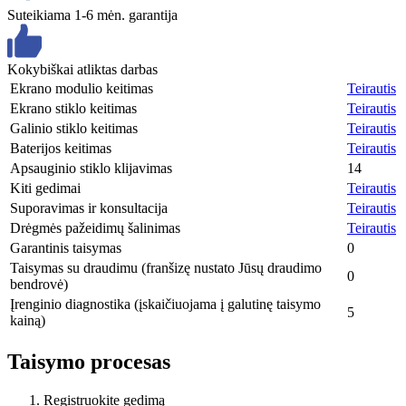
Suteikiama 1-6 mėn. garantija
Kokybiškai atliktas darbas
Ekrano modulio keitimas
Teirautis
Ekrano stiklo keitimas
Teirautis
Galinio stiklo keitimas
Teirautis
Baterijos keitimas
Teirautis
Apsauginio stiklo klijavimas
14
Kiti gedimai
Teirautis
Suporavimas ir konsultacija
Teirautis
Drėgmės pažeidimų šalinimas
Teirautis
Garantinis taisymas
0
Taisymas su draudimu (franšizę nustato Jūsų draudimo
0
bendrovė)
Įrenginio diagnostika (įskaičiuojama į galutinę taisymo
5
kainą)
Taisymo procesas
Registruokite gedimą