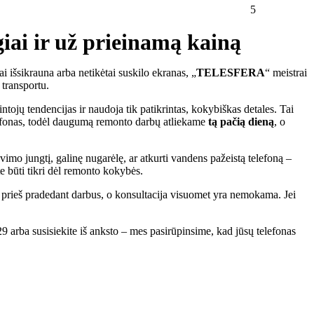
5
giai ir už prieinamą kainą
tai išsikrauna arba netikėtai suskilo ekranas, „
TELESFERA
“ meistrai
 transportu.
tojų tendencijas ir naudoja tik patikrintas, kokybiškas detales. Tai
telefonas, todėl daugumą remonto darbų atliekame
tą pačią dieną
, o
vimo jungtį, galinę nugarėlę, ar atkurti vandens pažeistą telefoną –
te būti tikri dėl remonto kokybės.
ną prieš pradedant darbus, o konsultacija visuomet yra nemokama. Jei
 arba susisiekite iš anksto – mes pasirūpinsime, kad jūsų telefonas