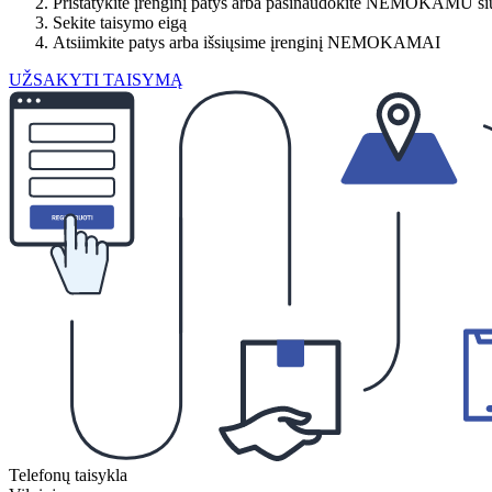
Pristatykite įrenginį patys arba pasinaudokite NEMOKAMU si
Sekite taisymo eigą
Atsiimkite patys arba išsiųsime įrenginį NEMOKAMAI
UŽSAKYTI TAISYMĄ
Telefonų taisykla