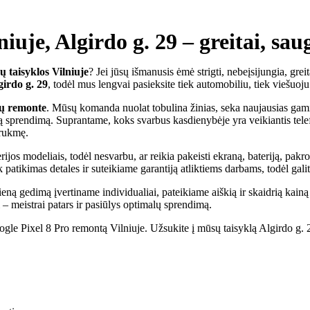
iuje, Algirdo g. 29 – greitai, sau
ų taisyklos Vilniuje
? Jei jūsų išmanusis ėmė strigti, nebeįsijungia, grei
girdo g. 29
, todėl mus lengvai pasieksite tiek automobiliu, tiek viešuoju
ių remonte
. Mūsų komanda nuolat tobulina žinias, seka naujausias gamin
iausią sprendimą. Suprantame, koks svarbus kasdienybėje yra veikiantis 
trukmę.
os modeliais, todėl nesvarbu, ar reikia pakeisti ekraną, bateriją, pakro
patikimas detales ir suteikiame garantiją atliktiems darbams, todėl gali
ieną gedimą įvertiname individualiai, pateikiame aiškią ir skaidrią kai
ti – meistrai patars ir pasiūlys optimalų sprendimą.
e Pixel 8 Pro remontą Vilniuje. Užsukite į mūsų taisyklą Algirdo g. 29