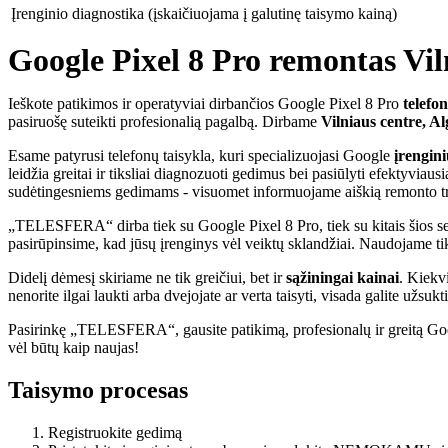
Įrenginio diagnostika (įskaičiuojama į galutinę taisymo kainą)
Google Pixel 8 Pro remontas Viln
Ieškote patikimos ir operatyviai dirbančios Google Pixel 8 Pro
telefon
pasiruošę suteikti profesionalią pagalbą. Dirbame
Vilniaus centre, Al
Esame patyrusi telefonų taisykla, kuri specializuojasi Google
įrengin
leidžia greitai ir tiksliai diagnozuoti gedimus bei pasiūlyti efektyv
sudėtingesniems gedimams - visuomet informuojame aiškią remonto 
„TELESFERA“ dirba tiek su Google Pixel 8 Pro, tiek su kitais šios serij
pasirūpinsime, kad jūsų įrenginys vėl veiktų sklandžiai. Naudojame tik 
Didelį dėmesį skiriame ne tik greičiui, bet ir
sąžiningai kainai
. Kiekv
nenorite ilgai laukti arba dvejojate ar verta taisyti, visada galite užsuk
Pasirinkę „TELESFERA“, gausite patikimą, profesionalų ir greitą Googl
vėl būtų kaip naujas!
Taisymo procesas
Registruokite gedimą