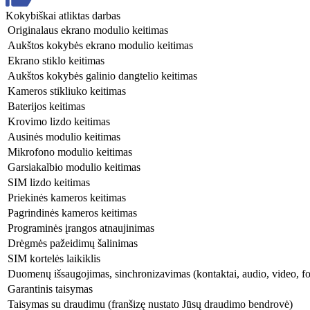
Kokybiškai atliktas darbas
Originalaus ekrano modulio keitimas
Aukštos kokybės ekrano modulio keitimas
Ekrano stiklo keitimas
Aukštos kokybės galinio dangtelio keitimas
Kameros stikliuko keitimas
Baterijos keitimas
Krovimo lizdo keitimas
Ausinės modulio keitimas
Mikrofono modulio keitimas
Garsiakalbio modulio keitimas
SIM lizdo keitimas
Priekinės kameros keitimas
Pagrindinės kameros keitimas
Programinės įrangos atnaujinimas
Drėgmės pažeidimų šalinimas
SIM kortelės laikiklis
Duomenų išsaugojimas, sinchronizavimas (kontaktai, audio, video, fo
Garantinis taisymas
Taisymas su draudimu (franšizę nustato Jūsų draudimo bendrovė)