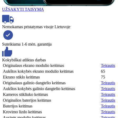
UŽSAKYTI TAISYMĄ
Nemokamas pristatymas visoje Lietuvoje
Suteikiama 1-6 mėn. garantija
Kokybiškai atliktas darbas
Originalaus ekrano modulio keitimas
Teirautis
Aukštos kokybės ekrano modulio keitimas
65
Ekrano stiklo keitimas
75
Originalaus galinio dangtelio keitimas
Teirautis
Aukštos kokybės galinio dangtelio keitimas
Teirautis
Kameros stikliuko keitimas
Teirautis
Originalios baterijos keitimas
Teirautis
Baterijos keitimas
Teirautis
Krovimo lizdo keitimas
Teirautis
Ausinės modulio keitimas
Teirautis