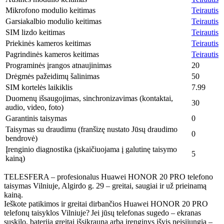
Mikrofono modulio keitimas
Teirautis
Garsiakalbio modulio keitimas
Teirautis
SIM lizdo keitimas
Teirautis
Priekinės kameros keitimas
Teirautis
Pagrindinės kameros keitimas
Teirautis
Programinės įrangos atnaujinimas
20
Drėgmės pažeidimų šalinimas
50
SIM kortelės laikiklis
7.99
Duomenų išsaugojimas, sinchronizavimas (kontaktai,
30
audio, video, foto)
Garantinis taisymas
0
Taisymas su draudimu (franšizę nustato Jūsų draudimo
0
bendrovė)
Įrenginio diagnostika (įskaičiuojama į galutinę taisymo
5
kainą)
TELESFERA – profesionalus Huawei HONOR 20 PRO telefono
taisymas Vilniuje, Algirdo g. 29 – greitai, saugiai ir už prieinamą
kainą.
Ieškote patikimos ir greitai dirbančios Huawei HONOR 20 PRO
telefonų taisyklos Vilniuje? Jei jūsų telefonas sugedo – ekranas
suskilo, baterija greitai išsikrauna arba įrenginys išvis neįsijungia –