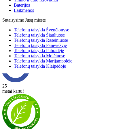
Baterijos
Laikmenos
Sutaisysime Jūsų mieste
Telefonų taisykla Švenčionyse
Telefonų taisykla Šiauliuose
Telefonų taisykla Raseiniuose
Telefonų taisykla Panevėžyje
Telefonų taisykla Pabradėje
Telefonų taisykla Molėtuose
Telefonų taisykla Marijampolėje
Telefonų taisykla Klaipėdoje
25+
metai kartu!