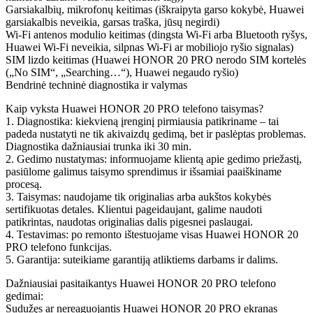
Garsiakalbių, mikrofonų keitimas (iškraipyta garso kokybė, Huawei
garsiakalbis neveikia, garsas traška, jūsų negirdi)
Wi-Fi antenos modulio keitimas (dingsta Wi-Fi arba Bluetooth ryšys,
Huawei Wi-Fi neveikia, silpnas Wi-Fi ar mobiliojo ryšio signalas)
SIM lizdo keitimas (Huawei HONOR 20 PRO nerodo SIM kortelės
(„No SIM“, „Searching…“), Huawei negaudo ryšio)
Bendrinė techninė diagnostika ir valymas
Kaip vyksta Huawei HONOR 20 PRO telefono taisymas?
1. Diagnostika: kiekvieną įrenginį pirmiausia patikriname – tai
padeda nustatyti ne tik akivaizdų gedimą, bet ir paslėptas problemas.
Diagnostika dažniausiai trunka iki 30 min.
2. Gedimo nustatymas: informuojame klientą apie gedimo priežastį,
pasiūlome galimus taisymo sprendimus ir išsamiai paaiškiname
procesą.
3. Taisymas: naudojame tik originalias arba aukštos kokybės
sertifikuotas detales. Klientui pageidaujant, galime naudoti
patikrintas, naudotas originalias dalis pigesnei paslaugai.
4. Testavimas: po remonto ištestuojame visas Huawei HONOR 20
PRO telefono funkcijas.
5. Garantija: suteikiame garantiją atliktiems darbams ir dalims.
Dažniausiai pasitaikantys Huawei HONOR 20 PRO telefono
gedimai:
Sudužęs ar nereaguojantis Huawei HONOR 20 PRO ekranas