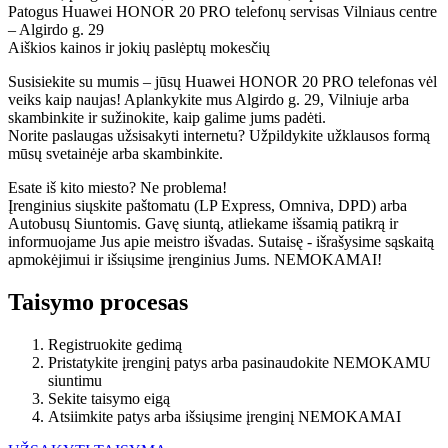
Patogus Huawei HONOR 20 PRO telefonų servisas Vilniaus centre
– Algirdo g. 29
Aiškios kainos ir jokių paslėptų mokesčių
Susisiekite su mumis – jūsų Huawei HONOR 20 PRO telefonas vėl
veiks kaip naujas! Aplankykite mus Algirdo g. 29, Vilniuje arba
skambinkite ir sužinokite, kaip galime jums padėti.
Norite paslaugas užsisakyti internetu? Užpildykite užklausos formą
mūsų svetainėje arba skambinkite.
Esate iš kito miesto? Ne problema!
Įrenginius siųskite paštomatu (LP Express, Omniva, DPD) arba
Autobusų Siuntomis. Gavę siuntą, atliekame išsamią patikrą ir
informuojame Jus apie meistro išvadas. Sutaisę - išrašysime sąskaitą
apmokėjimui ir išsiųsime įrenginius Jums. NEMOKAMAI!
Taisymo procesas
Registruokite gedimą
Pristatykite įrenginį patys arba pasinaudokite NEMOKAMU
siuntimu
Sekite taisymo eigą
Atsiimkite patys arba išsiųsime įrenginį NEMOKAMAI