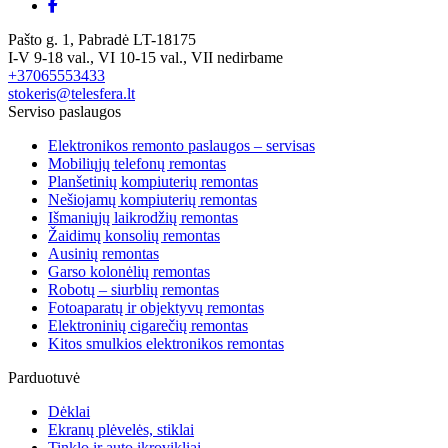
Pašto g. 1, Pabradė LT-18175
I-V 9-18 val., VI 10-15 val., VII nedirbame
+37065553433
stokeris@telesfera.lt
Serviso paslaugos
Elektronikos remonto paslaugos – servisas
Mobiliųjų telefonų remontas
Planšetinių kompiuterių remontas
Nešiojamų kompiuterių remontas
Išmaniųjų laikrodžių remontas
Žaidimų konsolių remontas
Ausinių remontas
Garso kolonėlių remontas
Robotų – siurblių remontas
Fotoaparatų ir objektyvų remontas
Elektroninių cigarečių remontas
Kitos smulkios elektronikos remontas
Parduotuvė
Dėklai
Ekranų plėvelės, stiklai
Tinklo ir auto įkrovikliai