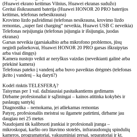
(Huawei ekrano keitimas Vilnius, Huawei ekranas sudužo)
Greitai išsikraunanti baterija (Huawei HONOR 20 PRO baterijos
keitimas, telefonas nebesikrauna)
Krovimo lizdo pažeidimai (telefonas nesikrauna, krovimo lizdo
remontas, „super fast charging“ neveikia, Huawei USB C neveikia)
Telefonas neįsijungia (telefonas įsijungia ir išsijungia, juodas
ekranas)
Garsas neveikia (garsiakalbio arba mikrofono problemos, jūsų
negirdi pašnekovai, Huawei HONOR 20 PRO garsas iškraipytas
arba visai dingęs)
Kamera nustojo veikti ar neryškus vaizdas (neveikianti galinė arba
priekinė kamera)
Telefonas pateko į vandenį arba buvo paveiktas drėgmės (telefonas
įkrito į vandenį – ką daryti?)
Kodėl rinktis TELESFERĄ?
Taisymas per 1 val. dažniausiai pasitaikantiems gedimams
Dirbame profesionaliai ir sąžiningai – kainos atitinka kokybės ir
paslaugų santykį
Diagnostika – nemokama, jei atliekamas remontas
Patyrę, profesionalūs meistrai su ilgamete patirtimi, dirbame jau
daugiau nei 25 metus
Naudojami tik kalibruoti įrankiai ir profesionali įranga –
mikroskopai, karšto oro litavimo stotelės, infraraudonųjų spindulių
kameros, programatoriai, vakuuminiai presai, separatoriai ir kt.