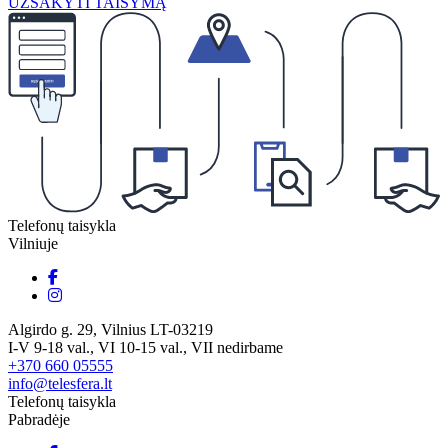
UŽSAKYTI TAISYMĄ
Telefonų taisykla
Vilniuje
Algirdo g. 29, Vilnius LT-03219
I-V 9-18 val., VI 10-15 val., VII nedirbame
+370 660 05555
info@telesfera.lt
Telefonų taisykla
Pabradėje