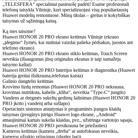
„TELESFERA“ specialistai pasiruošę padėti! Esame profesionali
telefonų taisykla Vilniuje, kuri specializuojasi visų populiariausių
Huawei modelių remontuose. Mūsų tikslas – greitas ir kokybiškas
taisymas už sąžiningą kainą.
Ką mes taisome?
Huawei HONOR 20 PRO ekrano keitimas Vilniuje (ekrano
„įdegimo“ žymės, kai statiniai vaizdai palieka pėdsakus, juostos ant
telefono ekrano)
Huawei HONOR 20 PRO ekrano stiklo keitimas, Touch Screen
neveikia (išsaugomas jūsų originalus ekranas ir taip sumažėja
taisymo kaštai)
Huawei HONOR 20 PRO baterijos keitimas ir diagnostika (Huawei
baterija greitai išsikrauna,telefonas kaista)
Galinio dangtelio keitimas
Krovimo lizdų remontas (Huawei HONOR 20 PRO nekrauna,
krovimas nutrūksta, kabelis „kliba“, neveikia "Type-C“ jungtis)
Vandens ar drėgmės sukeltų gedimų šalinimas (Huawei HONOR 20
PRO įkrito į vandenį arba sušlapo)
Operacinės sistemos atstatymas ir programinės įrangos klaidų
taisymas (įrenginys įstrigo Huawei logo ekrane, „Android“
atnaujinimai kartais sukelia klaidas, pvz., užstringa vartotojo sąsaja,
Huawei HONOR 20 PRO persikrauna be priežasties)
Kameros keitimas (kamera „dreba“ ar autofokusas neveikia,
kameros užrakto vėlavimas (shutter lag))