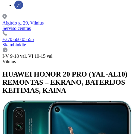
Algirdo g. 29, Vilnius
Serviso centras
+370 660 05555
Skambinkite
I-V 9-18 val. VI 10-15 val.
Vilnius
HUAWEI HONOR 20 PRO (YAL-AL10)
REMONTAS – EKRANO, BATERIJOS
KEITIMAS, KAINA