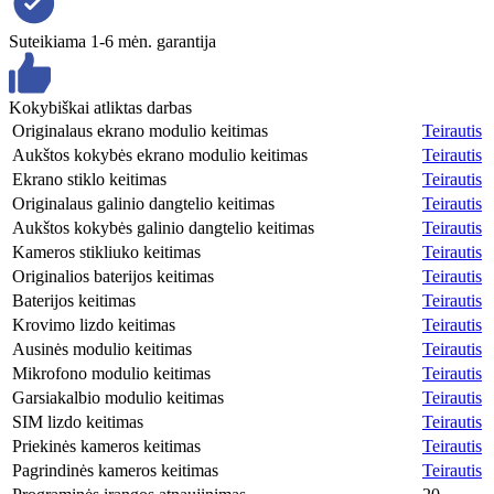
Suteikiama 1-6 mėn. garantija
Kokybiškai atliktas darbas
Originalaus ekrano modulio keitimas
Teirautis
Aukštos kokybės ekrano modulio keitimas
Teirautis
Ekrano stiklo keitimas
Teirautis
Originalaus galinio dangtelio keitimas
Teirautis
Aukštos kokybės galinio dangtelio keitimas
Teirautis
Kameros stikliuko keitimas
Teirautis
Originalios baterijos keitimas
Teirautis
Baterijos keitimas
Teirautis
Krovimo lizdo keitimas
Teirautis
Ausinės modulio keitimas
Teirautis
Mikrofono modulio keitimas
Teirautis
Garsiakalbio modulio keitimas
Teirautis
SIM lizdo keitimas
Teirautis
Priekinės kameros keitimas
Teirautis
Pagrindinės kameros keitimas
Teirautis