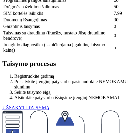
Programinės įrangos atnaujinimas
20
Drėgmės pažeidimų šalinimas
50
SIM kortelės laikiklis
7.99
Duomenų išsaugojimas
30
Garantinis taisymas
0
Taisymas su draudimu (franšizę nustato Jūsų draudimo
0
bendrovė)
Įrenginio diagnostika (įskaičiuojama į galutinę taisymo
5
kainą)
Taisymo procesas
Registruokite gedimą
Pristatykite įrenginį patys arba pasinaudokite NEMOKAMU
siuntimu
Sekite taisymo eigą
Atsiimkite patys arba išsiųsime įrenginį NEMOKAMAI
UŽSAKYTI TAISYMĄ