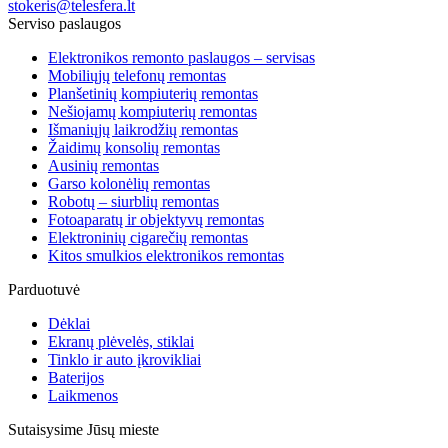
stokeris@telesfera.lt
Serviso paslaugos
Elektronikos remonto paslaugos – servisas
Mobiliųjų telefonų remontas
Planšetinių kompiuterių remontas
Nešiojamų kompiuterių remontas
Išmaniųjų laikrodžių remontas
Žaidimų konsolių remontas
Ausinių remontas
Garso kolonėlių remontas
Robotų – siurblių remontas
Fotoaparatų ir objektyvų remontas
Elektroninių cigarečių remontas
Kitos smulkios elektronikos remontas
Parduotuvė
Dėklai
Ekranų plėvelės, stiklai
Tinklo ir auto įkrovikliai
Baterijos
Laikmenos
Sutaisysime Jūsų mieste