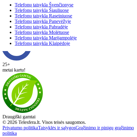
Telefonų taisykla Švenčionyse
Telefonų taisykla Šiauliuose
Telefonų taisykla Raseiniuose
Telefonų taisykla Panevėžyje
Telefonų taisykla Pabradėje
Telefonų taisykla Molėtuose
Telefonų taisykla Marijampolėje
Telefonų taisykla Klaipėdoje
25+
metai kartu!
Draugiški gamtai
© 2026 Telesfera.lt. Visos teisės saugomos.
Privatumo politika
Taisyklės ir sąlygos
Grąžinimo ir pinigų grąžinimo
politika