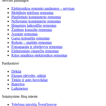
Serviso paslaugos
Elektronikos remonto paslaugos – servisas
Mobiliųjų telefonų remontas
Planšetinių kompiuterių remontas
Nešiojamų kompiuterių remontas
Išmaniųjų laikrodžių remontas
Žaidimų konsolių remontas
Ausinių remontas
Garso kolonėlių remontas
Robotų – siurblių remontas
Fotoaparatų ir objektyvų remontas
Elektroninių cigarečių remontas
Kitos smulkios elektronikos remontas
Parduotuvė
Dėklai
Ekranų plėvelės, stiklai
Tinklo ir auto įkrovikliai
Baterijos
Laikmenos
Sutaisysime Jūsų mieste
Telefonų taisykla Švenčionyse