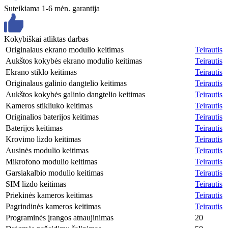
Suteikiama 1-6 mėn. garantija
Kokybiškai atliktas darbas
Originalaus ekrano modulio keitimas
Teirautis
Aukštos kokybės ekrano modulio keitimas
Teirautis
Ekrano stiklo keitimas
Teirautis
Originalaus galinio dangtelio keitimas
Teirautis
Aukštos kokybės galinio dangtelio keitimas
Teirautis
Kameros stikliuko keitimas
Teirautis
Originalios baterijos keitimas
Teirautis
Baterijos keitimas
Teirautis
Krovimo lizdo keitimas
Teirautis
Ausinės modulio keitimas
Teirautis
Mikrofono modulio keitimas
Teirautis
Garsiakalbio modulio keitimas
Teirautis
SIM lizdo keitimas
Teirautis
Priekinės kameros keitimas
Teirautis
Pagrindinės kameros keitimas
Teirautis
Programinės įrangos atnaujinimas
20