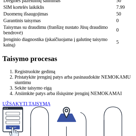
Drėgmės pažeidimų šalinimas
50
SIM kortelės laikiklis
7.99
Duomenų išsaugojimas
50
Garantinis taisymas
0
Taisymas su draudimu (franšizę nustato Jūsų draudimo
0
bendrovė)
Įrenginio diagnostika (įskaičiuojama į galutinę taisymo
5
kainą)
Taisymo procesas
Registruokite gedimą
Pristatykite įrenginį patys arba pasinaudokite NEMOKAMU
siuntimu
Sekite taisymo eigą
Atsiimkite patys arba išsiųsime įrenginį NEMOKAMAI
UŽSAKYTI TAISYMĄ