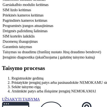
Garsiakalbio modulio keitimas
SIM lizdo keitimas
Priekinės kameros keitimas
Pagrindinės kameros keitimas
Programinės įrangos atnaujinimas
Drėgmės pažeidimų šalinimas
SIM kortelės laikiklis
Duomenų išsaugojimas
Garantinis taisymas
Taisymas su draudimu (franšizę nustato Jūsų draudimo bendrovė)
Įrenginio diagnostika (įskaičiuojama į galutinę taisymo kainą)
Taisymo procesas
Registruokite gedimą
Pristatykite įrenginį patys arba pasinaudokite NEMOKAMU si
Sekite taisymo eigą
Atsiimkite patys arba išsiųsime įrenginį NEMOKAMAI
UŽSAKYTI TAISYMĄ