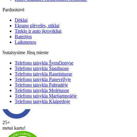
Parduotuvė
Dėklai
Ekranų plėvelės, stiklai
Tinklo ir auto įkrovikliai
Baterijos
Laikmenos
Sutaisysime Jūsų mieste
Telefonų taisykla Švenčionyse
Telefonų taisykla Šiauliuose
Telefonų taisykla Raseiniuose
Telefonų taisykla Panevėžyje
Telefonų taisykla Pabradėje
Telefonų taisykla Molėtuose
Telefonų taisykla Marijampolėje
Telefonų taisykla Klaipėdoje
25+
metai kartu!