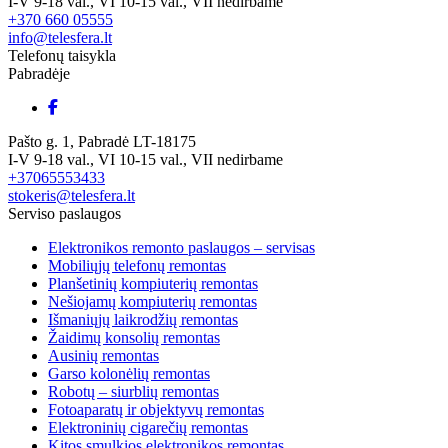
I-V 9-18 val., VI 10-15 val., VII nedirbame
+370 660 05555
info@telesfera.lt
Telefonų taisykla
Pabradėje
Pašto g. 1, Pabradė LT-18175
I-V 9-18 val., VI 10-15 val., VII nedirbame
+37065553433
stokeris@telesfera.lt
Serviso paslaugos
Elektronikos remonto paslaugos – servisas
Mobiliųjų telefonų remontas
Planšetinių kompiuterių remontas
Nešiojamų kompiuterių remontas
Išmaniųjų laikrodžių remontas
Žaidimų konsolių remontas
Ausinių remontas
Garso kolonėlių remontas
Robotų – siurblių remontas
Fotoaparatų ir objektyvų remontas
Elektroninių cigarečių remontas
Kitos smulkios elektronikos remontas