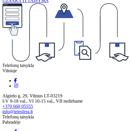
UŽSAKYTI TAISYMĄ
Telefonų taisykla
Vilniuje
Algirdo g. 29, Vilnius LT-03219
I-V 9-18 val., VI 10-15 val., VII nedirbame
+370 660 05555
info@telesfera.lt
Telefonų taisykla
Pabradėje