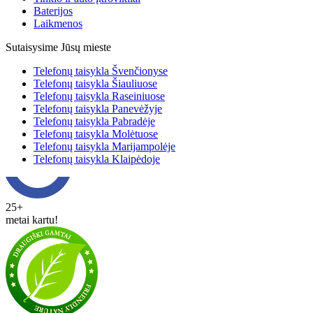
Baterijos
Laikmenos
Sutaisysime Jūsų mieste
Telefonų taisykla Švenčionyse
Telefonų taisykla Šiauliuose
Telefonų taisykla Raseiniuose
Telefonų taisykla Panevėžyje
Telefonų taisykla Pabradėje
Telefonų taisykla Molėtuose
Telefonų taisykla Marijampolėje
Telefonų taisykla Klaipėdoje
25+
metai kartu!