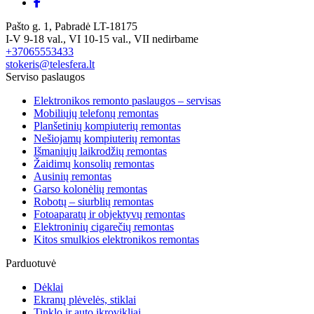
Pašto g. 1, Pabradė LT-18175
I-V 9-18 val., VI 10-15 val., VII nedirbame
+37065553433
stokeris@telesfera.lt
Serviso paslaugos
Elektronikos remonto paslaugos – servisas
Mobiliųjų telefonų remontas
Planšetinių kompiuterių remontas
Nešiojamų kompiuterių remontas
Išmaniųjų laikrodžių remontas
Žaidimų konsolių remontas
Ausinių remontas
Garso kolonėlių remontas
Robotų – siurblių remontas
Fotoaparatų ir objektyvų remontas
Elektroninių cigarečių remontas
Kitos smulkios elektronikos remontas
Parduotuvė
Dėklai
Ekranų plėvelės, stiklai
Tinklo ir auto įkrovikliai