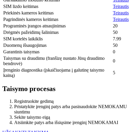
SIM lizdo keitimas
Teirautis
Priekinės kameros keitimas
Teirautis
Pagrindinės kameros keitimas
Teirautis
Programinės įrangos atnaujinimas
20
Drėgmės pažeidimų šalinimas
50
SIM kortelės laikiklis
7.99
Duomenų išsaugojimas
50
Garantinis taisymas
0
Taisymas su draudimu (franšizę nustato Jūsų draudimo
0
bendrovė)
Įrenginio diagnostika (įskaičiuojama į galutinę taisymo
5
kainą)
Taisymo procesas
Registruokite gedimą
Pristatykite įrenginį patys arba pasinaudokite NEMOKAMU
siuntimu
Sekite taisymo eigą
Atsiimkite patys arba išsiųsime įrenginį NEMOKAMAI