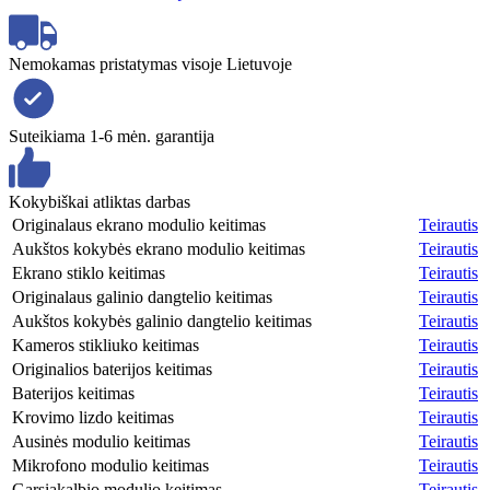
Nemokamas pristatymas visoje Lietuvoje
Suteikiama 1-6 mėn. garantija
Kokybiškai atliktas darbas
Originalaus ekrano modulio keitimas
Teirautis
Aukštos kokybės ekrano modulio keitimas
Teirautis
Ekrano stiklo keitimas
Teirautis
Originalaus galinio dangtelio keitimas
Teirautis
Aukštos kokybės galinio dangtelio keitimas
Teirautis
Kameros stikliuko keitimas
Teirautis
Originalios baterijos keitimas
Teirautis
Baterijos keitimas
Teirautis
Krovimo lizdo keitimas
Teirautis
Ausinės modulio keitimas
Teirautis
Mikrofono modulio keitimas
Teirautis
Garsiakalbio modulio keitimas
Teirautis