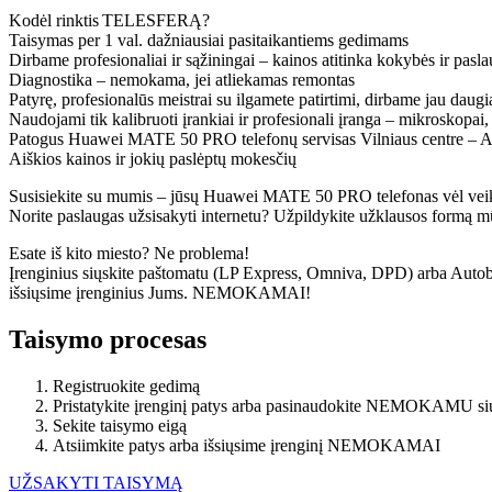
Kodėl rinktis TELESFERĄ?
Taisymas per 1 val. dažniausiai pasitaikantiems gedimams
Dirbame profesionaliai ir sąžiningai – kainos atitinka kokybės ir pasl
Diagnostika – nemokama, jei atliekamas remontas
Patyrę, profesionalūs meistrai su ilgamete patirtimi, dirbame jau daug
Naudojami tik kalibruoti įrankiai ir profesionali įranga – mikroskopai,
Patogus Huawei MATE 50 PRO telefonų servisas Vilniaus centre – Al
Aiškios kainos ir jokių paslėptų mokesčių
Susisiekite su mumis – jūsų Huawei MATE 50 PRO telefonas vėl veiks 
Norite paslaugas užsisakyti internetu? Užpildykite užklausos formą m
Esate iš kito miesto? Ne problema!
Įrenginius siųskite paštomatu (LP Express, Omniva, DPD) arba Autobus
išsiųsime įrenginius Jums. NEMOKAMAI!
Taisymo procesas
Registruokite gedimą
Pristatykite įrenginį patys arba pasinaudokite NEMOKAMU si
Sekite taisymo eigą
Atsiimkite patys arba išsiųsime įrenginį NEMOKAMAI
UŽSAKYTI TAISYMĄ