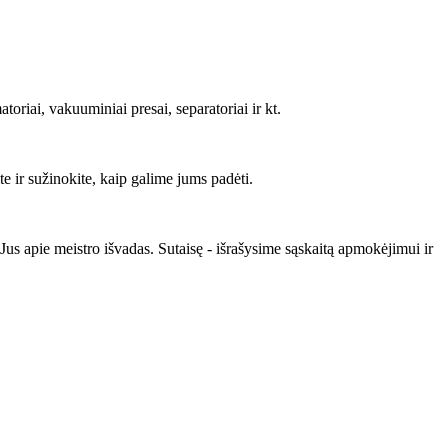
oriai, vakuuminiai presai, separatoriai ir kt.
 ir sužinokite, kaip galime jums padėti.
s apie meistro išvadas. Sutaisę - išrašysime sąskaitą apmokėjimui ir