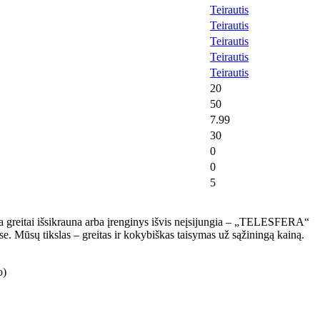
Teirautis
Teirautis
Teirautis
Teirautis
Teirautis
20
50
7.99
30
0
0
5
ja greitai išsikrauna arba įrenginys išvis neįsijungia – „TELESFERA“
se. Mūsų tikslas – greitas ir kokybiškas taisymas už sąžiningą kainą.
o)