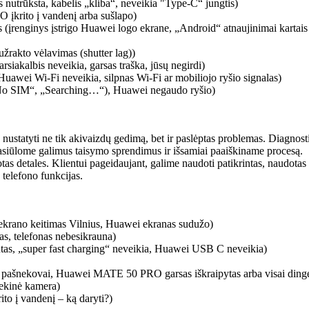
rūksta, kabelis „kliba“, neveikia "Type-C“ jungtis)
įkrito į vandenį arba sušlapo)
s (įrenginys įstrigo Huawei logo ekrane, „Android“ atnaujinimai kartais
žrakto vėlavimas (shutter lag))
siakalbis neveikia, garsas traška, jūsų negirdi)
uawei Wi-Fi neveikia, silpnas Wi-Fi ar mobiliojo ryšio signalas)
o SIM“, „Searching…“), Huawei negaudo ryšio)
 nustatyti ne tik akivaizdų gedimą, bet ir paslėptas problemas. Diagnost
asiūlome galimus taisymo sprendimus ir išsamiai paaiškiname procesą.
as detales. Klientui pageidaujant, galime naudoti patikrintas, naudotas o
elefono funkcijas.
rano keitimas Vilnius, Huawei ekranas sudužo)
s, telefonas nebesikrauna)
tas, „super fast charging“ neveikia, Huawei USB C neveikia)
di pašnekovai, Huawei MATE 50 PRO garsas iškraipytas arba visai ding
iekinė kamera)
to į vandenį – ką daryti?)