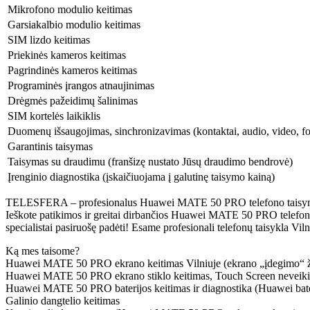
Mikrofono modulio keitimas
Garsiakalbio modulio keitimas
SIM lizdo keitimas
Priekinės kameros keitimas
Pagrindinės kameros keitimas
Programinės įrangos atnaujinimas
Drėgmės pažeidimų šalinimas
SIM kortelės laikiklis
Duomenų išsaugojimas, sinchronizavimas (kontaktai, audio, video, fo
Garantinis taisymas
Taisymas su draudimu (franšizę nustato Jūsų draudimo bendrovė)
Įrenginio diagnostika (įskaičiuojama į galutinę taisymo kainą)
TELESFERA – profesionalus Huawei MATE 50 PRO telefono taisymas Vi
Ieškote patikimos ir greitai dirbančios Huawei MATE 50 PRO telefonų 
specialistai pasiruošę padėti! Esame profesionali telefonų taisykla Vi
Ką mes taisome?
Huawei MATE 50 PRO ekrano keitimas Vilniuje (ekrano „įdegimo“ žymės
Huawei MATE 50 PRO ekrano stiklo keitimas, Touch Screen neveikia (
Huawei MATE 50 PRO baterijos keitimas ir diagnostika (Huawei baterij
Galinio dangtelio keitimas