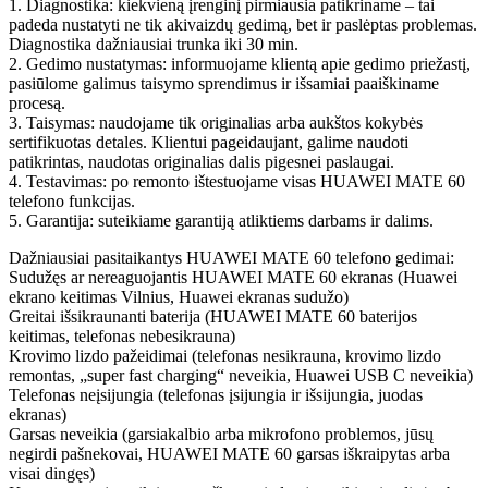
1. Diagnostika: kiekvieną įrenginį pirmiausia patikriname – tai
padeda nustatyti ne tik akivaizdų gedimą, bet ir paslėptas problemas.
Diagnostika dažniausiai trunka iki 30 min.
2. Gedimo nustatymas: informuojame klientą apie gedimo priežastį,
pasiūlome galimus taisymo sprendimus ir išsamiai paaiškiname
procesą.
3. Taisymas: naudojame tik originalias arba aukštos kokybės
sertifikuotas detales. Klientui pageidaujant, galime naudoti
patikrintas, naudotas originalias dalis pigesnei paslaugai.
4. Testavimas: po remonto ištestuojame visas HUAWEI MATE 60
telefono funkcijas.
5. Garantija: suteikiame garantiją atliktiems darbams ir dalims.
Dažniausiai pasitaikantys HUAWEI MATE 60 telefono gedimai:
Sudužęs ar nereaguojantis HUAWEI MATE 60 ekranas (Huawei
ekrano keitimas Vilnius, Huawei ekranas sudužo)
Greitai išsikraunanti baterija (HUAWEI MATE 60 baterijos
keitimas, telefonas nebesikrauna)
Krovimo lizdo pažeidimai (telefonas nesikrauna, krovimo lizdo
remontas, „super fast charging“ neveikia, Huawei USB C neveikia)
Telefonas neįsijungia (telefonas įsijungia ir išsijungia, juodas
ekranas)
Garsas neveikia (garsiakalbio arba mikrofono problemos, jūsų
negirdi pašnekovai, HUAWEI MATE 60 garsas iškraipytas arba
visai dingęs)