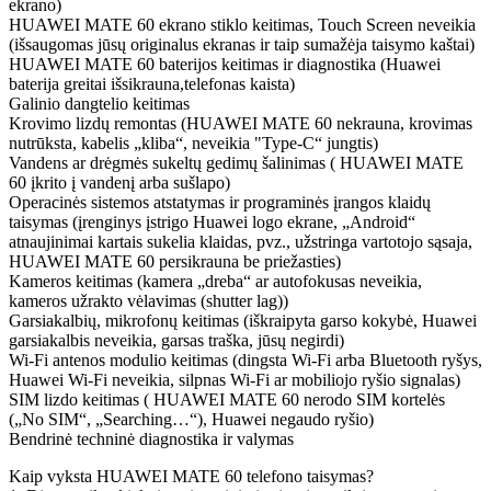
ekrano)
HUAWEI MATE 60 ekrano stiklo keitimas, Touch Screen neveikia
(išsaugomas jūsų originalus ekranas ir taip sumažėja taisymo kaštai)
HUAWEI MATE 60 baterijos keitimas ir diagnostika (Huawei
baterija greitai išsikrauna,telefonas kaista)
Galinio dangtelio keitimas
Krovimo lizdų remontas (HUAWEI MATE 60 nekrauna, krovimas
nutrūksta, kabelis „kliba“, neveikia "Type-C“ jungtis)
Vandens ar drėgmės sukeltų gedimų šalinimas ( HUAWEI MATE
60 įkrito į vandenį arba sušlapo)
Operacinės sistemos atstatymas ir programinės įrangos klaidų
taisymas (įrenginys įstrigo Huawei logo ekrane, „Android“
atnaujinimai kartais sukelia klaidas, pvz., užstringa vartotojo sąsaja,
HUAWEI MATE 60 persikrauna be priežasties)
Kameros keitimas (kamera „dreba“ ar autofokusas neveikia,
kameros užrakto vėlavimas (shutter lag))
Garsiakalbių, mikrofonų keitimas (iškraipyta garso kokybė, Huawei
garsiakalbis neveikia, garsas traška, jūsų negirdi)
Wi-Fi antenos modulio keitimas (dingsta Wi-Fi arba Bluetooth ryšys,
Huawei Wi-Fi neveikia, silpnas Wi-Fi ar mobiliojo ryšio signalas)
SIM lizdo keitimas ( HUAWEI MATE 60 nerodo SIM kortelės
(„No SIM“, „Searching…“), Huawei negaudo ryšio)
Bendrinė techninė diagnostika ir valymas
Kaip vyksta HUAWEI MATE 60 telefono taisymas?