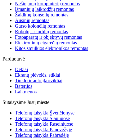
Nešiojamų kompiuterių remontas
Išmaniųjų laikrodžių remontas
Žaidimų konsolių remontas
Ausinių remontas
Garso kolonėlių remontas
Robotų – siurblių remontas
Fotoaparatų ir objektyvų remontas
Elektroninių cigarečių remontas
Kitos smulkios elektronikos remontas
Parduotuvė
Dėklai
Ekranų plėvelės, stiklai
Tinklo ir auto įkrovikliai
Baterijos
Laikmenos
Sutaisysime Jūsų mieste
Telefonų taisykla Švenčionyse
Telefonų taisykla Šiauliuose
Telefonų taisykla Raseiniuose
Telefonų taisykla Panevėžyje
Telefonų taisykla Pabradėje