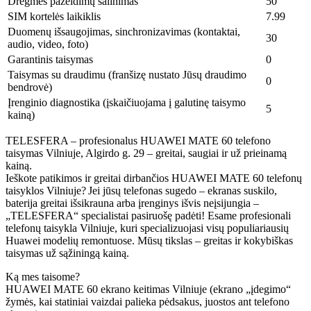
Drėgmės pažeidimų šalinimas
50
SIM kortelės laikiklis
7.99
Duomenų išsaugojimas, sinchronizavimas (kontaktai,
30
audio, video, foto)
Garantinis taisymas
0
Taisymas su draudimu (franšizę nustato Jūsų draudimo
0
bendrovė)
Įrenginio diagnostika (įskaičiuojama į galutinę taisymo
5
kainą)
TELESFERA – profesionalus HUAWEI MATE 60 telefono
taisymas Vilniuje, Algirdo g. 29 – greitai, saugiai ir už prieinamą
kainą.
Ieškote patikimos ir greitai dirbančios HUAWEI MATE 60 telefonų
taisyklos Vilniuje? Jei jūsų telefonas sugedo – ekranas suskilo,
baterija greitai išsikrauna arba įrenginys išvis neįsijungia –
„TELESFERA“ specialistai pasiruošę padėti! Esame profesionali
telefonų taisykla Vilniuje, kuri specializuojasi visų populiariausių
Huawei modelių remontuose. Mūsų tikslas – greitas ir kokybiškas
taisymas už sąžiningą kainą.
Ką mes taisome?
HUAWEI MATE 60 ekrano keitimas Vilniuje (ekrano „įdegimo“
žymės, kai statiniai vaizdai palieka pėdsakus, juostos ant telefono