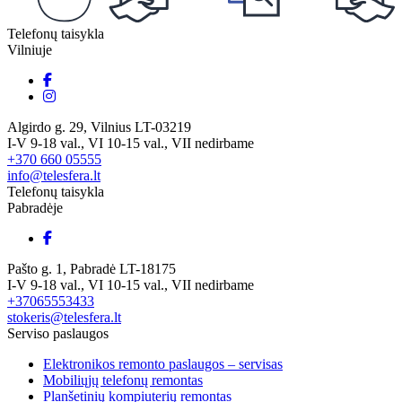
Telefonų taisykla
Vilniuje
Algirdo g. 29, Vilnius LT-03219
I-V 9-18 val., VI 10-15 val., VII nedirbame
+370 660 05555
info@telesfera.lt
Telefonų taisykla
Pabradėje
Pašto g. 1, Pabradė LT-18175
I-V 9-18 val., VI 10-15 val., VII nedirbame
+37065553433
stokeris@telesfera.lt
Serviso paslaugos
Elektronikos remonto paslaugos – servisas
Mobiliųjų telefonų remontas
Planšetinių kompiuterių remontas