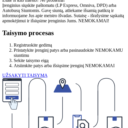
Esate iš kito miesto? Ne problema!
Įrenginius siųskite paštomatu (LP Express, Omniva, DPD) arba
Autobusų Siuntomis. Gavę siuntą, atliekame išsamią patikrą ir
informuojame Jus apie meistro išvadas. Sutaisę - išrašysime sąskaitą
apmokėjimui ir išsiųsime įrenginius Jums. NEMOKAMAI!
Taisymo procesas
Registruokite gedimą
Pristatykite įrenginį patys arba pasinaudokite NEMOKAMU
siuntimu
Sekite taisymo eigą
Atsiimkite patys arba išsiųsime įrenginį NEMOKAMAI
UŽSAKYTI TAISYMĄ