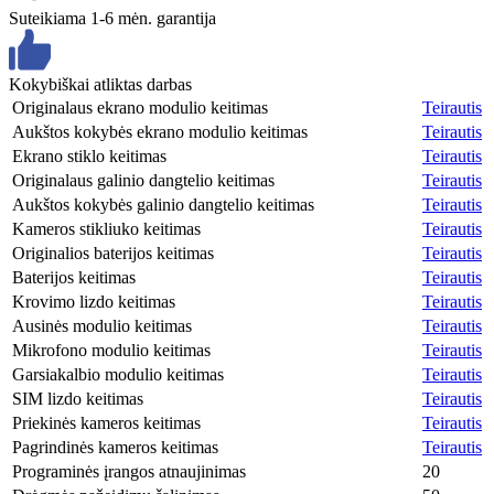
Suteikiama 1-6 mėn. garantija
Kokybiškai atliktas darbas
Originalaus ekrano modulio keitimas
Teirautis
Aukštos kokybės ekrano modulio keitimas
Teirautis
Ekrano stiklo keitimas
Teirautis
Originalaus galinio dangtelio keitimas
Teirautis
Aukštos kokybės galinio dangtelio keitimas
Teirautis
Kameros stikliuko keitimas
Teirautis
Originalios baterijos keitimas
Teirautis
Baterijos keitimas
Teirautis
Krovimo lizdo keitimas
Teirautis
Ausinės modulio keitimas
Teirautis
Mikrofono modulio keitimas
Teirautis
Garsiakalbio modulio keitimas
Teirautis
SIM lizdo keitimas
Teirautis
Priekinės kameros keitimas
Teirautis
Pagrindinės kameros keitimas
Teirautis
Programinės įrangos atnaujinimas
20