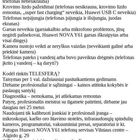
telefonas nebesikrauna)
Krovimo lizdo pažeidimai (telefonas nesikrauna, krovimo lizdo
remontas, „super fast charging“ neveikia, Huawei USB C neveikia)
Telefonas neįsijungia (telefonas įsijungia ir išsijungia, juodas
ekranas)
Garsas neveikia (garsiakalbio arba mikrofono problemos, jūsų
negirdi pašnekovai, Huawei NOVA Y61 garsas iškraipytas arba
visai dingęs)
Kamera nustojo veikti ar neryškus vaizdas (neveikianti galinė arba
priekinė kamera)
Telefonas pateko į vandenį arba buvo paveiktas drėgmės (telefonas
įkrito į vandenį – ką daryti?)
Kodėl rinktis TELESFERĄ?
Taisymas per 1 val. dažniausiai pasitaikantiems gedimams
Dirbame profesionaliai ir sąžiningai – kainos atitinka kokybės ir
paslaugų santykį
Diagnostika – nemokama, jei atliekamas remontas
Patyrę, profesionalūs meistrai su ilgamete patirtimi, dirbame jau
daugiau nei 25 metus
Naudojami tik kalibruoti įrankiai ir profesionali įranga –
mikroskopai, karšto oro litavimo stotelės, infraraudonųjų spindulių
kameros, programatoriai, vakuuminiai presai, separatoriai ir kt.
Patogus Huawei NOVA Y61 telefonų servisas Vilniaus centre –
Algirdo g. 29