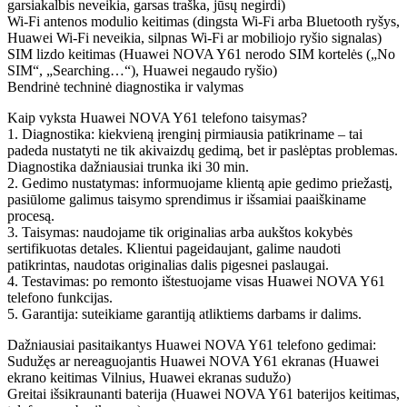
garsiakalbis neveikia, garsas traška, jūsų negirdi)
Wi-Fi antenos modulio keitimas (dingsta Wi-Fi arba Bluetooth ryšys,
Huawei Wi-Fi neveikia, silpnas Wi-Fi ar mobiliojo ryšio signalas)
SIM lizdo keitimas (Huawei NOVA Y61 nerodo SIM kortelės („No
SIM“, „Searching…“), Huawei negaudo ryšio)
Bendrinė techninė diagnostika ir valymas
Kaip vyksta Huawei NOVA Y61 telefono taisymas?
1. Diagnostika: kiekvieną įrenginį pirmiausia patikriname – tai
padeda nustatyti ne tik akivaizdų gedimą, bet ir paslėptas problemas.
Diagnostika dažniausiai trunka iki 30 min.
2. Gedimo nustatymas: informuojame klientą apie gedimo priežastį,
pasiūlome galimus taisymo sprendimus ir išsamiai paaiškiname
procesą.
3. Taisymas: naudojame tik originalias arba aukštos kokybės
sertifikuotas detales. Klientui pageidaujant, galime naudoti
patikrintas, naudotas originalias dalis pigesnei paslaugai.
4. Testavimas: po remonto ištestuojame visas Huawei NOVA Y61
telefono funkcijas.
5. Garantija: suteikiame garantiją atliktiems darbams ir dalims.
Dažniausiai pasitaikantys Huawei NOVA Y61 telefono gedimai:
Sudužęs ar nereaguojantis Huawei NOVA Y61 ekranas (Huawei
ekrano keitimas Vilnius, Huawei ekranas sudužo)
Greitai išsikraunanti baterija (Huawei NOVA Y61 baterijos keitimas,