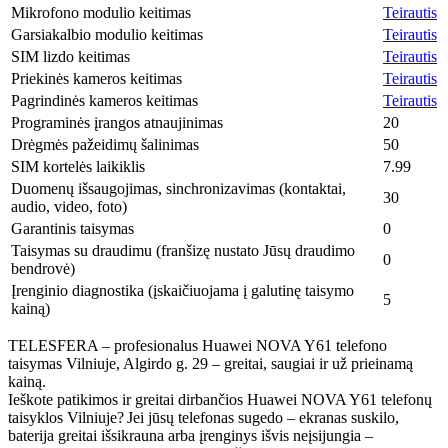
Mikrofono modulio keitimas
Teirautis
Garsiakalbio modulio keitimas
Teirautis
SIM lizdo keitimas
Teirautis
Priekinės kameros keitimas
Teirautis
Pagrindinės kameros keitimas
Teirautis
Programinės įrangos atnaujinimas
20
Drėgmės pažeidimų šalinimas
50
SIM kortelės laikiklis
7.99
Duomenų išsaugojimas, sinchronizavimas (kontaktai,
30
audio, video, foto)
Garantinis taisymas
0
Taisymas su draudimu (franšizę nustato Jūsų draudimo
0
bendrovė)
Įrenginio diagnostika (įskaičiuojama į galutinę taisymo
5
kainą)
TELESFERA – profesionalus Huawei NOVA Y61 telefono
taisymas Vilniuje, Algirdo g. 29 – greitai, saugiai ir už prieinamą
kainą.
Ieškote patikimos ir greitai dirbančios Huawei NOVA Y61 telefonų
taisyklos Vilniuje? Jei jūsų telefonas sugedo – ekranas suskilo,
baterija greitai išsikrauna arba įrenginys išvis neįsijungia –