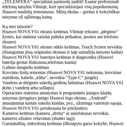
„TELESFERA“ specialistai pasiruošę padėti! Esame profesionali
telefonų taisykla Vilniuje, kuri specializuojasi visų populiariausių
Huawei modelių remontuose. Mūsų tikslas – greitas ir kokybiškas
taisymas už sąžiningą kainą.
Ką mes taisome?
Huawei NOVA Y61 ekrano keitimas Vilniuje (ekrano „įdegimo“
žymės, kai statiniai vaizdai palieka pėdsakus, juostos ant telefono
ekrano)
Huawei NOVA Y61 ekrano stiklo keitimas, Touch Screen neveikia
(išsaugomas jūsų originalus ekranas ir taip sumažėja taisymo kaštai)
Huawei NOVA Y61 baterijos keitimas ir diagnostika (Huawei
baterija greitai išsikrauna,telefonas kaista)
Galinio dangtelio keitimas
Krovimo lizdų remontas (Huawei NOVA Y61 nekrauna, krovimas
nutrūksta, kabelis „kliba“, neveikia "Type-C“ jungtis)
Vandens ar drėgmės sukeltų gedimų šalinimas (Huawei NOVA Y61
įkrito į vandenį arba sušlapo)
Operacinės sistemos atstatymas ir programinės įrangos klaidų
taisymas (įrenginys įstrigo Huawei logo ekrane, „Android“
atnaujinimai kartais sukelia klaidas, pvz., užstringa vartotojo sąsaja,
Huawei NOVA Y61 persikrauna be priežasties)
Kameros keitimas (kamera „dreba“ ar autofokusas neveikia,
kameros užrakto vėlavimas (shutter lag))
Garsiakalbių, mikrofonų keitimas (iškraipyta garso kokybė, Huawei