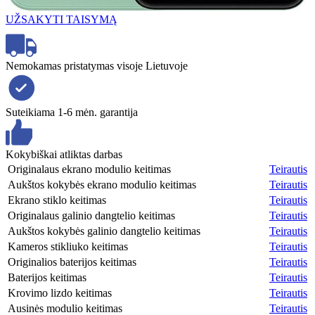
UŽSAKYTI TAISYMĄ
Nemokamas pristatymas visoje Lietuvoje
Suteikiama 1-6 mėn. garantija
Kokybiškai atliktas darbas
Originalaus ekrano modulio keitimas
Teirautis
Aukštos kokybės ekrano modulio keitimas
Teirautis
Ekrano stiklo keitimas
Teirautis
Originalaus galinio dangtelio keitimas
Teirautis
Aukštos kokybės galinio dangtelio keitimas
Teirautis
Kameros stikliuko keitimas
Teirautis
Originalios baterijos keitimas
Teirautis
Baterijos keitimas
Teirautis
Krovimo lizdo keitimas
Teirautis
Ausinės modulio keitimas
Teirautis