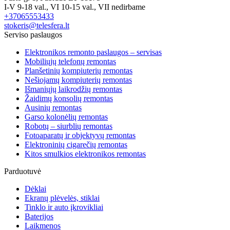
I-V 9-18 val., VI 10-15 val., VII nedirbame
+37065553433
stokeris@telesfera.lt
Serviso paslaugos
Elektronikos remonto paslaugos – servisas
Mobiliųjų telefonų remontas
Planšetinių kompiuterių remontas
Nešiojamų kompiuterių remontas
Išmaniųjų laikrodžių remontas
Žaidimų konsolių remontas
Ausinių remontas
Garso kolonėlių remontas
Robotų – siurblių remontas
Fotoaparatų ir objektyvų remontas
Elektroninių cigarečių remontas
Kitos smulkios elektronikos remontas
Parduotuvė
Dėklai
Ekranų plėvelės, stiklai
Tinklo ir auto įkrovikliai
Baterijos
Laikmenos