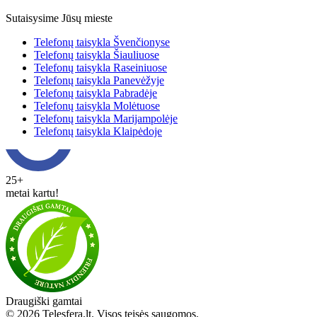
Sutaisysime Jūsų mieste
Telefonų taisykla Švenčionyse
Telefonų taisykla Šiauliuose
Telefonų taisykla Raseiniuose
Telefonų taisykla Panevėžyje
Telefonų taisykla Pabradėje
Telefonų taisykla Molėtuose
Telefonų taisykla Marijampolėje
Telefonų taisykla Klaipėdoje
25+
metai kartu!
Draugiški gamtai
© 2026 Telesfera.lt. Visos teisės saugomos.