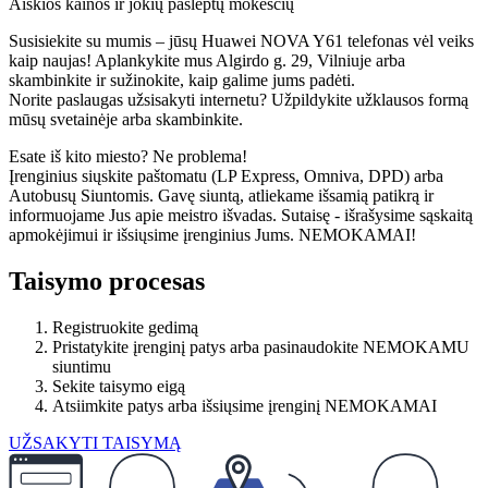
Aiškios kainos ir jokių paslėptų mokesčių
Susisiekite su mumis – jūsų Huawei NOVA Y61 telefonas vėl veiks
kaip naujas! Aplankykite mus Algirdo g. 29, Vilniuje arba
skambinkite ir sužinokite, kaip galime jums padėti.
Norite paslaugas užsisakyti internetu? Užpildykite užklausos formą
mūsų svetainėje arba skambinkite.
Esate iš kito miesto? Ne problema!
Įrenginius siųskite paštomatu (LP Express, Omniva, DPD) arba
Autobusų Siuntomis. Gavę siuntą, atliekame išsamią patikrą ir
informuojame Jus apie meistro išvadas. Sutaisę - išrašysime sąskaitą
apmokėjimui ir išsiųsime įrenginius Jums. NEMOKAMAI!
Taisymo procesas
Registruokite gedimą
Pristatykite įrenginį patys arba pasinaudokite NEMOKAMU
siuntimu
Sekite taisymo eigą
Atsiimkite patys arba išsiųsime įrenginį NEMOKAMAI
UŽSAKYTI TAISYMĄ