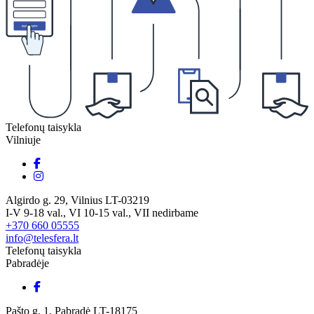
Telefonų taisykla
Vilniuje
Algirdo g. 29, Vilnius LT-03219
I-V 9-18 val., VI 10-15 val., VII nedirbame
+370 660 05555
info@telesfera.lt
Telefonų taisykla
Pabradėje
Pašto g. 1, Pabradė LT-18175