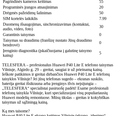
Pagrindinės kameros keitimas
55
Programinės įrangos atnaujinimas
20
Drėgmės pažeidimų šalinimas
50
SIM kortelės laikiklis
7.99
Duomenų išsaugojimas, sinchronizavimas (kontaktai,
30
audio, video, foto)
Garantinis taisymas
0
Taisymas su draudimu (franšizę nustato Jūsų draudimo
0
bendrovė)
Įrenginio diagnostika (įskaičiuojama į galutinę taisymo
5
kainą)
TELESFERA – profesionalus Huawei P40 Lite E telefono taisymas
Vilniuje, Algirdo g. 29 – greitai, saugiai ir už prieinamą kainą.
Ieškote patikimos ir greitai dirbančios Huawei P40 Lite E telefonų
taisyklos Vilniuje? Jei jūsų telefonas sugedo – ekranas suskilo,
baterija greitai išsikrauna arba įrenginys išvis neįsijungia –
„TELESFERA“ specialistai pasiruošę padėti! Esame profesionali
telefonų taisykla Vilniuje, kuri specializuojasi visų populiariausių
Huawei modelių remontuose. Mūsų tikslas – greitas ir kokybiškas
taisymas už sąžiningą kainą.
Ką mes taisome?
Huawei P40 Lite E ekrano keitimas Vilniuje (ekrano „įdegimo“