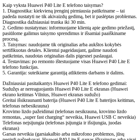
Kaip vyksta Huawei P40 Lite E telefono taisymas?
1. Diagnostika: kiekvieną įrenginį pirmiausia patikriname – tai
padeda nustatyti ne tik akivaizdų gedimą, bet ir paslėptas problemas.
Diagnostika dažniausiai trunka iki 30 min.
2. Gedimo nustatymas: informuojame klientą apie gedimo priežastį,
pasiūlome galimus taisymo sprendimus ir išsamiai paaiškiname
procesą.
3. Taisymas: naudojame tik originalias arba aukštos kokybės
sertifikuotas detales. Klientui pageidaujant, galime naudoti
patikrintas, naudotas originalias dalis pigesnei paslaugai.
4. Testavimas: po remonto ištestuojame visas Huawei P40 Lite E
telefono funkcijas.
5. Garantija: suteikiame garantiją atliktiems darbams ir dalims.
Dažniausiai pasitaikantys Huawei P40 Lite E telefono gedimai:
Sudužęs ar nereaguojantis Huawei P40 Lite E ekranas (Huawei
ekrano keitimas Vilnius, Huawei ekranas sudužo)
Greitai išsikraunanti baterija (Huawei P40 Lite E baterijos keitimas,
telefonas nebesikrauna)
Krovimo lizdo pažeidimai (telefonas nesikrauna, krovimo lizdo
remontas, „super fast charging“ neveikia, Huawei USB C neveikia)
Telefonas neįsijungia (telefonas įsijungia ir išsijungia, juodas
ekranas)
Garsas neveikia (garsiakalbio arba mikrofono problemos, jūsų
negirdi pašnekovai, Huawei P40 Lite E garsas iškraipytas arba visai