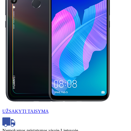
UŽSAKYTI TAISYMĄ
Nemokamas pristatymas visoje Lietuvoje