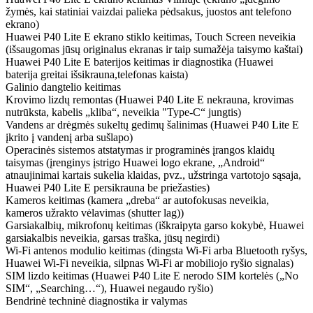
žymės, kai statiniai vaizdai palieka pėdsakus, juostos ant telefono
ekrano)
Huawei P40 Lite E ekrano stiklo keitimas, Touch Screen neveikia
(išsaugomas jūsų originalus ekranas ir taip sumažėja taisymo kaštai)
Huawei P40 Lite E baterijos keitimas ir diagnostika (Huawei
baterija greitai išsikrauna,telefonas kaista)
Galinio dangtelio keitimas
Krovimo lizdų remontas (Huawei P40 Lite E nekrauna, krovimas
nutrūksta, kabelis „kliba“, neveikia "Type-C“ jungtis)
Vandens ar drėgmės sukeltų gedimų šalinimas (Huawei P40 Lite E
įkrito į vandenį arba sušlapo)
Operacinės sistemos atstatymas ir programinės įrangos klaidų
taisymas (įrenginys įstrigo Huawei logo ekrane, „Android“
atnaujinimai kartais sukelia klaidas, pvz., užstringa vartotojo sąsaja,
Huawei P40 Lite E persikrauna be priežasties)
Kameros keitimas (kamera „dreba“ ar autofokusas neveikia,
kameros užrakto vėlavimas (shutter lag))
Garsiakalbių, mikrofonų keitimas (iškraipyta garso kokybė, Huawei
garsiakalbis neveikia, garsas traška, jūsų negirdi)
Wi-Fi antenos modulio keitimas (dingsta Wi-Fi arba Bluetooth ryšys,
Huawei Wi-Fi neveikia, silpnas Wi-Fi ar mobiliojo ryšio signalas)
SIM lizdo keitimas (Huawei P40 Lite E nerodo SIM kortelės („No
SIM“, „Searching…“), Huawei negaudo ryšio)
Bendrinė techninė diagnostika ir valymas