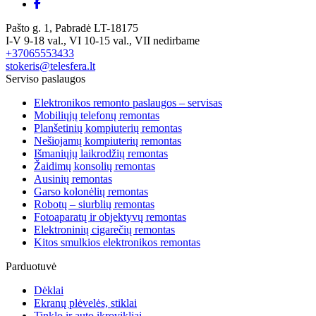
Pašto g. 1, Pabradė LT-18175
I-V 9-18 val., VI 10-15 val., VII nedirbame
+37065553433
stokeris@telesfera.lt
Serviso paslaugos
Elektronikos remonto paslaugos – servisas
Mobiliųjų telefonų remontas
Planšetinių kompiuterių remontas
Nešiojamų kompiuterių remontas
Išmaniųjų laikrodžių remontas
Žaidimų konsolių remontas
Ausinių remontas
Garso kolonėlių remontas
Robotų – siurblių remontas
Fotoaparatų ir objektyvų remontas
Elektroninių cigarečių remontas
Kitos smulkios elektronikos remontas
Parduotuvė
Dėklai
Ekranų plėvelės, stiklai
Tinklo ir auto įkrovikliai