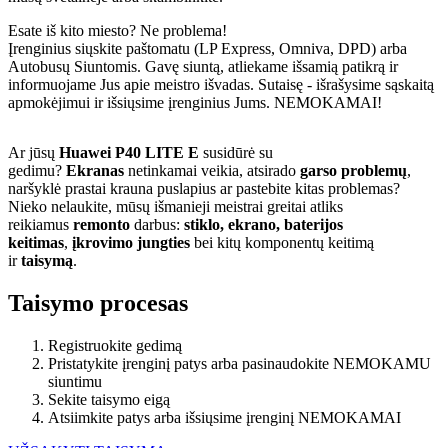
Esate iš kito miesto? Ne problema!
Įrenginius siųskite paštomatu (LP Express, Omniva, DPD) arba
Autobusų Siuntomis. Gavę siuntą, atliekame išsamią patikrą ir
informuojame Jus apie meistro išvadas. Sutaisę - išrašysime sąskaitą
apmokėjimui ir išsiųsime įrenginius Jums. NEMOKAMAI!
Ar jūsų
Huawei P40 LITE E
susidūrė su
gedimu?
Ekranas
netinkamai veikia, atsirado
garso problemų
,
naršyklė prastai krauna puslapius ar pastebite kitas problemas?
Nieko nelaukite, mūsų išmanieji meistrai greitai atliks
reikiamus
remonto
darbus:
stiklo, ekrano, baterijos
keitimas
,
įkrovimo jungties
bei kitų komponentų keitimą
ir
taisymą
.
Taisymo procesas
Registruokite gedimą
Pristatykite įrenginį patys arba pasinaudokite NEMOKAMU
siuntimu
Sekite taisymo eigą
Atsiimkite patys arba išsiųsime įrenginį NEMOKAMAI