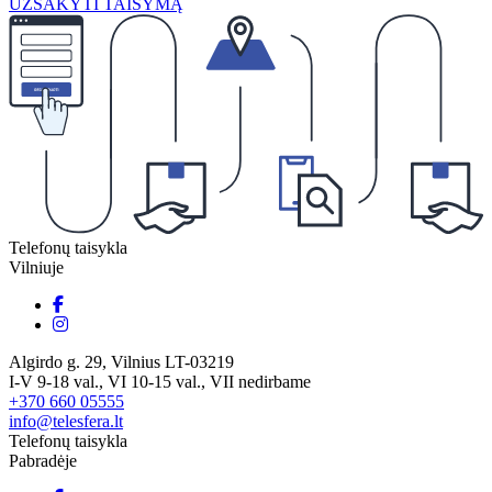
UŽSAKYTI TAISYMĄ
Telefonų taisykla
Vilniuje
Algirdo g. 29, Vilnius LT-03219
I-V 9-18 val., VI 10-15 val., VII nedirbame
+370 660 05555
info@telesfera.lt
Telefonų taisykla
Pabradėje