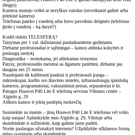
dingęs)
Kamera nustojo veikti ar neryškus vaizdas (neveikianti galinė arba
priekinė kamera)
Telefonas pateko į vandenį arba buvo paveiktas drėgmės (telefonas
įkrito į vandenį – ką daryti?)
Kodėl rinktis TELESFERĄ?
Taisymas per 1 val. dažniausiai pasitaikantiems gedimams
Dirbame profesionaliai ir sąžiningai – kainos atitinka kokybės ir
paslaugų santykį
Diagnostika – nemokama, jei atliekamas remontas
Patyrę, profesionalūs meistrai su ilgamete patirtimi, dirbame jau
daugiau nei 25 metus
Naudojami tik kalibruoti įrankiai ir profesionali įranga –
mikroskopai, karšto oro litavimo stotelės, infraraudonųjų spindulių
kameros, programatoriai, vakuuminiai presai, separatoriai ir kt.
Patogus Huawei P40 Lite E telefonų servisas Vilniaus centre –
Algirdo g. 29
Aiškios kainos ir jokių paslėptų mokesčių
Susisiekite su mumis – jūsų Huawei P40 Lite E telefonas vėl veiks
kaip naujas! Aplankykite mus Algirdo g. 29, Vilniuje arba
skambinkite ir sužinokite, kaip galime jums padėti.
Norite paslaugas užsisakyti internetu? Užpildykite užklausos formą
mūsų svetainėje arba skambinkite.