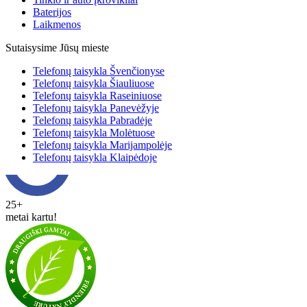
Baterijos
Laikmenos
Sutaisysime Jūsų mieste
Telefonų taisykla Švenčionyse
Telefonų taisykla Šiauliuose
Telefonų taisykla Raseiniuose
Telefonų taisykla Panevėžyje
Telefonų taisykla Pabradėje
Telefonų taisykla Molėtuose
Telefonų taisykla Marijampolėje
Telefonų taisykla Klaipėdoje
25+
metai kartu!