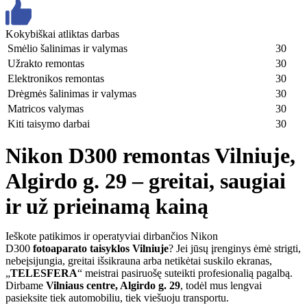
Kokybiškai atliktas darbas
Smėlio šalinimas ir valymas
30
Užrakto remontas
30
Elektronikos remontas
30
Drėgmės šalinimas ir valymas
30
Matricos valymas
30
Kiti taisymo darbai
30
Nikon D300 remontas Vilniuje,
Algirdo g. 29 – greitai, saugiai
ir už prieinamą kainą
Ieškote patikimos ir operatyviai dirbančios Nikon
D300
fotoaparato taisyklos Vilniuje
? Jei jūsų įrenginys ėmė strigti,
nebeįsijungia, greitai išsikrauna arba netikėtai suskilo ekranas,
„
TELESFERA
“ meistrai pasiruošę suteikti profesionalią pagalbą.
Dirbame
Vilniaus centre, Algirdo g. 29
, todėl mus lengvai
pasieksite tiek automobiliu, tiek viešuoju transportu.