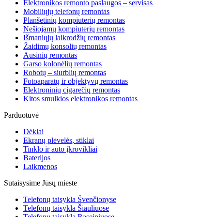
Elektronikos remonto paslaugos – servisas
Mobiliųjų telefonų remontas
Planšetinių kompiuterių remontas
Nešiojamų kompiuterių remontas
Išmaniųjų laikrodžių remontas
Žaidimų konsolių remontas
Ausinių remontas
Garso kolonėlių remontas
Robotų – siurblių remontas
Fotoaparatų ir objektyvų remontas
Elektroninių cigarečių remontas
Kitos smulkios elektronikos remontas
Parduotuvė
Dėklai
Ekranų plėvelės, stiklai
Tinklo ir auto įkrovikliai
Baterijos
Laikmenos
Sutaisysime Jūsų mieste
Telefonų taisykla Švenčionyse
Telefonų taisykla Šiauliuose
Telefonų taisykla Raseiniuose