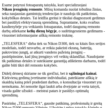
Esame patyrusi fotoaparatų taisykla, kuri specializuojasi
Nikon
įrenginių remonte
. Mūsų komanda nuolat tobulina žinias,
seka naujausias gamintojų tendencijas ir naudoja tik patikrintas,
kokybiškas detales. Tai leidžia greitai ir tiksliai diagnozuoti gedimus
bei pasiūlyti efektyviausią sprendimą. Suprantame, koks svarbus
kasdienybėje yra veikiantis fotoaparatas, todėl daugumą remonto
darbų atliekame
kelių dienų bėgyje
, o sudėtingesniems gedimams -
visuomet informuojame aiškią remonto trukmę.
„TELESFERA“ dirba tiek su Nikon D300, tiek su kitais šios serijos
modeliais, todėl nesvarbu, ar reikia pakeisti ekraną, bateriją,
pakrovimo jungtį, ar atkurti vandens pažeistą įrenginį –
pasirūpinsime, kad jūsų įrenginys vėl veiktų sklandžiai. Naudojame
tik patikimas detales ir suteikiame garantiją atliktiems darbams, todėl
galite būti tikri dėl remonto kokybės.
Didelį dėmesį skiriame ne tik greičiui, bet ir
sąžiningai kainai
.
Kiekvieną gedimą įvertiname individualiai, pateikiame aiškią ir
skaidrią kainą prieš pradedant darbus, o konsultacija visuomet yra
nemokama. Jei nenorite ilgai laukti arba dvejojate ar verta taisyti,
visada galite užsukti – meistrai patars ir pasiūlys optimalų
sprendimą.
Pasirinkę „TELESFERA“, gausite patikimą, profesionalų ir greitą
Nikon D300 remontą Vilniuje. Užsukite į mūsų taisyklą Algirdo g.