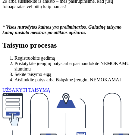
29 arba susisiekite iš anksto – mes pasirūpinsime, kad jūsų
fotoaparatas vėl būtų kaip naujas!
* Visos nurodytos kainos yra preliminarios. Galutinę taisymo
kainą nustato meistras po atliktos apžiūros.
Taisymo procesas
Registruokite gedimą
Pristatykite įrenginį patys arba pasinaudokite NEMOKAMU
siuntimu
Sekite taisymo eigą
Atsiimkite patys arba išsiųsime įrenginį NEMOKAMAI
UŽSAKYTI TAISYMĄ