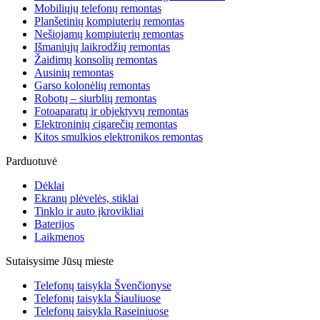
Mobiliųjų telefonų remontas
Planšetinių kompiuterių remontas
Nešiojamų kompiuterių remontas
Išmaniųjų laikrodžių remontas
Žaidimų konsolių remontas
Ausinių remontas
Garso kolonėlių remontas
Robotų – siurblių remontas
Fotoaparatų ir objektyvų remontas
Elektroninių cigarečių remontas
Kitos smulkios elektronikos remontas
Parduotuvė
Dėklai
Ekranų plėvelės, stiklai
Tinklo ir auto įkrovikliai
Baterijos
Laikmenos
Sutaisysime Jūsų mieste
Telefonų taisykla Švenčionyse
Telefonų taisykla Šiauliuose
Telefonų taisykla Raseiniuose