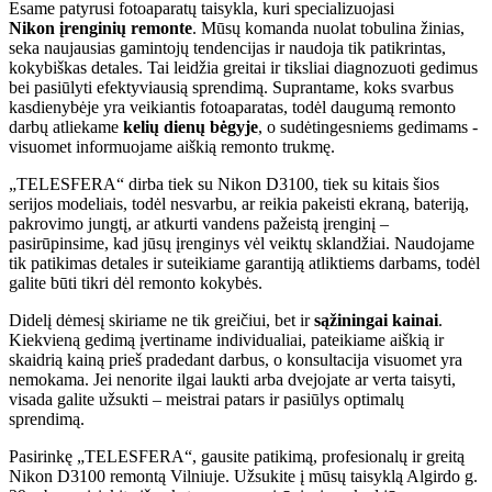
Esame patyrusi fotoaparatų taisykla, kuri specializuojasi
Nikon
įrenginių remonte
. Mūsų komanda nuolat tobulina žinias,
seka naujausias gamintojų tendencijas ir naudoja tik patikrintas,
kokybiškas detales. Tai leidžia greitai ir tiksliai diagnozuoti gedimus
bei pasiūlyti efektyviausią sprendimą. Suprantame, koks svarbus
kasdienybėje yra veikiantis fotoaparatas, todėl daugumą remonto
darbų atliekame
kelių dienų bėgyje
, o sudėtingesniems gedimams -
visuomet informuojame aiškią remonto trukmę.
„TELESFERA“ dirba tiek su Nikon D3100, tiek su kitais šios
serijos modeliais, todėl nesvarbu, ar reikia pakeisti ekraną, bateriją,
pakrovimo jungtį, ar atkurti vandens pažeistą įrenginį –
pasirūpinsime, kad jūsų įrenginys vėl veiktų sklandžiai. Naudojame
tik patikimas detales ir suteikiame garantiją atliktiems darbams, todėl
galite būti tikri dėl remonto kokybės.
Didelį dėmesį skiriame ne tik greičiui, bet ir
sąžiningai kainai
.
Kiekvieną gedimą įvertiname individualiai, pateikiame aiškią ir
skaidrią kainą prieš pradedant darbus, o konsultacija visuomet yra
nemokama. Jei nenorite ilgai laukti arba dvejojate ar verta taisyti,
visada galite užsukti – meistrai patars ir pasiūlys optimalų
sprendimą.
Pasirinkę „TELESFERA“, gausite patikimą, profesionalų ir greitą
Nikon D3100 remontą Vilniuje. Užsukite į mūsų taisyklą Algirdo g.