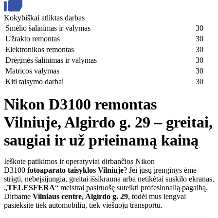
Kokybiškai atliktas darbas
Smėlio šalinimas ir valymas
30
Užrakto remontas
30
Elektronikos remontas
30
Drėgmės šalinimas ir valymas
30
Matricos valymas
30
Kiti taisymo darbai
30
Nikon D3100 remontas
Vilniuje, Algirdo g. 29 – greitai,
saugiai ir už prieinamą kainą
Ieškote patikimos ir operatyviai dirbančios Nikon
D3100
fotoaparato taisyklos Vilniuje
? Jei jūsų įrenginys ėmė
strigti, nebeįsijungia, greitai išsikrauna arba netikėtai suskilo ekranas,
„
TELESFERA
“ meistrai pasiruošę suteikti profesionalią pagalbą.
Dirbame
Vilniaus centre, Algirdo g. 29
, todėl mus lengvai
pasieksite tiek automobiliu, tiek viešuoju transportu.