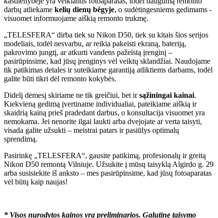
kasdienybėje yra veikiantis fotoaparatas, todėl daugumą remonto
darbų atliekame
kelių dienų bėgyje
, o sudėtingesniems gedimams -
visuomet informuojame aiškią remonto trukmę.
„TELESFERA“ dirba tiek su Nikon D50, tiek su kitais šios serijos
modeliais, todėl nesvarbu, ar reikia pakeisti ekraną, bateriją,
pakrovimo jungtį, ar atkurti vandens pažeistą įrenginį –
pasirūpinsime, kad jūsų įrenginys vėl veiktų sklandžiai. Naudojame
tik patikimas detales ir suteikiame garantiją atliktiems darbams, todėl
galite būti tikri dėl remonto kokybės.
Didelį dėmesį skiriame ne tik greičiui, bet ir
sąžiningai kainai
.
Kiekvieną gedimą įvertiname individualiai, pateikiame aiškią ir
skaidrią kainą prieš pradedant darbus, o konsultacija visuomet yra
nemokama. Jei nenorite ilgai laukti arba dvejojate ar verta taisyti,
visada galite užsukti – meistrai patars ir pasiūlys optimalų
sprendimą.
Pasirinkę „TELESFERA“, gausite patikimą, profesionalų ir greitą
Nikon D50 remontą Vilniuje. Užsukite į mūsų taisyklą Algirdo g. 29
arba susisiekite iš anksto – mes pasirūpinsime, kad jūsų fotoaparatas
vėl būtų kaip naujas!
* Visos nurodytos kainos yra preliminarios. Galutinę taisymo