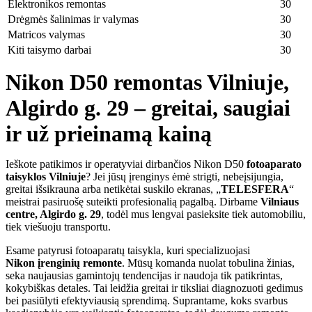
Elektronikos remontas
30
Drėgmės šalinimas ir valymas
30
Matricos valymas
30
Kiti taisymo darbai
30
Nikon D50 remontas Vilniuje,
Algirdo g. 29 – greitai, saugiai
ir už prieinamą kainą
Ieškote patikimos ir operatyviai dirbančios Nikon D50
fotoaparato
taisyklos Vilniuje
? Jei jūsų įrenginys ėmė strigti, nebeįsijungia,
greitai išsikrauna arba netikėtai suskilo ekranas, „
TELESFERA
“
meistrai pasiruošę suteikti profesionalią pagalbą. Dirbame
Vilniaus
centre, Algirdo g. 29
, todėl mus lengvai pasieksite tiek automobiliu,
tiek viešuoju transportu.
Esame patyrusi fotoaparatų taisykla, kuri specializuojasi
Nikon
įrenginių remonte
. Mūsų komanda nuolat tobulina žinias,
seka naujausias gamintojų tendencijas ir naudoja tik patikrintas,
kokybiškas detales. Tai leidžia greitai ir tiksliai diagnozuoti gedimus
bei pasiūlyti efektyviausią sprendimą. Suprantame, koks svarbus