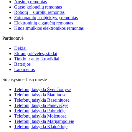
Ausinių remontas
Garso kolonėlių remontas
Robotų – siurblių remontas
Fotoaparatų ir objektyvų remontas
Elektroninių cigarečių remontas
Kitos smulkios elektronikos remontas
Parduotuvė
Dėklai
Ekranų plėvelės, stiklai
Tinklo ir auto įkrovikliai
Baterijos
Laikmenos
Sutaisysime Jūsų mieste
Telefonų taisykla Švenčionyse
Telefonų taisykla Šiauliuose
Telefonų taisykla Raseiniuose
Telefonų taisykla Panevėžyje
Telefonų taisykla Pabradėje
Telefonų taisykla Molėtuose
Telefonų taisykla Marijampolėje
Telefonų taisykla Klaipėdoje