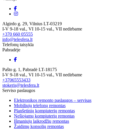
Algirdo g. 29, Vilnius LT-03219
I-V 9-18 val., VI 10-15 val., VII nedirbame
+370 660 05555
info@telesfera.lt
Telefonų taisykla
Pabradėje
Pašto g. 1, Pabradė LT-18175
I-V 9-18 val., VI 10-15 val., VII nedirbame
+37065553433
stokeris@telesfera.lt
Serviso paslaugos
Elektronikos remonto paslaugos – servisas
Mobiliųjų telefonų remontas
Planšetinių kompiuterių remontas
Nešiojamų kompiuterių remontas
Išmaniųjų laikrodžių remontas
Žaidimų konsolių remontas