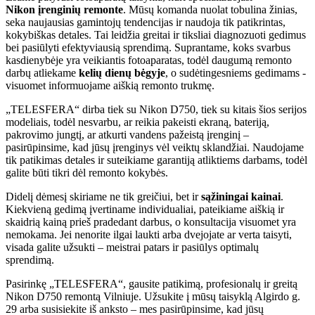
Nikon
įrenginių remonte
. Mūsų komanda nuolat tobulina žinias,
seka naujausias gamintojų tendencijas ir naudoja tik patikrintas,
kokybiškas detales. Tai leidžia greitai ir tiksliai diagnozuoti gedimus
bei pasiūlyti efektyviausią sprendimą. Suprantame, koks svarbus
kasdienybėje yra veikiantis fotoaparatas, todėl daugumą remonto
darbų atliekame
kelių dienų bėgyje
, o sudėtingesniems gedimams -
visuomet informuojame aiškią remonto trukmę.
„TELESFERA“ dirba tiek su Nikon D750, tiek su kitais šios serijos
modeliais, todėl nesvarbu, ar reikia pakeisti ekraną, bateriją,
pakrovimo jungtį, ar atkurti vandens pažeistą įrenginį –
pasirūpinsime, kad jūsų įrenginys vėl veiktų sklandžiai. Naudojame
tik patikimas detales ir suteikiame garantiją atliktiems darbams, todėl
galite būti tikri dėl remonto kokybės.
Didelį dėmesį skiriame ne tik greičiui, bet ir
sąžiningai kainai
.
Kiekvieną gedimą įvertiname individualiai, pateikiame aiškią ir
skaidrią kainą prieš pradedant darbus, o konsultacija visuomet yra
nemokama. Jei nenorite ilgai laukti arba dvejojate ar verta taisyti,
visada galite užsukti – meistrai patars ir pasiūlys optimalų
sprendimą.
Pasirinkę „TELESFERA“, gausite patikimą, profesionalų ir greitą
Nikon D750 remontą Vilniuje. Užsukite į mūsų taisyklą Algirdo g.
29 arba susisiekite iš anksto – mes pasirūpinsime, kad jūsų