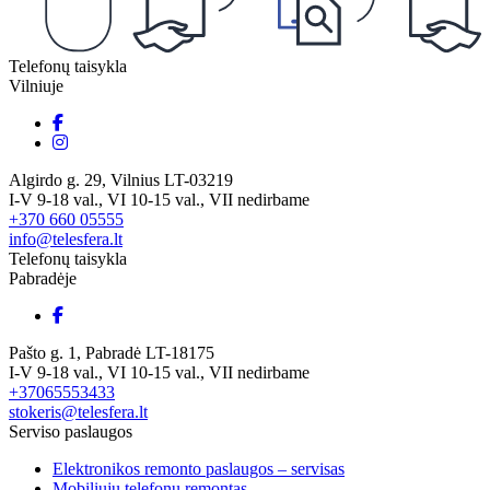
Telefonų taisykla
Vilniuje
Algirdo g. 29, Vilnius LT-03219
I-V 9-18 val., VI 10-15 val., VII nedirbame
+370 660 05555
info@telesfera.lt
Telefonų taisykla
Pabradėje
Pašto g. 1, Pabradė LT-18175
I-V 9-18 val., VI 10-15 val., VII nedirbame
+37065553433
stokeris@telesfera.lt
Serviso paslaugos
Elektronikos remonto paslaugos – servisas
Mobiliųjų telefonų remontas