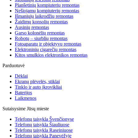
Planšetinių kompiuterių remontas
Nešiojamų kompiuterių remontas
Išmaniųjų laikrodžių remontas
Žaidimų konsolių remontas
Ausinių remontas
Garso kolonėlių remontas
Robotų – siurblių remontas
Fotoaparatų ir objektyvų remontas
Elektroninių cigarečių remontas
Kitos smulkios elektronikos remontas
Parduotuvė
Dėklai
Ekranų plėvelės, stiklai
Tinklo ir auto įkrovikliai
Baterijos
Laikmenos
Sutaisysime Jūsų mieste
Telefonų taisykla Švenčionyse
Telefonų taisykla Šiauliuose
Telefonų taisykla Raseiniuose
Telefonų taisykla Panevėžyje