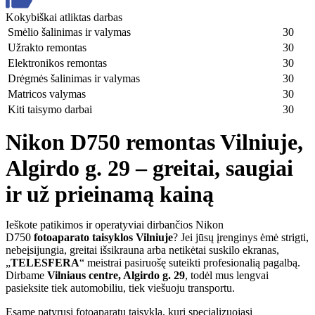
Kokybiškai atliktas darbas
Smėlio šalinimas ir valymas
30
Užrakto remontas
30
Elektronikos remontas
30
Drėgmės šalinimas ir valymas
30
Matricos valymas
30
Kiti taisymo darbai
30
Nikon D750 remontas Vilniuje,
Algirdo g. 29 – greitai, saugiai
ir už prieinamą kainą
Ieškote patikimos ir operatyviai dirbančios Nikon
D750
fotoaparato taisyklos Vilniuje
? Jei jūsų įrenginys ėmė strigti,
nebeįsijungia, greitai išsikrauna arba netikėtai suskilo ekranas,
„
TELESFERA
“ meistrai pasiruošę suteikti profesionalią pagalbą.
Dirbame
Vilniaus centre, Algirdo g. 29
, todėl mus lengvai
pasieksite tiek automobiliu, tiek viešuoju transportu.
Esame patyrusi fotoaparatų taisykla, kuri specializuojasi