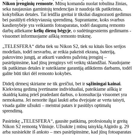
Nikon
įrenginių remonte
. Mūsų komanda nuolat tobulina žinias,
seka naujausias gamintojų tendencijas ir naudoja tik patikrintas,
kokybiškas detales. Tai leidžia greitai ir tiksliai diagnozuoti gedimus
bei pasiūlyti efektyviausią sprendimą. Suprantame, koks svarbus
kasdienybėje yra veikiantis fotoaparatas, todėl daugumą remonto
darbų atliekame
kelių dienų bėgyje
, o sudėtingesniems gedimams -
visuomet informuojame aiškią remonto trukmę.
„TELESFERA“ dirba tiek su Nikon S2, tiek su kitais šios serijos
modeliais, todėl nesvarbu, ar reikia pakeisti ekraną, bateriją,
pakrovimo jungtį, ar atkurti vandens pažeistą įrenginį –
pasirūpinsime, kad jūsų įrenginys vėl veiktų sklandžiai. Naudojame
tik patikimas detales ir suteikiame garantiją atliktiems darbams, todėl
galite būti tikri dėl remonto kokybės.
Didelį dėmesį skiriame ne tik greičiui, bet ir
sąžiningai kainai
.
Kiekvieną gedimą įvertiname individualiai, pateikiame aiškią ir
skaidrią kainą prieš pradedant darbus, o konsultacija visuomet yra
nemokama. Jei nenorite ilgai laukti arba dvejojate ar verta taisyti,
visada galite užsukti – meistrai patars ir pasiūlys optimalų
sprendimą.
Pasirinkę „TELESFERA“, gausite patikimą, profesionalų ir greitą
Nikon S2 remontą Vilniuje. Užsukite į mūsų taisyklą Algirdo g. 29
arba susisiekite iš anksto – mes pasirūpinsime, kad jūsų fotoaparatas