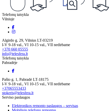
Telefonų taisykla
Vilniuje
Algirdo g. 29, Vilnius LT-03219
I-V 9-18 val., VI 10-15 val., VII nedirbame
+370 660 05555
info@telesfera.lt
Telefonų taisykla
Pabradėje
Pašto g. 1, Pabradė LT-18175
I-V 9-18 val., VI 10-15 val., VII nedirbame
+37065553433
stokeris@telesfera.lt
Serviso paslaugos
Elektronikos remonto paslaugos – servisas
Mobiliųjų telefonų remontas