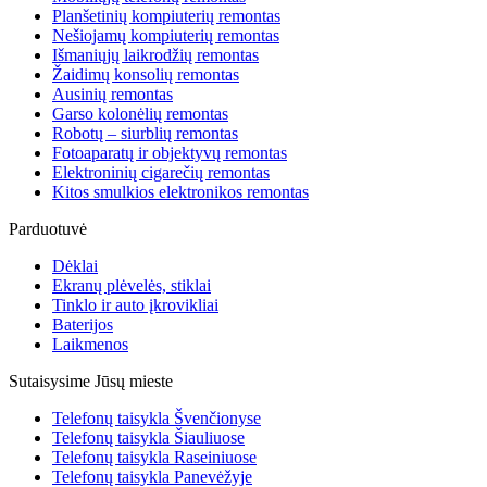
Planšetinių kompiuterių remontas
Nešiojamų kompiuterių remontas
Išmaniųjų laikrodžių remontas
Žaidimų konsolių remontas
Ausinių remontas
Garso kolonėlių remontas
Robotų – siurblių remontas
Fotoaparatų ir objektyvų remontas
Elektroninių cigarečių remontas
Kitos smulkios elektronikos remontas
Parduotuvė
Dėklai
Ekranų plėvelės, stiklai
Tinklo ir auto įkrovikliai
Baterijos
Laikmenos
Sutaisysime Jūsų mieste
Telefonų taisykla Švenčionyse
Telefonų taisykla Šiauliuose
Telefonų taisykla Raseiniuose
Telefonų taisykla Panevėžyje