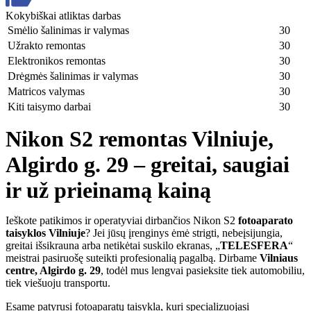
Kokybiškai atliktas darbas
Smėlio šalinimas ir valymas
30
Užrakto remontas
30
Elektronikos remontas
30
Drėgmės šalinimas ir valymas
30
Matricos valymas
30
Kiti taisymo darbai
30
Nikon S2 remontas Vilniuje,
Algirdo g. 29 – greitai, saugiai
ir už prieinamą kainą
Ieškote patikimos ir operatyviai dirbančios Nikon S2
fotoaparato
taisyklos Vilniuje
? Jei jūsų įrenginys ėmė strigti, nebeįsijungia,
greitai išsikrauna arba netikėtai suskilo ekranas, „
TELESFERA
“
meistrai pasiruošę suteikti profesionalią pagalbą. Dirbame
Vilniaus
centre, Algirdo g. 29
, todėl mus lengvai pasieksite tiek automobiliu,
tiek viešuoju transportu.
Esame patyrusi fotoaparatų taisykla, kuri specializuojasi