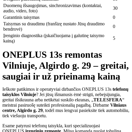
Duomenų išsaugojimas, sinchronizavimas (kontaktai,
30
audio, video, foto)
Garantinis taisymas
0
Taisymas su draudimu (franšizę nustato Jūsų draudimo
0
bendrovė)
Įrenginio diagnostika (įskaičiuojama į galutinę taisymo
5
kainą)
ONEPLUS 13s remontas
Vilniuje, Algirdo g. 29 – greitai,
saugiai ir už prieinamą kainą
Ieškote patikimos ir operatyviai dirbančios ONEPLUS 13s
telefonų
taisyklos Vilniuje
? Jei jūsų išmanusis ėmė strigti, nebeįsijungia,
greitai išsikrauna arba netikėtai suskilo ekranas, „
TELESFERA
“
meistrai pasiruošę suteikti profesionalią pagalbą. Dirbame
Vilniaus
centre, Algirdo g. 29
, todėl mus lengvai pasieksite tiek automobiliu,
tiek viešuoju transportu.
Esame patyrusi telefonų taisykla, kuri specializuojasi
ONEPLUS
įrenginių remonte
. Mūsų komanda nuolat tobulina