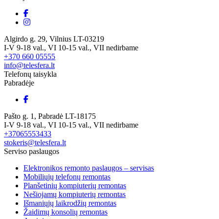
Algirdo g. 29, Vilnius LT-03219
I-V 9-18 val., VI 10-15 val., VII nedirbame
+370 660 05555
info@telesfera.lt
Telefonų taisykla
Pabradėje
Pašto g. 1, Pabradė LT-18175
I-V 9-18 val., VI 10-15 val., VII nedirbame
+37065553433
stokeris@telesfera.lt
Serviso paslaugos
Elektronikos remonto paslaugos – servisas
Mobiliųjų telefonų remontas
Planšetinių kompiuterių remontas
Nešiojamų kompiuterių remontas
Išmaniųjų laikrodžių remontas
Žaidimų konsolių remontas