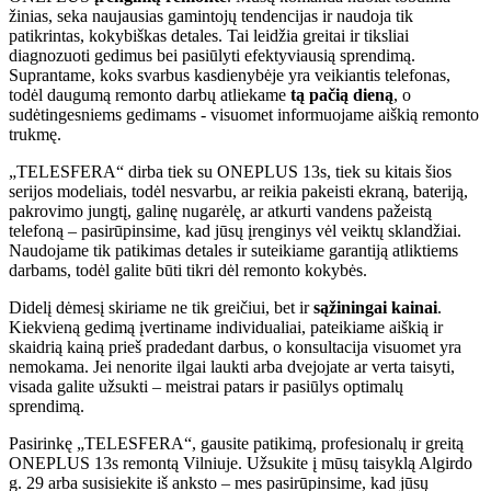
žinias, seka naujausias gamintojų tendencijas ir naudoja tik
patikrintas, kokybiškas detales. Tai leidžia greitai ir tiksliai
diagnozuoti gedimus bei pasiūlyti efektyviausią sprendimą.
Suprantame, koks svarbus kasdienybėje yra veikiantis telefonas,
todėl daugumą remonto darbų atliekame
tą pačią dieną
, o
sudėtingesniems gedimams - visuomet informuojame aiškią remonto
trukmę.
„TELESFERA“ dirba tiek su ONEPLUS 13s, tiek su kitais šios
serijos modeliais, todėl nesvarbu, ar reikia pakeisti ekraną, bateriją,
pakrovimo jungtį, galinę nugarėlę, ar atkurti vandens pažeistą
telefoną – pasirūpinsime, kad jūsų įrenginys vėl veiktų sklandžiai.
Naudojame tik patikimas detales ir suteikiame garantiją atliktiems
darbams, todėl galite būti tikri dėl remonto kokybės.
Didelį dėmesį skiriame ne tik greičiui, bet ir
sąžiningai kainai
.
Kiekvieną gedimą įvertiname individualiai, pateikiame aiškią ir
skaidrią kainą prieš pradedant darbus, o konsultacija visuomet yra
nemokama. Jei nenorite ilgai laukti arba dvejojate ar verta taisyti,
visada galite užsukti – meistrai patars ir pasiūlys optimalų
sprendimą.
Pasirinkę „TELESFERA“, gausite patikimą, profesionalų ir greitą
ONEPLUS 13s remontą Vilniuje. Užsukite į mūsų taisyklą Algirdo
g. 29 arba susisiekite iš anksto – mes pasirūpinsime, kad jūsų