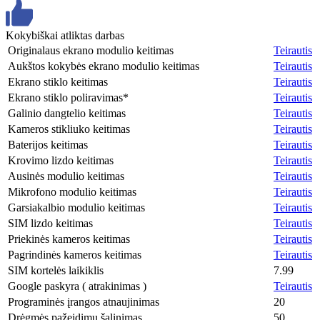
Kokybiškai atliktas darbas
Originalaus ekrano modulio keitimas
Teirautis
Aukštos kokybės ekrano modulio keitimas
Teirautis
Ekrano stiklo keitimas
Teirautis
Ekrano stiklo poliravimas*
Teirautis
Galinio dangtelio keitimas
Teirautis
Kameros stikliuko keitimas
Teirautis
Baterijos keitimas
Teirautis
Krovimo lizdo keitimas
Teirautis
Ausinės modulio keitimas
Teirautis
Mikrofono modulio keitimas
Teirautis
Garsiakalbio modulio keitimas
Teirautis
SIM lizdo keitimas
Teirautis
Priekinės kameros keitimas
Teirautis
Pagrindinės kameros keitimas
Teirautis
SIM kortelės laikiklis
7.99
Google paskyra ( atrakinimas )
Teirautis
Programinės įrangos atnaujinimas
20
Drėgmės pažeidimų šalinimas
50