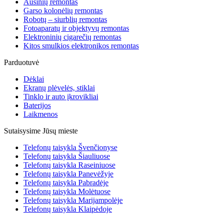
Ausinių remontas
Garso kolonėlių remontas
Robotų – siurblių remontas
Fotoaparatų ir objektyvų remontas
Elektroninių cigarečių remontas
Kitos smulkios elektronikos remontas
Parduotuvė
Dėklai
Ekranų plėvelės, stiklai
Tinklo ir auto įkrovikliai
Baterijos
Laikmenos
Sutaisysime Jūsų mieste
Telefonų taisykla Švenčionyse
Telefonų taisykla Šiauliuose
Telefonų taisykla Raseiniuose
Telefonų taisykla Panevėžyje
Telefonų taisykla Pabradėje
Telefonų taisykla Molėtuose
Telefonų taisykla Marijampolėje
Telefonų taisykla Klaipėdoje