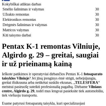
Kokybiškai atliktas darbas
Smėlio šalinimas ir valymas
30
Užrakto remontas
30
Elektronikos remontas
30
Drėgmės šalinimas ir valymas
30
Matricos valymas
30
Kiti taisymo darbai
30
Pentax K-1 remontas Vilniuje,
Algirdo g. 29 – greitai, saugiai
ir už prieinamą kainą
Ieškote patikimos ir operatyviai dirbančios Pentax K-1
fotoaparato
taisyklos Vilniuje
? Jei jūsų įrenginys ėmė strigti, nebeįsijungia,
greitai išsikrauna arba netikėtai suskilo ekranas, „
TELESFERA
“
meistrai pasiruošę suteikti profesionalią pagalbą. Dirbame
Vilniaus
centre, Algirdo g. 29
, todėl mus lengvai pasieksite tiek automobiliu,
tiek viešuoju transportu.
Esame patyrusi fotoaparatų taisykla, kuri specializuojasi