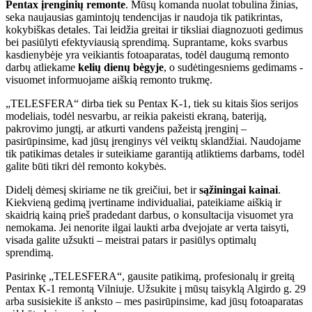
Pentax
įrenginių remonte
. Mūsų komanda nuolat tobulina žinias,
seka naujausias gamintojų tendencijas ir naudoja tik patikrintas,
kokybiškas detales. Tai leidžia greitai ir tiksliai diagnozuoti gedimus
bei pasiūlyti efektyviausią sprendimą. Suprantame, koks svarbus
kasdienybėje yra veikiantis fotoaparatas, todėl daugumą remonto
darbų atliekame
kelių dienų bėgyje
, o sudėtingesniems gedimams -
visuomet informuojame aiškią remonto trukmę.
„TELESFERA“ dirba tiek su Pentax K-1, tiek su kitais šios serijos
modeliais, todėl nesvarbu, ar reikia pakeisti ekraną, bateriją,
pakrovimo jungtį, ar atkurti vandens pažeistą įrenginį –
pasirūpinsime, kad jūsų įrenginys vėl veiktų sklandžiai. Naudojame
tik patikimas detales ir suteikiame garantiją atliktiems darbams, todėl
galite būti tikri dėl remonto kokybės.
Didelį dėmesį skiriame ne tik greičiui, bet ir
sąžiningai kainai
.
Kiekvieną gedimą įvertiname individualiai, pateikiame aiškią ir
skaidrią kainą prieš pradedant darbus, o konsultacija visuomet yra
nemokama. Jei nenorite ilgai laukti arba dvejojate ar verta taisyti,
visada galite užsukti – meistrai patars ir pasiūlys optimalų
sprendimą.
Pasirinkę „TELESFERA“, gausite patikimą, profesionalų ir greitą
Pentax K-1 remontą Vilniuje. Užsukite į mūsų taisyklą Algirdo g. 29
arba susisiekite iš anksto – mes pasirūpinsime, kad jūsų fotoaparatas