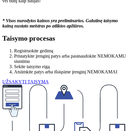
vėl būtų kaip naujas!
* Visos nurodytos kainos yra preliminarios. Galutinę taisymo
kainą nustato meistras po atliktos apžiūros.
Taisymo procesas
Registruokite gedimą
Pristatykite įrenginį patys arba pasinaudokite NEMOKAMU
siuntimu
Sekite taisymo eigą
Atsiimkite patys arba išsiųsime įrenginį NEMOKAMAI
UŽSAKYTI TAISYMĄ