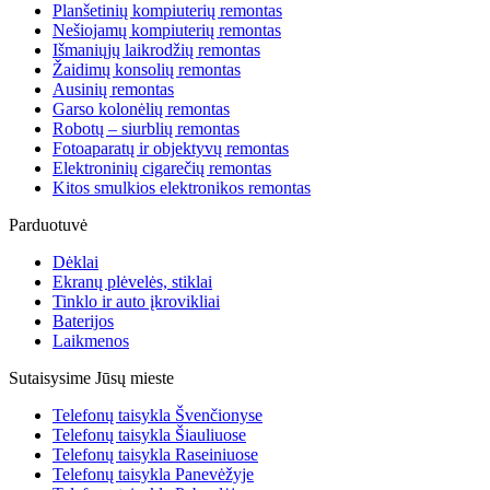
Planšetinių kompiuterių remontas
Nešiojamų kompiuterių remontas
Išmaniųjų laikrodžių remontas
Žaidimų konsolių remontas
Ausinių remontas
Garso kolonėlių remontas
Robotų – siurblių remontas
Fotoaparatų ir objektyvų remontas
Elektroninių cigarečių remontas
Kitos smulkios elektronikos remontas
Parduotuvė
Dėklai
Ekranų plėvelės, stiklai
Tinklo ir auto įkrovikliai
Baterijos
Laikmenos
Sutaisysime Jūsų mieste
Telefonų taisykla Švenčionyse
Telefonų taisykla Šiauliuose
Telefonų taisykla Raseiniuose
Telefonų taisykla Panevėžyje