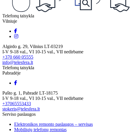
Telefonų taisykla
Vilniuje
Algirdo g. 29, Vilnius LT-03219
I-V 9-18 val., VI 10-15 val., VII nedirbame
+370 660 05555
info@telesfera.lt
Telefonų taisykla
Pabradėje
Pašto g. 1, Pabradė LT-18175
I-V 9-18 val., VI 10-15 val., VII nedirbame
+37065553433
stokeris@telesfera.lt
Serviso paslaugos
Elektronikos remonto paslaugos – servisas
Mobiliųjų telefonų remontas