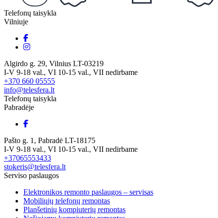
Telefonų taisykla
Vilniuje
Algirdo g. 29, Vilnius LT-03219
I-V 9-18 val., VI 10-15 val., VII nedirbame
+370 660 05555
info@telesfera.lt
Telefonų taisykla
Pabradėje
Pašto g. 1, Pabradė LT-18175
I-V 9-18 val., VI 10-15 val., VII nedirbame
+37065553433
stokeris@telesfera.lt
Serviso paslaugos
Elektronikos remonto paslaugos – servisas
Mobiliųjų telefonų remontas
Planšetinių kompiuterių remontas