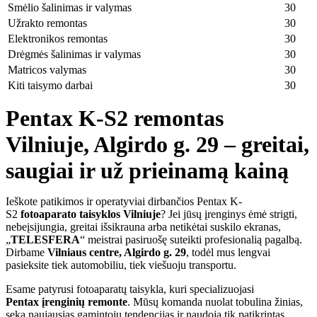
Smėlio šalinimas ir valymas
30
Užrakto remontas
30
Elektronikos remontas
30
Drėgmės šalinimas ir valymas
30
Matricos valymas
30
Kiti taisymo darbai
30
Pentax K-S2 remontas
Vilniuje, Algirdo g. 29 – greitai,
saugiai ir už prieinamą kainą
Ieškote patikimos ir operatyviai dirbančios Pentax K-
S2
fotoaparato taisyklos Vilniuje
? Jei jūsų įrenginys ėmė strigti,
nebeįsijungia, greitai išsikrauna arba netikėtai suskilo ekranas,
„
TELESFERA
“ meistrai pasiruošę suteikti profesionalią pagalbą.
Dirbame
Vilniaus centre, Algirdo g. 29
, todėl mus lengvai
pasieksite tiek automobiliu, tiek viešuoju transportu.
Esame patyrusi fotoaparatų taisykla, kuri specializuojasi
Pentax
įrenginių remonte
. Mūsų komanda nuolat tobulina žinias,
seka naujausias gamintojų tendencijas ir naudoja tik patikrintas,