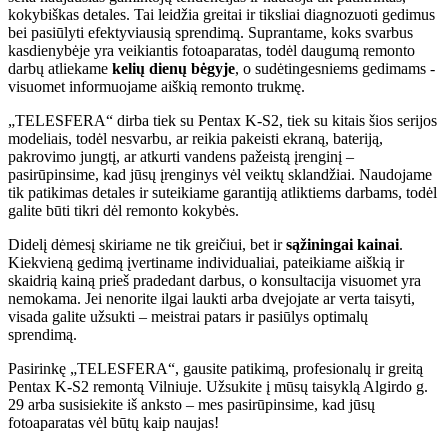
kokybiškas detales. Tai leidžia greitai ir tiksliai diagnozuoti gedimus
bei pasiūlyti efektyviausią sprendimą. Suprantame, koks svarbus
kasdienybėje yra veikiantis fotoaparatas, todėl daugumą remonto
darbų atliekame
kelių dienų bėgyje
, o sudėtingesniems gedimams -
visuomet informuojame aiškią remonto trukmę.
„TELESFERA“ dirba tiek su Pentax K-S2, tiek su kitais šios serijos
modeliais, todėl nesvarbu, ar reikia pakeisti ekraną, bateriją,
pakrovimo jungtį, ar atkurti vandens pažeistą įrenginį –
pasirūpinsime, kad jūsų įrenginys vėl veiktų sklandžiai. Naudojame
tik patikimas detales ir suteikiame garantiją atliktiems darbams, todėl
galite būti tikri dėl remonto kokybės.
Didelį dėmesį skiriame ne tik greičiui, bet ir
sąžiningai kainai
.
Kiekvieną gedimą įvertiname individualiai, pateikiame aiškią ir
skaidrią kainą prieš pradedant darbus, o konsultacija visuomet yra
nemokama. Jei nenorite ilgai laukti arba dvejojate ar verta taisyti,
visada galite užsukti – meistrai patars ir pasiūlys optimalų
sprendimą.
Pasirinkę „TELESFERA“, gausite patikimą, profesionalų ir greitą
Pentax K-S2 remontą Vilniuje. Užsukite į mūsų taisyklą Algirdo g.
29 arba susisiekite iš anksto – mes pasirūpinsime, kad jūsų
fotoaparatas vėl būtų kaip naujas!