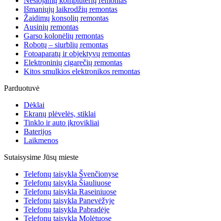
Nešiojamų kompiuterių remontas
Išmaniųjų laikrodžių remontas
Žaidimų konsolių remontas
Ausinių remontas
Garso kolonėlių remontas
Robotų – siurblių remontas
Fotoaparatų ir objektyvų remontas
Elektroninių cigarečių remontas
Kitos smulkios elektronikos remontas
Parduotuvė
Dėklai
Ekranų plėvelės, stiklai
Tinklo ir auto įkrovikliai
Baterijos
Laikmenos
Sutaisysime Jūsų mieste
Telefonų taisykla Švenčionyse
Telefonų taisykla Šiauliuose
Telefonų taisykla Raseiniuose
Telefonų taisykla Panevėžyje
Telefonų taisykla Pabradėje
Telefonų taisykla Molėtuose