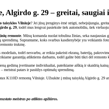
Algirdo g. 29 – greitai, saugiai
o taisyklos Vilniuje
? Jei jūsų įrenginys ėmė strigti, nebeįsijungia, greit
girdo g. 29
, todėl mus lengvai pasieksite tiek automobiliu, tiek viešuoju
ginių remonte
. Mūsų komanda nuolat tobulina žinias, seka naujausias ga
iausią sprendimą. Suprantame, koks svarbus kasdienybėje yra veikiantis 
 remonto trukmę.
deliais, todėl nesvarbu, ar reikia pakeisti ekraną, bateriją, pakrovimo 
eikiame garantiją atliktiems darbams, todėl galite būti tikri dėl remonto
ieną gedimą įvertiname individualiai, pateikiame aiškią ir skaidrią kai
ti – meistrai patars ir pasiūlys optimalų sprendimą.
ax K110D remontą Vilniuje. Užsukite į mūsų taisyklą Algirdo g. 29 arba
ustato meistras po atliktos apžiūros.