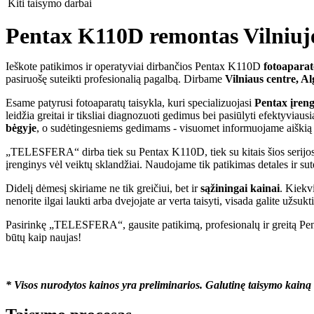
Kiti taisymo darbai
Pentax K110D remontas Vilniuje, 
Ieškote patikimos ir operatyviai dirbančios Pentax K110D
fotoaparat
pasiruošę suteikti profesionalią pagalbą. Dirbame
Vilniaus centre, Al
Esame patyrusi fotoaparatų taisykla, kuri specializuojasi
Pentax
įren
leidžia greitai ir tiksliai diagnozuoti gedimus bei pasiūlyti efektyv
bėgyje
, o sudėtingesniems gedimams - visuomet informuojame aiškią
„TELESFERA“ dirba tiek su Pentax K110D, tiek su kitais šios serijos mo
įrenginys vėl veiktų sklandžiai. Naudojame tik patikimas detales ir sut
Didelį dėmesį skiriame ne tik greičiui, bet ir
sąžiningai kainai
. Kiekv
nenorite ilgai laukti arba dvejojate ar verta taisyti, visada galite užsuk
Pasirinkę „TELESFERA“, gausite patikimą, profesionalų ir greitą Pent
būtų kaip naujas!
* Visos nurodytos kainos yra preliminarios. Galutinę taisymo kainą n