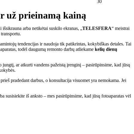
30
 ir už prieinamą kainą
ai išsikrauna arba netikėtai suskilo ekranas, „
TELESFERA
“ meistrai
 transportu.
mintojų tendencijas ir naudoja tik patikrintas, kokybiškas detales. Tai
fotoaparatas, todėl daugumą remonto darbų atliekame
kelių dienų
jungtį, ar atkurti vandens pažeistą įrenginį – pasirūpinsime, kad jūsų
 kokybės.
ną prieš pradedant darbus, o konsultacija visuomet yra nemokama. Jei
 susisiekite iš anksto – mes pasirūpinsime, kad jūsų fotoaparatas vėl