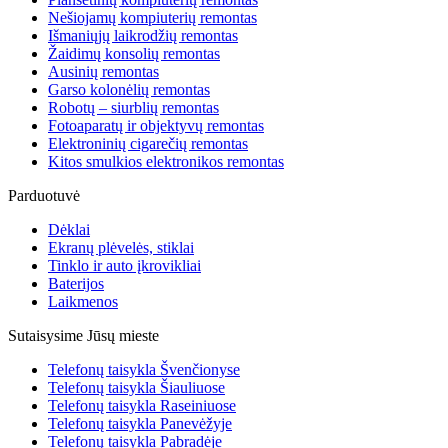
Nešiojamų kompiuterių remontas
Išmaniųjų laikrodžių remontas
Žaidimų konsolių remontas
Ausinių remontas
Garso kolonėlių remontas
Robotų – siurblių remontas
Fotoaparatų ir objektyvų remontas
Elektroninių cigarečių remontas
Kitos smulkios elektronikos remontas
Parduotuvė
Dėklai
Ekranų plėvelės, stiklai
Tinklo ir auto įkrovikliai
Baterijos
Laikmenos
Sutaisysime Jūsų mieste
Telefonų taisykla Švenčionyse
Telefonų taisykla Šiauliuose
Telefonų taisykla Raseiniuose
Telefonų taisykla Panevėžyje
Telefonų taisykla Pabradėje