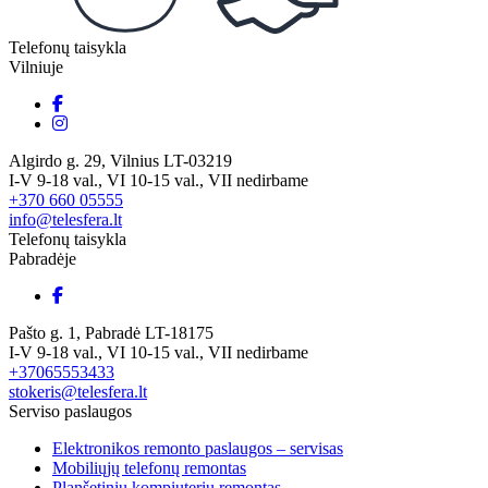
Telefonų taisykla
Vilniuje
Algirdo g. 29, Vilnius LT-03219
I-V 9-18 val., VI 10-15 val., VII nedirbame
+370 660 05555
info@telesfera.lt
Telefonų taisykla
Pabradėje
Pašto g. 1, Pabradė LT-18175
I-V 9-18 val., VI 10-15 val., VII nedirbame
+37065553433
stokeris@telesfera.lt
Serviso paslaugos
Elektronikos remonto paslaugos – servisas
Mobiliųjų telefonų remontas
Planšetinių kompiuterių remontas