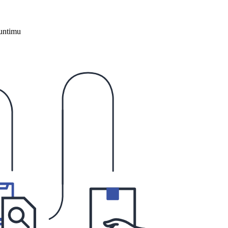
untimu