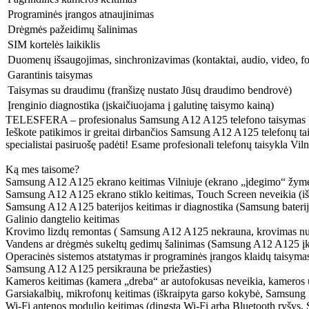
Programinės įrangos atnaujinimas
Drėgmės pažeidimų šalinimas
SIM kortelės laikiklis
Duomenų išsaugojimas, sinchronizavimas (kontaktai, audio, video, fo
Garantinis taisymas
Taisymas su draudimu (franšizę nustato Jūsų draudimo bendrovė)
Įrenginio diagnostika (įskaičiuojama į galutinę taisymo kainą)
TELESFERA – profesionalus Samsung A12 A125 telefono taisymas Vilni
Ieškote patikimos ir greitai dirbančios Samsung A12 A125 telefonų tai
specialistai pasiruošę padėti! Esame profesionali telefonų taisykla Vi
Ką mes taisome?
Samsung A12 A125 ekrano keitimas Vilniuje (ekrano „įdegimo“ žymės, k
Samsung A12 A125 ekrano stiklo keitimas, Touch Screen neveikia (išs
Samsung A12 A125 baterijos keitimas ir diagnostika (Samsung baterija 
Galinio dangtelio keitimas
Krovimo lizdų remontas ( Samsung A12 A125 nekrauna, krovimas nutrū
Vandens ar drėgmės sukeltų gedimų šalinimas (Samsung A12 A125 įkri
Operacinės sistemos atstatymas ir programinės įrangos klaidų taisymas
Samsung A12 A125 persikrauna be priežasties)
Kameros keitimas (kamera „dreba“ ar autofokusas neveikia, kameros u
Garsiakalbių, mikrofonų keitimas (iškraipyta garso kokybė, Samsung ga
Wi-Fi antenos modulio keitimas (dingsta Wi-Fi arba Bluetooth ryšys, 