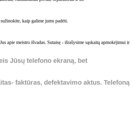
sužinokite, kaip galime jums padėti.
s apie meistro išvadas. Sutaisę - išrašysime sąskaitą apmokėjimui ir
keis Jūsų telefono
ekraną
, bet
tas- faktūras, defektavimo aktus. Telefoną