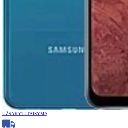
UŽSAKYTI TAISYMĄ