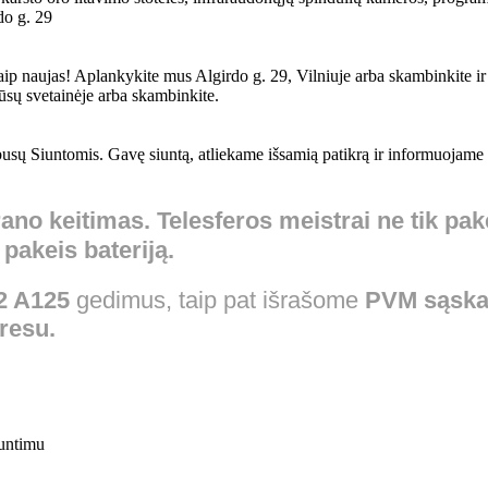
do g. 29
p naujas! Aplankykite mus Algirdo g. 29, Vilniuje arba skambinkite ir 
ūsų svetainėje arba skambinkite.
ų Siuntomis. Gavę siuntą, atliekame išsamią patikrą ir informuojame Ju
ano keitimas.
Telesferos meistrai ne tik pa
, pakeis
bateriją.
2 A125
gedimus, taip pat išrašome
PVM sąskai
dresu.
untimu