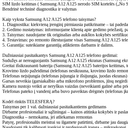
SIM lizdo keitimas ( Samsung A12 A125 nerodo SIM kortelės („No 
Bendrinė techninė diagnostika ir valymas
Kaip vyksta Samsung A12 A125 telefono taisymas?
1. Diagnostika: kiekvieną įrenginį pirmiausia patikriname – tai padeda
2. Gedimo nustatymas: informuojame klientą apie gedimo priežastį, p
3. Taisymas: naudojame tik originalias arba aukštos kokybės sertifikuot
4. Testavimas: po remonto ištestuojame visas Samsung A12 A125 tele
5. Garantija: suteikiame garantiją atliktiems darbams ir dalims.
Dažniausiai pasitaikantys Samsung A12 A125 telefono gedimai:
Sudužęs ar nereaguojantis Samsung A12 A125 ekranas (Samsung ekra
Greitai išsikraunanti baterija (Samsung A12 A125 baterijos keitimas, 
Krovimo lizdo pažeidimai (telefonas nesikrauna, krovimo lizdo remo
Telefonas neįsijungia (telefonas įsijungia ir išsijungia, juodas ekranas)
Garsas neveikia (garsiakalbio arba mikrofono problemos, jūsų negird
Kamera nustojo veikti ar neryškus vaizdas (neveikianti galinė arba pr
Telefonas pateko į vandenį arba buvo paveiktas drėgmės (telefonas įkri
Kodėl rinktis TELESFERĄ?
Taisymas per 1 val. dažniausiai pasitaikantiems gedimams
Dirbame profesionaliai ir sąžiningai – kainos atitinka kokybės ir pasl
Diagnostika – nemokama, jei atliekamas remontas
Patyrę, profesionalūs meistrai su ilgamete patirtimi, dirbame jau daug
Naudojami tik kalibruoti įrankiai ir profesionali įranga – mikroskopai,