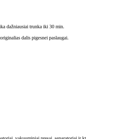
ika dažniausiai trunka iki 30 min.
riginalias dalis pigesnei paslaugai.
oriai, vakuuminiai presai, separatoriai ir kt.