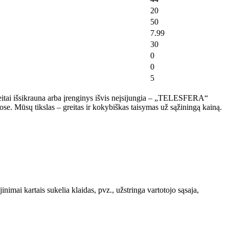
20
50
7.99
30
0
0
5
greitai išsikrauna arba įrenginys išvis neįsijungia – „TELESFERA“
ose. Mūsų tikslas – greitas ir kokybiškas taisymas už sąžiningą kainą.
mai kartais sukelia klaidas, pvz., užstringa vartotojo sąsaja,