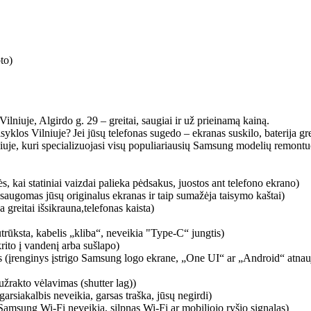
to)
uje, Algirdo g. 29 – greitai, saugiai ir už prieinamą kainą.
syklos Vilniuje? Jei jūsų telefonas sugedo – ekranas suskilo, baterija 
lniuje, kuri specializuojasi visų populiariausių Samsung modelių remontu
ai statiniai vaizdai palieka pėdsakus, juostos ant telefono ekrano)
augomas jūsų originalus ekranas ir taip sumažėja taisymo kaštai)
greitai išsikrauna,telefonas kaista)
ksta, kabelis „kliba“, neveikia "Type-C“ jungtis)
to į vandenį arba sušlapo)
 (įrenginys įstrigo Samsung logo ekrane, „One UI“ ar „Android“ atnaujini
žrakto vėlavimas (shutter lag))
rsiakalbis neveikia, garsas traška, jūsų negirdi)
Samsung Wi-Fi neveikia, silpnas Wi-Fi ar mobiliojo ryšio signalas)