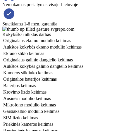
Nemokamas pristatymas visoje Lietuvoje
Suteikiama 1-6 mėn. garantija
Kokybiškai atliktas darbas
Originalaus ekrano modulio keitimas
Aukštos kokybės ekrano modulio keitimas
Ekrano stiklo keitimas
Originalaus galinio dangtelio keitimas
Aukštos kokybės galinio dangtelio keitimas
Kameros stikliuko keitimas
Originalios baterijos keitimas
Baterijos keitimas
Krovimo lizdo keitimas
Ausinės modulio keitimas
Mikrofono modulio keitimas
Garsiakalbio modulio keitimas
SIM lizdo keitimas
Priekinės kameros keitimas
Pagrindinės kameros keitimas