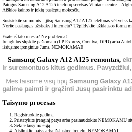
Patogus Samsung A12 A125 telefonų servisas Vilniaus centre – Algir
Aiškios kainos ir jokių paslėptų mokesčių
Susisiekite su mumis – jūsų Samsung A12 A125 telefonas vėl veiks kai
Norite paslaugas užsisakyti internetu? Užpildykite užklausos formą m
Esate iš kito miesto? Ne problema!
Įrenginius siųskite paštomatu (LP Express, Omniva, DPD) arba Autobus
išsiųsime įrenginius Jums. NEMOKAMAI!
Samsung Galaxy A12 A125 remontas,
ekr
ir
suremontuos
kitus gedimus. Pavyzdžiui
Mes taisome visų tipų
Samsung Galaxy A1
galime paimti ir grąžinti Jūsų pasirinktu a
Taisymo procesas
Registruokite gedimą
Pristatykite įrenginį patys arba pasinaudokite NEMOKAMU si
Sekite taisymo eigą
Atsiimkite patys arba išsiųsime įrenginį NEMOKAMAI