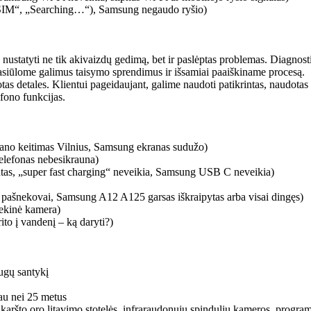
SIM“, „Searching…“), Samsung negaudo ryšio)
 nustatyti ne tik akivaizdų gedimą, bet ir paslėptas problemas. Diagnost
asiūlome galimus taisymo sprendimus ir išsamiai paaiškiname procesą.
as detales. Klientui pageidaujant, galime naudoti patikrintas, naudotas o
fono funkcijas.
no keitimas Vilnius, Samsung ekranas sudužo)
telefonas nebesikrauna)
ntas, „super fast charging“ neveikia, Samsung USB C neveikia)
i pašnekovai, Samsung A12 A125 garsas iškraipytas arba visai dingęs)
iekinė kamera)
to į vandenį – ką daryti?)
augų santykį
iau nei 25 metus
 karšto oro litavimo stotelės, infraraudonųjų spindulių kameros, programat