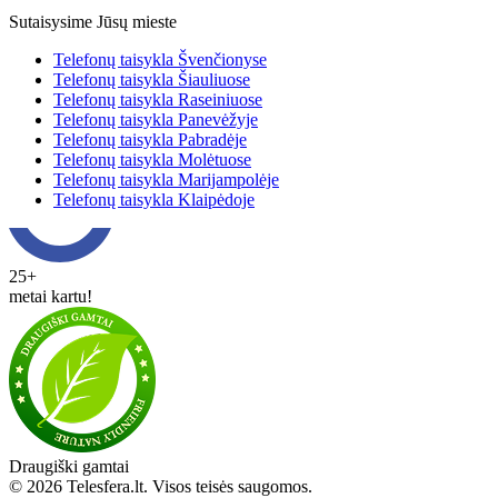
Sutaisysime Jūsų mieste
Telefonų taisykla Švenčionyse
Telefonų taisykla Šiauliuose
Telefonų taisykla Raseiniuose
Telefonų taisykla Panevėžyje
Telefonų taisykla Pabradėje
Telefonų taisykla Molėtuose
Telefonų taisykla Marijampolėje
Telefonų taisykla Klaipėdoje
25+
metai kartu!
Draugiški gamtai
© 2026 Telesfera.lt. Visos teisės saugomos.