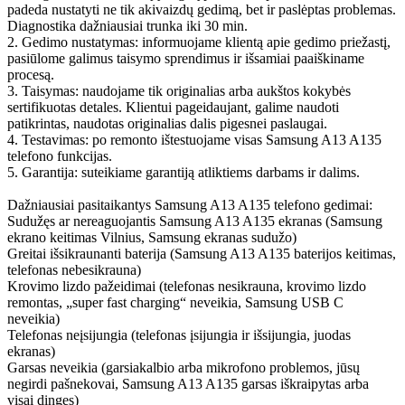
padeda nustatyti ne tik akivaizdų gedimą, bet ir paslėptas problemas.
Diagnostika dažniausiai trunka iki 30 min.
2. Gedimo nustatymas: informuojame klientą apie gedimo priežastį,
pasiūlome galimus taisymo sprendimus ir išsamiai paaiškiname
procesą.
3. Taisymas: naudojame tik originalias arba aukštos kokybės
sertifikuotas detales. Klientui pageidaujant, galime naudoti
patikrintas, naudotas originalias dalis pigesnei paslaugai.
4. Testavimas: po remonto ištestuojame visas Samsung A13 A135
telefono funkcijas.
5. Garantija: suteikiame garantiją atliktiems darbams ir dalims.
Dažniausiai pasitaikantys Samsung A13 A135 telefono gedimai:
Sudužęs ar nereaguojantis Samsung A13 A135 ekranas (Samsung
ekrano keitimas Vilnius, Samsung ekranas sudužo)
Greitai išsikraunanti baterija (Samsung A13 A135 baterijos keitimas,
telefonas nebesikrauna)
Krovimo lizdo pažeidimai (telefonas nesikrauna, krovimo lizdo
remontas, „super fast charging“ neveikia, Samsung USB C
neveikia)
Telefonas neįsijungia (telefonas įsijungia ir išsijungia, juodas
ekranas)
Garsas neveikia (garsiakalbio arba mikrofono problemos, jūsų
negirdi pašnekovai, Samsung A13 A135 garsas iškraipytas arba
visai dingęs)