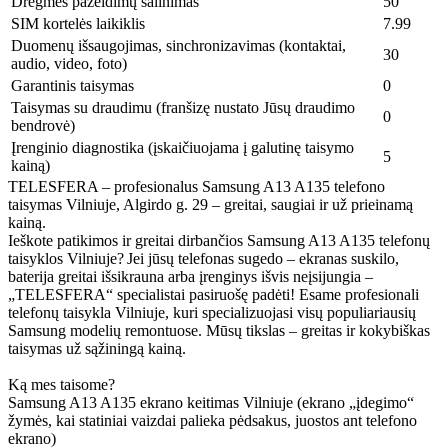
Drėgmės pažeidimų šalinimas
50
SIM kortelės laikiklis
7.99
Duomenų išsaugojimas, sinchronizavimas (kontaktai,
30
audio, video, foto)
Garantinis taisymas
0
Taisymas su draudimu (franšizę nustato Jūsų draudimo
0
bendrovė)
Įrenginio diagnostika (įskaičiuojama į galutinę taisymo
5
kainą)
TELESFERA – profesionalus Samsung A13 A135 telefono
taisymas Vilniuje, Algirdo g. 29 – greitai, saugiai ir už prieinamą
kainą.
Ieškote patikimos ir greitai dirbančios Samsung A13 A135 telefonų
taisyklos Vilniuje? Jei jūsų telefonas sugedo – ekranas suskilo,
baterija greitai išsikrauna arba įrenginys išvis neįsijungia –
„TELESFERA“ specialistai pasiruošę padėti! Esame profesionali
telefonų taisykla Vilniuje, kuri specializuojasi visų populiariausių
Samsung modelių remontuose. Mūsų tikslas – greitas ir kokybiškas
taisymas už sąžiningą kainą.
Ką mes taisome?
Samsung A13 A135 ekrano keitimas Vilniuje (ekrano „įdegimo“
žymės, kai statiniai vaizdai palieka pėdsakus, juostos ant telefono
ekrano)