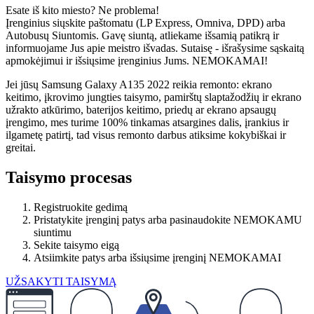
Esate iš kito miesto? Ne problema!
Įrenginius siųskite paštomatu (LP Express, Omniva, DPD) arba
Autobusų Siuntomis. Gavę siuntą, atliekame išsamią patikrą ir
informuojame Jus apie meistro išvadas. Sutaisę - išrašysime sąskaitą
apmokėjimui ir išsiųsime įrenginius Jums. NEMOKAMAI!
Jei jūsų Samsung Galaxy A135 2022
reikia remonto: ekrano
keitimo, įkrovimo jungties taisymo, pamirštų slaptažodžių ir ekrano
užrakto atkūrimo, baterijos keitimo, priedų ar ekrano apsaugų
įrengimo, mes turime 100% tinkamas atsargines dalis, įrankius ir
ilgametę patirtį, tad visus remonto darbus atiksime kokybiškai ir
greitai.
Taisymo procesas
Registruokite gedimą
Pristatykite įrenginį patys arba pasinaudokite NEMOKAMU
siuntimu
Sekite taisymo eigą
Atsiimkite patys arba išsiųsime įrenginį NEMOKAMAI
UŽSAKYTI TAISYMĄ