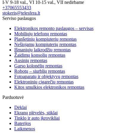
I-V 9-18 val., VI 10-15 val., VII nedirbame
+37065553433
stokeris@telesfera.lt
Serviso paslaugos
Elektronikos remonto paslaugos – servisas
Mobiliųjų telefonų remontas
Planšetinių kompiuterių remontas
Nešiojamų kompiuterių remontas
Išmaniųjų laikrodžių remontas
Žaidimų konsolių remontas
Ausinių remontas
Garso kolonėlių remontas
Robotų – siurblių remontas
Fotoaparatų ir objektyvų remontas
Elektroninių cigarečių remontas
Kitos smulkios elektronikos remontas
Parduotuvė
Dėklai
Ekranų plėvelės, stiklai
Tinklo ir auto įkrovikliai
Baterijos
Laikmenos