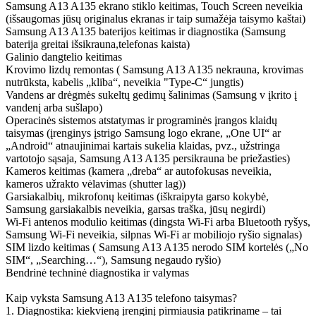
Samsung A13 A135 ekrano stiklo keitimas, Touch Screen neveikia
(išsaugomas jūsų originalus ekranas ir taip sumažėja taisymo kaštai)
Samsung A13 A135 baterijos keitimas ir diagnostika (Samsung
baterija greitai išsikrauna,telefonas kaista)
Galinio dangtelio keitimas
Krovimo lizdų remontas ( Samsung A13 A135 nekrauna, krovimas
nutrūksta, kabelis „kliba“, neveikia "Type-C“ jungtis)
Vandens ar drėgmės sukeltų gedimų šalinimas (Samsung v įkrito į
vandenį arba sušlapo)
Operacinės sistemos atstatymas ir programinės įrangos klaidų
taisymas (įrenginys įstrigo Samsung logo ekrane, „One UI“ ar
„Android“ atnaujinimai kartais sukelia klaidas, pvz., užstringa
vartotojo sąsaja, Samsung A13 A135 persikrauna be priežasties)
Kameros keitimas (kamera „dreba“ ar autofokusas neveikia,
kameros užrakto vėlavimas (shutter lag))
Garsiakalbių, mikrofonų keitimas (iškraipyta garso kokybė,
Samsung garsiakalbis neveikia, garsas traška, jūsų negirdi)
Wi-Fi antenos modulio keitimas (dingsta Wi-Fi arba Bluetooth ryšys,
Samsung Wi-Fi neveikia, silpnas Wi-Fi ar mobiliojo ryšio signalas)
SIM lizdo keitimas ( Samsung A13 A135 nerodo SIM kortelės („No
SIM“, „Searching…“), Samsung negaudo ryšio)
Bendrinė techninė diagnostika ir valymas
Kaip vyksta Samsung A13 A135 telefono taisymas?
1. Diagnostika: kiekvieną įrenginį pirmiausia patikriname – tai