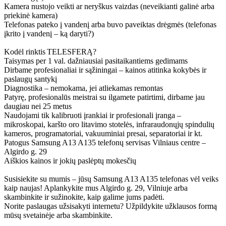
Kamera nustojo veikti ar neryškus vaizdas (neveikianti galinė arba
priekinė kamera)
Telefonas pateko į vandenį arba buvo paveiktas drėgmės (telefonas
įkrito į vandenį – ką daryti?)
Kodėl rinktis TELESFERĄ?
Taisymas per 1 val. dažniausiai pasitaikantiems gedimams
Dirbame profesionaliai ir sąžiningai – kainos atitinka kokybės ir
paslaugų santykį
Diagnostika – nemokama, jei atliekamas remontas
Patyrę, profesionalūs meistrai su ilgamete patirtimi, dirbame jau
daugiau nei 25 metus
Naudojami tik kalibruoti įrankiai ir profesionali įranga –
mikroskopai, karšto oro litavimo stotelės, infraraudonųjų spindulių
kameros, programatoriai, vakuuminiai presai, separatoriai ir kt.
Patogus Samsung A13 A135 telefonų servisas Vilniaus centre –
Algirdo g. 29
Aiškios kainos ir jokių paslėptų mokesčių
Susisiekite su mumis – jūsų Samsung A13 A135 telefonas vėl veiks
kaip naujas! Aplankykite mus Algirdo g. 29, Vilniuje arba
skambinkite ir sužinokite, kaip galime jums padėti.
Norite paslaugas užsisakyti internetu? Užpildykite užklausos formą
mūsų svetainėje arba skambinkite.