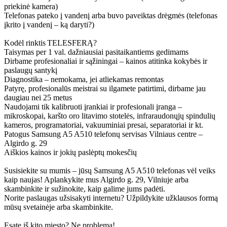
priekinė kamera)
Telefonas pateko į vandenį arba buvo paveiktas drėgmės (telefonas
įkrito į vandenį – ką daryti?)
Kodėl rinktis TELESFERĄ?
Taisymas per 1 val. dažniausiai pasitaikantiems gedimams
Dirbame profesionaliai ir sąžiningai – kainos atitinka kokybės ir
paslaugų santykį
Diagnostika – nemokama, jei atliekamas remontas
Patyrę, profesionalūs meistrai su ilgamete patirtimi, dirbame jau
daugiau nei 25 metus
Naudojami tik kalibruoti įrankiai ir profesionali įranga –
mikroskopai, karšto oro litavimo stotelės, infraraudonųjų spindulių
kameros, programatoriai, vakuuminiai presai, separatoriai ir kt.
Patogus Samsung A5 A510 telefonų servisas Vilniaus centre –
Algirdo g. 29
Aiškios kainos ir jokių paslėptų mokesčių
Susisiekite su mumis – jūsų Samsung A5 A510 telefonas vėl veiks
kaip naujas! Aplankykite mus Algirdo g. 29, Vilniuje arba
skambinkite ir sužinokite, kaip galime jums padėti.
Norite paslaugas užsisakyti internetu? Užpildykite užklausos formą
mūsų svetainėje arba skambinkite.
Esate iš kito miesto? Ne problema!