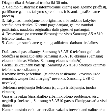
Diagnostika dažniausiai trunka iki 30 min.
2. Gedimo nustatymas: informuojame klientą apie gedimo priežastį,
pasiūlome galimus taisymo sprendimus ir išsamiai paaiškiname
procesą.
3. Taisymas: naudojame tik originalias arba aukštos kokybės
sertifikuotas detales. Klientui pageidaujant, galime naudoti
patikrintas, naudotas originalias dalis pigesnei paslaugai.
4. Testavimas: po remonto ištestuojame visas Samsung A5 A510
telefono funkcijas.
5. Garantija: suteikiame garantiją atliktiems darbams ir dalims.
Dažniausiai pasitaikantys Samsung A5 A510 telefono gedimai:
Sudužęs ar nereaguojantis Samsung A5 A510 ekranas (Samsung
ekrano keitimas Vilnius, Samsung ekranas sudužo)
Greitai išsikraunanti baterija (Samsung A5 A510 baterijos keitimas,
telefonas nebesikrauna)
Krovimo lizdo pažeidimai (telefonas nesikrauna, krovimo lizdo
remontas, „super fast charging“ neveikia, Samsung USB C
neveikia)
Telefonas neįsijungia (telefonas įsijungia ir išsijungia, juodas
ekranas)
Garsas neveikia (garsiakalbio arba mikrofono problemos, jūsų
negirdi pašnekovai, Samsung A5 A510 garsas iškraipytas arba visai
dingęs)
Kamera nustojo veikti ar neryškus vaizdas (neveikianti galinė arba