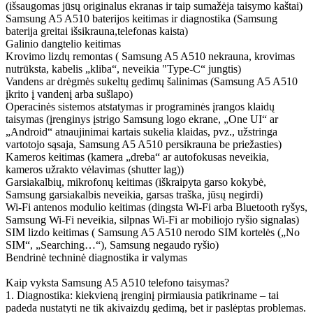
(išsaugomas jūsų originalus ekranas ir taip sumažėja taisymo kaštai)
Samsung A5 A510 baterijos keitimas ir diagnostika (Samsung
baterija greitai išsikrauna,telefonas kaista)
Galinio dangtelio keitimas
Krovimo lizdų remontas ( Samsung A5 A510 nekrauna, krovimas
nutrūksta, kabelis „kliba“, neveikia "Type-C“ jungtis)
Vandens ar drėgmės sukeltų gedimų šalinimas (Samsung A5 A510
įkrito į vandenį arba sušlapo)
Operacinės sistemos atstatymas ir programinės įrangos klaidų
taisymas (įrenginys įstrigo Samsung logo ekrane, „One UI“ ar
„Android“ atnaujinimai kartais sukelia klaidas, pvz., užstringa
vartotojo sąsaja, Samsung A5 A510 persikrauna be priežasties)
Kameros keitimas (kamera „dreba“ ar autofokusas neveikia,
kameros užrakto vėlavimas (shutter lag))
Garsiakalbių, mikrofonų keitimas (iškraipyta garso kokybė,
Samsung garsiakalbis neveikia, garsas traška, jūsų negirdi)
Wi-Fi antenos modulio keitimas (dingsta Wi-Fi arba Bluetooth ryšys,
Samsung Wi-Fi neveikia, silpnas Wi-Fi ar mobiliojo ryšio signalas)
SIM lizdo keitimas ( Samsung A5 A510 nerodo SIM kortelės („No
SIM“, „Searching…“), Samsung negaudo ryšio)
Bendrinė techninė diagnostika ir valymas
Kaip vyksta Samsung A5 A510 telefono taisymas?
1. Diagnostika: kiekvieną įrenginį pirmiausia patikriname – tai
padeda nustatyti ne tik akivaizdų gedimą, bet ir paslėptas problemas.