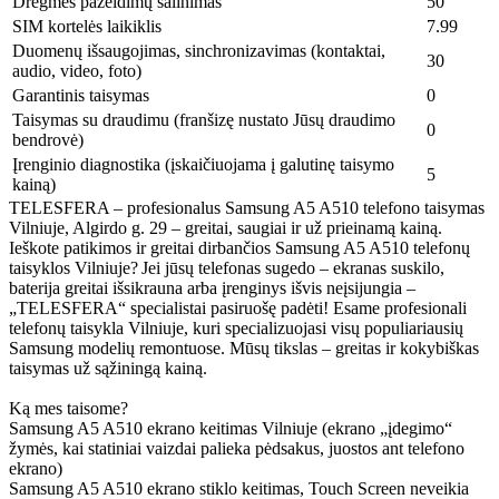
Drėgmės pažeidimų šalinimas
50
SIM kortelės laikiklis
7.99
Duomenų išsaugojimas, sinchronizavimas (kontaktai,
30
audio, video, foto)
Garantinis taisymas
0
Taisymas su draudimu (franšizę nustato Jūsų draudimo
0
bendrovė)
Įrenginio diagnostika (įskaičiuojama į galutinę taisymo
5
kainą)
TELESFERA – profesionalus Samsung A5 A510 telefono taisymas
Vilniuje, Algirdo g. 29 – greitai, saugiai ir už prieinamą kainą.
Ieškote patikimos ir greitai dirbančios Samsung A5 A510 telefonų
taisyklos Vilniuje? Jei jūsų telefonas sugedo – ekranas suskilo,
baterija greitai išsikrauna arba įrenginys išvis neįsijungia –
„TELESFERA“ specialistai pasiruošę padėti! Esame profesionali
telefonų taisykla Vilniuje, kuri specializuojasi visų populiariausių
Samsung modelių remontuose. Mūsų tikslas – greitas ir kokybiškas
taisymas už sąžiningą kainą.
Ką mes taisome?
Samsung A5 A510 ekrano keitimas Vilniuje (ekrano „įdegimo“
žymės, kai statiniai vaizdai palieka pėdsakus, juostos ant telefono
ekrano)
Samsung A5 A510 ekrano stiklo keitimas, Touch Screen neveikia