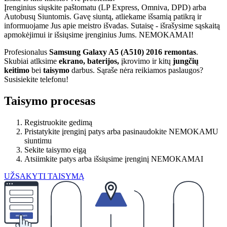
Įrenginius siųskite paštomatu (LP Express, Omniva, DPD) arba
Autobusų Siuntomis. Gavę siuntą, atliekame išsamią patikrą ir
informuojame Jus apie meistro išvadas. Sutaisę - išrašysime sąskaitą
apmokėjimui ir išsiųsime įrenginius Jums. NEMOKAMAI!
Profesionalus
Samsung Galaxy A5 (A510) 2016 remontas
.
Skubiai atlksime
ekrano, baterijos,
įkrovimo ir kitų
jungčių
keitimo
bei
taisymo
darbus. Sąraše nėra reikiamos paslaugos?
Susisiekite telefonu!
Taisymo procesas
Registruokite gedimą
Pristatykite įrenginį patys arba pasinaudokite NEMOKAMU
siuntimu
Sekite taisymo eigą
Atsiimkite patys arba išsiųsime įrenginį NEMOKAMAI
UŽSAKYTI TAISYMĄ