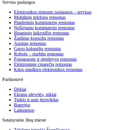
Serviso paslaugos
Elektronikos remonto paslaugos – servisas
Mobiliųjų telefonų remontas
Planšetinių kompiuterių remontas
Nešiojamų kompiuterių remontas
Išmaniųjų laikrodžių remontas
Žaidimų konsolių remontas
Ausinių remontas
Garso kolonėlių remontas
Robotų – siurblių remontas
Fotoaparatų ir objektyvų remontas
Elektroninių cigarečių remontas
Kitos smulkios elektronikos remontas
Parduotuvė
Dėklai
Ekranų plėvelės, stiklai
Tinklo ir auto įkrovikliai
Baterijos
Laikmenos
Sutaisysime Jūsų mieste
Telefonų taisykla Švenčionyse