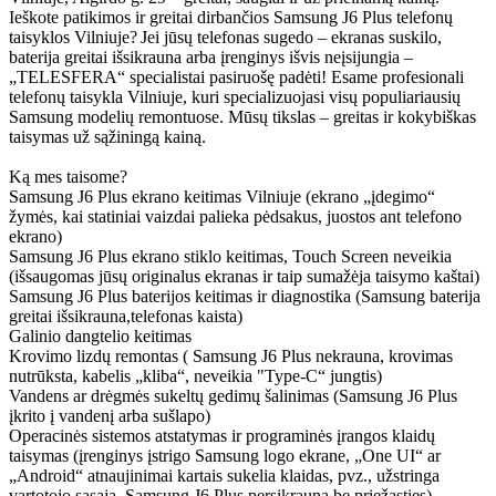
Ieškote patikimos ir greitai dirbančios Samsung J6 Plus telefonų
taisyklos Vilniuje? Jei jūsų telefonas sugedo – ekranas suskilo,
baterija greitai išsikrauna arba įrenginys išvis neįsijungia –
„TELESFERA“ specialistai pasiruošę padėti! Esame profesionali
telefonų taisykla Vilniuje, kuri specializuojasi visų populiariausių
Samsung modelių remontuose. Mūsų tikslas – greitas ir kokybiškas
taisymas už sąžiningą kainą.
Ką mes taisome?
Samsung J6 Plus ekrano keitimas Vilniuje (ekrano „įdegimo“
žymės, kai statiniai vaizdai palieka pėdsakus, juostos ant telefono
ekrano)
Samsung J6 Plus ekrano stiklo keitimas, Touch Screen neveikia
(išsaugomas jūsų originalus ekranas ir taip sumažėja taisymo kaštai)
Samsung J6 Plus baterijos keitimas ir diagnostika (Samsung baterija
greitai išsikrauna,telefonas kaista)
Galinio dangtelio keitimas
Krovimo lizdų remontas ( Samsung J6 Plus nekrauna, krovimas
nutrūksta, kabelis „kliba“, neveikia "Type-C“ jungtis)
Vandens ar drėgmės sukeltų gedimų šalinimas (Samsung J6 Plus
įkrito į vandenį arba sušlapo)
Operacinės sistemos atstatymas ir programinės įrangos klaidų
taisymas (įrenginys įstrigo Samsung logo ekrane, „One UI“ ar
„Android“ atnaujinimai kartais sukelia klaidas, pvz., užstringa
vartotojo sąsaja, Samsung J6 Plus persikrauna be priežasties)