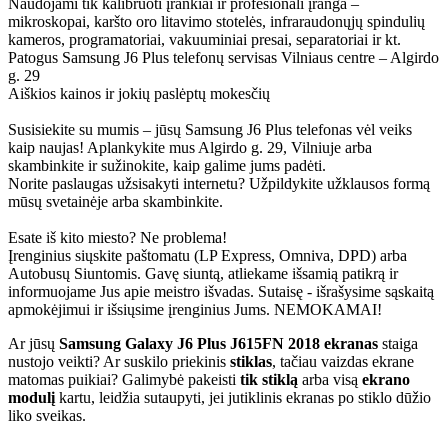
Naudojami tik kalibruoti įrankiai ir profesionali įranga –
mikroskopai, karšto oro litavimo stotelės, infraraudonųjų spindulių
kameros, programatoriai, vakuuminiai presai, separatoriai ir kt.
Patogus Samsung J6 Plus telefonų servisas Vilniaus centre – Algirdo
g. 29
Aiškios kainos ir jokių paslėptų mokesčių
Susisiekite su mumis – jūsų Samsung J6 Plus telefonas vėl veiks
kaip naujas! Aplankykite mus Algirdo g. 29, Vilniuje arba
skambinkite ir sužinokite, kaip galime jums padėti.
Norite paslaugas užsisakyti internetu? Užpildykite užklausos formą
mūsų svetainėje arba skambinkite.
Esate iš kito miesto? Ne problema!
Įrenginius siųskite paštomatu (LP Express, Omniva, DPD) arba
Autobusų Siuntomis. Gavę siuntą, atliekame išsamią patikrą ir
informuojame Jus apie meistro išvadas. Sutaisę - išrašysime sąskaitą
apmokėjimui ir išsiųsime įrenginius Jums. NEMOKAMAI!
Ar jūsų
Samsung Galaxy J6 Plus
J615FN 2018
ekranas
staiga
nustojo veikti? Ar suskilo priekinis
stiklas
, tačiau vaizdas ekrane
matomas puikiai? Galimybė pakeisti
tik stiklą
arba visą
ekrano
modulį
kartu, leidžia sutaupyti, jei jutiklinis ekranas po stiklo dūžio
liko sveikas.