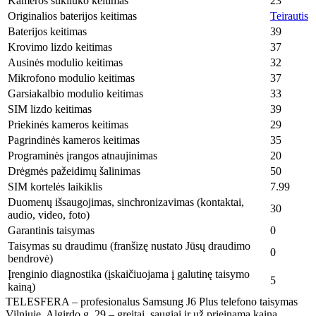
Kameros stikliuko keitimas
23
Originalios baterijos keitimas
Teirautis
Baterijos keitimas
39
Krovimo lizdo keitimas
37
Ausinės modulio keitimas
32
Mikrofono modulio keitimas
37
Garsiakalbio modulio keitimas
33
SIM lizdo keitimas
39
Priekinės kameros keitimas
29
Pagrindinės kameros keitimas
35
Programinės įrangos atnaujinimas
20
Drėgmės pažeidimų šalinimas
50
SIM kortelės laikiklis
7.99
Duomenų išsaugojimas, sinchronizavimas (kontaktai,
30
audio, video, foto)
Garantinis taisymas
0
Taisymas su draudimu (franšizę nustato Jūsų draudimo
0
bendrovė)
Įrenginio diagnostika (įskaičiuojama į galutinę taisymo
5
kainą)
TELESFERA – profesionalus Samsung J6 Plus telefono taisymas
Vilniuje, Algirdo g. 29 – greitai, saugiai ir už prieinamą kainą.