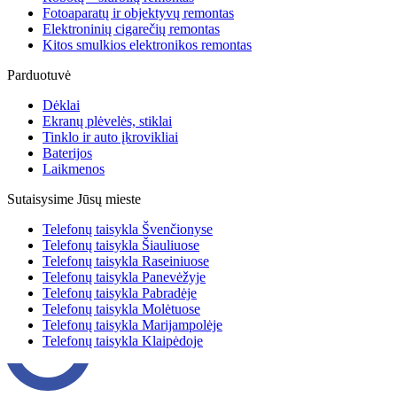
Fotoaparatų ir objektyvų remontas
Elektroninių cigarečių remontas
Kitos smulkios elektronikos remontas
Parduotuvė
Dėklai
Ekranų plėvelės, stiklai
Tinklo ir auto įkrovikliai
Baterijos
Laikmenos
Sutaisysime Jūsų mieste
Telefonų taisykla Švenčionyse
Telefonų taisykla Šiauliuose
Telefonų taisykla Raseiniuose
Telefonų taisykla Panevėžyje
Telefonų taisykla Pabradėje
Telefonų taisykla Molėtuose
Telefonų taisykla Marijampolėje
Telefonų taisykla Klaipėdoje