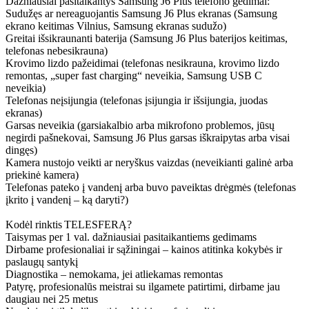
Dažniausiai pasitaikantys Samsung J6 Plus telefono gedimai:
Sudužęs ar nereaguojantis Samsung J6 Plus ekranas (Samsung
ekrano keitimas Vilnius, Samsung ekranas sudužo)
Greitai išsikraunanti baterija (Samsung J6 Plus baterijos keitimas,
telefonas nebesikrauna)
Krovimo lizdo pažeidimai (telefonas nesikrauna, krovimo lizdo
remontas, „super fast charging“ neveikia, Samsung USB C
neveikia)
Telefonas neįsijungia (telefonas įsijungia ir išsijungia, juodas
ekranas)
Garsas neveikia (garsiakalbio arba mikrofono problemos, jūsų
negirdi pašnekovai, Samsung J6 Plus garsas iškraipytas arba visai
dingęs)
Kamera nustojo veikti ar neryškus vaizdas (neveikianti galinė arba
priekinė kamera)
Telefonas pateko į vandenį arba buvo paveiktas drėgmės (telefonas
įkrito į vandenį – ką daryti?)
Kodėl rinktis TELESFERĄ?
Taisymas per 1 val. dažniausiai pasitaikantiems gedimams
Dirbame profesionaliai ir sąžiningai – kainos atitinka kokybės ir
paslaugų santykį
Diagnostika – nemokama, jei atliekamas remontas
Patyrę, profesionalūs meistrai su ilgamete patirtimi, dirbame jau
daugiau nei 25 metus