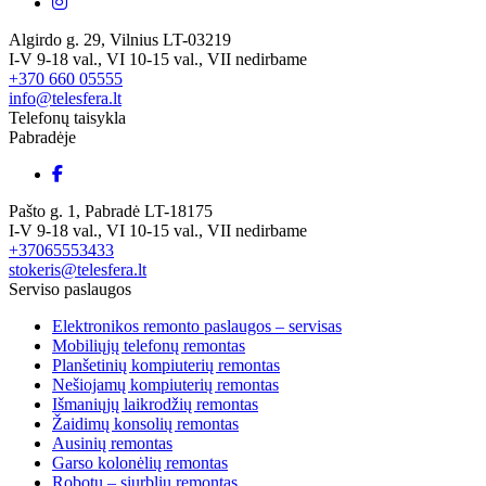
Algirdo g. 29, Vilnius LT-03219
I-V 9-18 val., VI 10-15 val., VII nedirbame
+370 660 05555
info@telesfera.lt
Telefonų taisykla
Pabradėje
Pašto g. 1, Pabradė LT-18175
I-V 9-18 val., VI 10-15 val., VII nedirbame
+37065553433
stokeris@telesfera.lt
Serviso paslaugos
Elektronikos remonto paslaugos – servisas
Mobiliųjų telefonų remontas
Planšetinių kompiuterių remontas
Nešiojamų kompiuterių remontas
Išmaniųjų laikrodžių remontas
Žaidimų konsolių remontas
Ausinių remontas
Garso kolonėlių remontas
Robotų – siurblių remontas