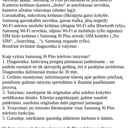
Kameros keitimas (kamera „dreba“ ar autofokusas neveikia,
kameros užrakto vėlavimas (shutter lag))
Garsiakalbių, mikrofonų keitimas (iškraipyta garso kokybė,
Samsung garsiakalbis neveikia, garsas traška, jūsų negirdi)
Wi-Fi antenos modulio keitimas (dingsta Wi-Fi arba Bluetooth ryšys,
Samsung Wi-Fi neveikia, silpnas Wi-Fi ar mobiliojo ryšio signalas)
SIM lizdo keitimas ( Samsung J6 Plus nerodo SIM kortelės („No
SIM“, „Searching…“), Samsung negaudo ryšio)
Bendrinė techninė diagnostika ir valymas
Kaip vyksta Samsung J6 Plus telefono taisymas?
1. Diagnostika: kiekvieną įrenginį pirmiausia patikriname – tai
padeda nustatyti ne tik akivaizdų gedimą, bet ir paslėptas problemas.
Diagnostika dažniausiai trunka iki 30 min.
2. Gedimo nustatymas: informuojame klientą apie gedimo priežastį,
pasiūlome galimus taisymo sprendimus ir išsamiai paaiškiname
procesą.
3. Taisymas: naudojame tik originalias arba aukštos kokybės
sertifikuotas detales. Klientui pageidaujant, galime naudoti
patikrintas, naudotas originalias dalis pigesnei paslaugai.
4. Testavimas: po remonto ištestuojame visas Samsung J6 Plus
telefono funkcijas.
5. Garantija: suteikiame garantiją atliktiems darbams ir dalims.