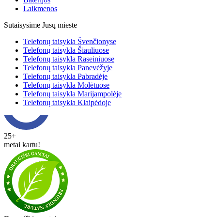
Laikmenos
Sutaisysime Jūsų mieste
Telefonų taisykla Švenčionyse
Telefonų taisykla Šiauliuose
Telefonų taisykla Raseiniuose
Telefonų taisykla Panevėžyje
Telefonų taisykla Pabradėje
Telefonų taisykla Molėtuose
Telefonų taisykla Marijampolėje
Telefonų taisykla Klaipėdoje
25+
metai kartu!