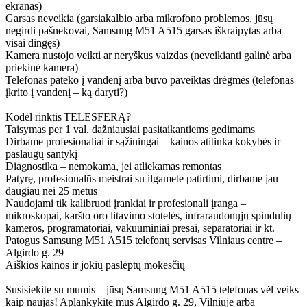
ekranas)
Garsas neveikia (garsiakalbio arba mikrofono problemos, jūsų
negirdi pašnekovai, Samsung M51 A515 garsas iškraipytas arba
visai dingęs)
Kamera nustojo veikti ar neryškus vaizdas (neveikianti galinė arba
priekinė kamera)
Telefonas pateko į vandenį arba buvo paveiktas drėgmės (telefonas
įkrito į vandenį – ką daryti?)
Kodėl rinktis TELESFERĄ?
Taisymas per 1 val. dažniausiai pasitaikantiems gedimams
Dirbame profesionaliai ir sąžiningai – kainos atitinka kokybės ir
paslaugų santykį
Diagnostika – nemokama, jei atliekamas remontas
Patyrę, profesionalūs meistrai su ilgamete patirtimi, dirbame jau
daugiau nei 25 metus
Naudojami tik kalibruoti įrankiai ir profesionali įranga –
mikroskopai, karšto oro litavimo stotelės, infraraudonųjų spindulių
kameros, programatoriai, vakuuminiai presai, separatoriai ir kt.
Patogus Samsung M51 A515 telefonų servisas Vilniaus centre –
Algirdo g. 29
Aiškios kainos ir jokių paslėptų mokesčių
Susisiekite su mumis – jūsų Samsung M51 A515 telefonas vėl veiks
kaip naujas! Aplankykite mus Algirdo g. 29, Vilniuje arba