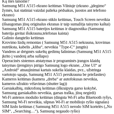
Ką mes taisome?
Samsung M51 A515 ekrano keitimas Vilniuje (ekrano „įdegimo“
žymės, kai statiniai vaizdai palieka pėdsakus, juostos ant telefono
ekrano)
Samsung M51 A515 ekrano stiklo keitimas, Touch Screen neveikia
(išsaugomas jūsų originalus ekranas ir taip sumažėja taisymo kaštai)
Samsung M51 A515 baterijos keitimas ir diagnostika (Samsung
baterija greitai išsikrauna,telefonas kaista)
Galinio dangtelio keitimas
Krovimo lizdų remontas ( Samsung M51 A515 nekrauna, krovimas
nutrūksta, kabelis „kliba“, neveikia "Type-C“ jungtis)
Vandens ar drėgmės sukeltų gedimų šalinimas (Samsung M51 A515
įkrito į vandenį arba sušlapo)
Operacinės sistemos atstatymas ir programinės įrangos klaidų
taisymas (įrenginys įstrigo Samsung logo ekrane, „One UI“ ar
„Android“ atnaujinimai kartais sukelia klaidas, pvz., užstringa
vartotojo sąsaja, Samsung M51 A515 persikrauna be priežasties)
Kameros keitimas (kamera „dreba“ ar autofokusas neveikia,
kameros užrakto vėlavimas (shutter lag))
Garsiakalbių, mikrofonų keitimas (iškraipyta garso kokybė,
Samsung garsiakalbis neveikia, garsas traška, jūsų negirdi)
Wi-Fi antenos modulio keitimas (dingsta Wi-Fi arba Bluetooth ryšys,
Samsung Wi-Fi neveikia, silpnas Wi-Fi ar mobiliojo ryšio signalas)
SIM lizdo keitimas ( Samsung M51 A515 nerodo SIM kortelės („No
SIM“, „Searching…“), Samsung negaudo ryšio)