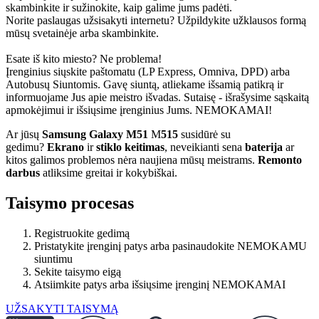
skambinkite ir sužinokite, kaip galime jums padėti.
Norite paslaugas užsisakyti internetu? Užpildykite užklausos formą
mūsų svetainėje arba skambinkite.
Esate iš kito miesto? Ne problema!
Įrenginius siųskite paštomatu (LP Express, Omniva, DPD) arba
Autobusų Siuntomis. Gavę siuntą, atliekame išsamią patikrą ir
informuojame Jus apie meistro išvadas. Sutaisę - išrašysime sąskaitą
apmokėjimui ir išsiųsime įrenginius Jums. NEMOKAMAI!
Ar jūsų
Samsung Galaxy M51
M
515
susidūrė su
gedimu?
Ekrano
ir
stiklo keitimas
, neveikianti sena
baterija
ar
kitos galimos problemos nėra naujiena mūsų meistrams.
Remonto
darbus
atliksime greitai ir kokybiškai.
Taisymo procesas
Registruokite gedimą
Pristatykite įrenginį patys arba pasinaudokite NEMOKAMU
siuntimu
Sekite taisymo eigą
Atsiimkite patys arba išsiųsime įrenginį NEMOKAMAI
UŽSAKYTI TAISYMĄ