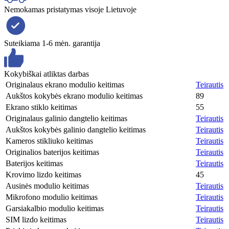
Nemokamas pristatymas visoje Lietuvoje
Suteikiama 1-6 mėn. garantija
Kokybiškai atliktas darbas
Originalaus ekrano modulio keitimas
Teirautis
Aukštos kokybės ekrano modulio keitimas
89
Ekrano stiklo keitimas
55
Originalaus galinio dangtelio keitimas
Teirautis
Aukštos kokybės galinio dangtelio keitimas
Teirautis
Kameros stikliuko keitimas
Teirautis
Originalios baterijos keitimas
Teirautis
Baterijos keitimas
Teirautis
Krovimo lizdo keitimas
45
Ausinės modulio keitimas
Teirautis
Mikrofono modulio keitimas
Teirautis
Garsiakalbio modulio keitimas
Teirautis
SIM lizdo keitimas
Teirautis