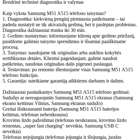
Bendrinė techninė diagnostika ir valymas
Kaip vyksta Samsung M51 A515 telefono taisymas?
1. Diagnostika: kiekvieną įrenginį pirmiausia patikriname – tai
padeda nustatyti ne tik akivaizdų gedimą, bet ir paslėptas problemas.
Diagnostika dažniausiai trunka iki 30 min.
2. Gedimo nustatymas: informuojame klientą apie gedimo priežastį,
pasiūlome galimus taisymo sprendimus ir išsamiai paaiškiname
procesą.
3. Taisymas: naudojame tik originalias arba aukštos kokybės
sertifikuotas detales. Klientui pageidaujant, galime naudoti
patikrintas, naudotas originalias dalis pigesnei paslaugai.
4. Testavimas: po remonto ištestuojame visas Samsung M51 A515
telefono funkcijas.
5. Garantija: suteikiame garantiją atliktiems darbams ir dalims.
Dažniausiai pasitaikantys Samsung M51 A515 telefono gedimai:
Sudužęs ar nereaguojantis Samsung M51 A515 ekranas (Samsung
ekrano keitimas Vilnius, Samsung ekranas sudužo)
Greitai išsikraunanti baterija (Samsung M51 A515 baterijos
keitimas, telefonas nebesikrauna)
Krovimo lizdo pažeidimai (telefonas nesikrauna, krovimo lizdo
remontas, „super fast charging“ neveikia, Samsung USB C
neveikia)
Telefonas neįsijungia (telefonas įsijungia ir išsijungia, juodas