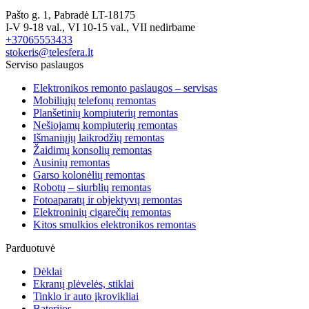
Pašto g. 1, Pabradė LT-18175
I-V 9-18 val., VI 10-15 val., VII nedirbame
+37065553433
stokeris@telesfera.lt
Serviso paslaugos
Elektronikos remonto paslaugos – servisas
Mobiliųjų telefonų remontas
Planšetinių kompiuterių remontas
Nešiojamų kompiuterių remontas
Išmaniųjų laikrodžių remontas
Žaidimų konsolių remontas
Ausinių remontas
Garso kolonėlių remontas
Robotų – siurblių remontas
Fotoaparatų ir objektyvų remontas
Elektroninių cigarečių remontas
Kitos smulkios elektronikos remontas
Parduotuvė
Dėklai
Ekranų plėvelės, stiklai
Tinklo ir auto įkrovikliai
Baterijos