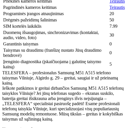
Priekinės kameros keitimas
Teirautis
Pagrindinės kameros keitimas
Teirautis
Programinės įrangos atnaujinimas
20
Drėgmės pažeidimų šalinimas
50
SIM kortelės laikiklis
7.99
Duomenų išsaugojimas, sinchronizavimas (kontaktai,
30
audio, video, foto)
Garantinis taisymas
0
Taisymas su draudimu (franšizę nustato Jūsų draudimo
0
bendrovė)
Įrenginio diagnostika (įskaičiuojama į galutinę taisymo
5
kainą)
TELESFERA – profesionalus Samsung M51 A515 telefono
taisymas Vilniuje, Algirdo g. 29 – greitai, saugiai ir už prieinamą
kainą.
Ieškote patikimos ir greitai dirbančios Samsung M51 A515 telefonų
taisyklos Vilniuje? Jei jūsų telefonas sugedo – ekranas suskilo,
baterija greitai išsikrauna arba įrenginys išvis neįsijungia –
„TELESFERA“ specialistai pasiruošę padėti! Esame profesionali
telefonų taisykla Vilniuje, kuri specializuojasi visų populiariausių
Samsung modelių remontuose. Mūsų tikslas – greitas ir kokybiškas
taisymas už sąžiningą kainą.