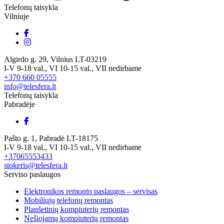
Telefonų taisykla
Vilniuje
Algirdo g. 29, Vilnius LT-03219
I-V 9-18 val., VI 10-15 val., VII nedirbame
+370 660 05555
info@telesfera.lt
Telefonų taisykla
Pabradėje
Pašto g. 1, Pabradė LT-18175
I-V 9-18 val., VI 10-15 val., VII nedirbame
+37065553433
stokeris@telesfera.lt
Serviso paslaugos
Elektronikos remonto paslaugos – servisas
Mobiliųjų telefonų remontas
Planšetinių kompiuterių remontas
Nešiojamų kompiuterių remontas