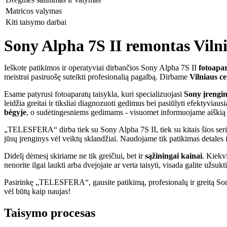
Matricos valymas
Kiti taisymo darbai
Sony Alpha 7S II remontas Vilniu
Ieškote patikimos ir operatyviai dirbančios Sony Alpha 7S II
fotoapar
meistrai pasiruošę suteikti profesionalią pagalbą. Dirbame
Vilniaus ce
Esame patyrusi fotoaparatų taisykla, kuri specializuojasi
Sony
įrengi
leidžia greitai ir tiksliai diagnozuoti gedimus bei pasiūlyti efektyv
bėgyje
, o sudėtingesniems gedimams - visuomet informuojame aiškią
„TELESFERA“ dirba tiek su Sony Alpha 7S II, tiek su kitais šios serijo
jūsų įrenginys vėl veiktų sklandžiai. Naudojame tik patikimas detales i
Didelį dėmesį skiriame ne tik greičiui, bet ir
sąžiningai kainai
. Kiekv
nenorite ilgai laukti arba dvejojate ar verta taisyti, visada galite užsuk
Pasirinkę „TELESFERA“, gausite patikimą, profesionalų ir greitą Sony 
vėl būtų kaip naujas!
Taisymo procesas