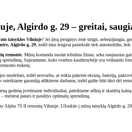
je, Algirdo g. 29 – greitai, saug
ato taisyklos Vilniuje
? Jei jūsų įrenginys ėmė strigti, nebeįsijungia, gr
ntre, Algirdo g. 29
, todėl mus lengvai pasieksite tiek automobiliu, tiek
nių remonte
. Mūsų komanda nuolat tobulina žinias, seka naujausias gami
iausią sprendimą. Suprantame, koks svarbus kasdienybėje yra veikiantis 
 remonto trukmę.
s modeliais, todėl nesvarbu, ar reikia pakeisti ekraną, bateriją, pakrovi
r suteikiame garantiją atliktiems darbams, todėl galite būti tikri dėl re
ieną gedimą įvertiname individualiai, pateikiame aiškią ir skaidrią kai
ti – meistrai patars ir pasiūlys optimalų sprendimą.
Alpha 7S II remontą Vilniuje. Užsukite į mūsų taisyklą Algirdo g. 29 a