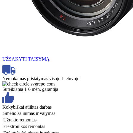
UŽSAKYTI TAISYMĄ
Nemokamas pristatymas visoje Lietuvoje
Suteikiama 1-6 mėn. garantija
Kokybiškai atliktas darbas
Smėlio šalinimas ir valymas
Užrakto remontas
Elektronikos remontas
Drėgmės šalinimas ir valymas