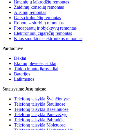
Išmaniųjų laikrodžių remontas
Žaidimų konsolių remontas
Ausinių remontas
Garso kolonėlių remontas
Robotų – siurblių remontas
Fotoaparatų ir objektyvų remontas
Elektroninių cigarečių remontas
Kitos smulkios elektronikos remontas
Parduotuvė
Dėklai
Ekranų plėvelės, stiklai
Tinklo ir auto įkrovikliai
Baterijos
Laikmenos
Sutaisysime Jūsų mieste
Telefonų taisykla Švenčionyse
Telefonų taisykla Šiauliuose
Telefonų taisykla Raseiniuose
Telefonų taisykla Panevėžyje
Telefonų taisykla Pabradėje
Telefonų taisykla Molėtuose