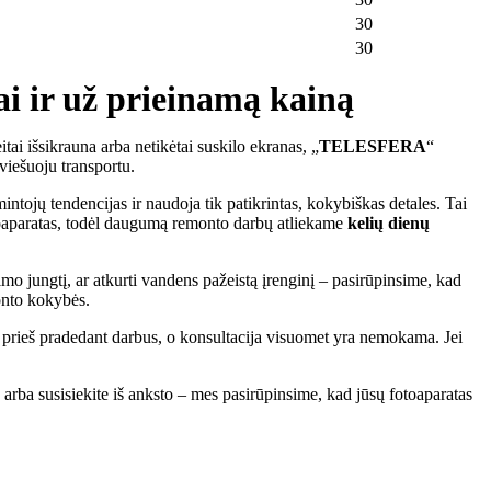
30
30
iai ir už prieinamą kainą
eitai išsikrauna arba netikėtai suskilo ekranas, „
TELESFERA
“
 viešuoju transportu.
ntojų tendencijas ir naudoja tik patikrintas, kokybiškas detales. Tai
fotoaparatas, todėl daugumą remonto darbų atliekame
kelių dienų
mo jungtį, ar atkurti vandens pažeistą įrenginį – pasirūpinsime, kad
monto kokybės.
ną prieš pradedant darbus, o konsultacija visuomet yra nemokama. Jei
rba susisiekite iš anksto – mes pasirūpinsime, kad jūsų fotoaparatas