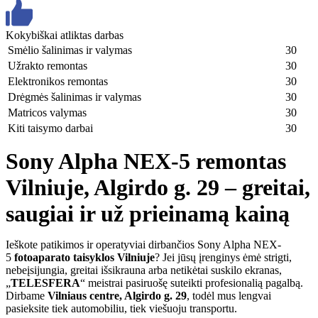
Kokybiškai atliktas darbas
Smėlio šalinimas ir valymas
30
Užrakto remontas
30
Elektronikos remontas
30
Drėgmės šalinimas ir valymas
30
Matricos valymas
30
Kiti taisymo darbai
30
Sony Alpha NEX-5 remontas
Vilniuje, Algirdo g. 29 – greitai,
saugiai ir už prieinamą kainą
Ieškote patikimos ir operatyviai dirbančios Sony Alpha NEX-
5
fotoaparato taisyklos Vilniuje
? Jei jūsų įrenginys ėmė strigti,
nebeįsijungia, greitai išsikrauna arba netikėtai suskilo ekranas,
„
TELESFERA
“ meistrai pasiruošę suteikti profesionalią pagalbą.
Dirbame
Vilniaus centre, Algirdo g. 29
, todėl mus lengvai
pasieksite tiek automobiliu, tiek viešuoju transportu.