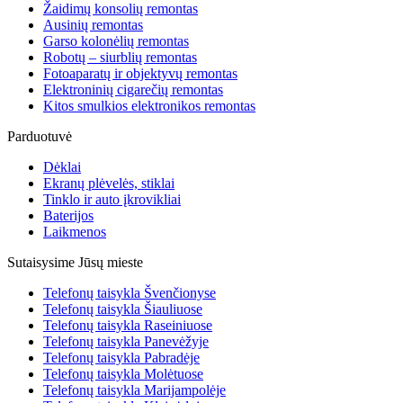
Žaidimų konsolių remontas
Ausinių remontas
Garso kolonėlių remontas
Robotų – siurblių remontas
Fotoaparatų ir objektyvų remontas
Elektroninių cigarečių remontas
Kitos smulkios elektronikos remontas
Parduotuvė
Dėklai
Ekranų plėvelės, stiklai
Tinklo ir auto įkrovikliai
Baterijos
Laikmenos
Sutaisysime Jūsų mieste
Telefonų taisykla Švenčionyse
Telefonų taisykla Šiauliuose
Telefonų taisykla Raseiniuose
Telefonų taisykla Panevėžyje
Telefonų taisykla Pabradėje
Telefonų taisykla Molėtuose
Telefonų taisykla Marijampolėje