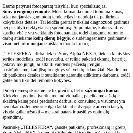
Esame patyrusi fotoaparatų taisykla, kuri specializuojasi
Sony
įrenginių remonte
. Mūsų komanda nuolat tobulina žinias,
seka naujausias gamintojų tendencijas ir naudoja tik patikrintas,
kokybiškas detales. Tai leidžia greitai ir tiksliai diagnozuoti gedimus
bei pasiūlyti efektyviausią sprendimą. Suprantame, koks svarbus
kasdienybėje yra veikiantis fotoaparatas, todėl daugumą remonto
darbų atliekame
kelių dienų bėgyje
, o sudėtingesniems gedimams -
visuomet informuojame aiškią remonto trukmę.
„TELESFERA“ dirba tiek su Sony Alpha NEX-5, tiek su kitais šios
serijos modeliais, todėl nesvarbu, ar reikia pakeisti ekraną, bateriją,
pakrovimo jungtį, ar atkurti vandens pažeistą įrenginį –
pasirūpinsime, kad jūsų įrenginys vėl veiktų sklandžiai. Naudojame
tik patikimas detales ir suteikiame garantiją atliktiems darbams, todėl
galite būti tikri dėl remonto kokybės.
Didelį dėmesį skiriame ne tik greičiui, bet ir
sąžiningai kainai
.
Kiekvieną gedimą įvertiname individualiai, pateikiame aiškią ir
skaidrią kainą prieš pradedant darbus, o konsultacija visuomet yra
nemokama. Jei nenorite ilgai laukti arba dvejojate ar verta taisyti,
visada galite užsukti – meistrai patars ir pasiūlys optimalų
sprendimą.
Pasirinkę „TELESFERA“, gausite patikimą, profesionalų ir greitą
Sony Alpha NEX-5 remontą Vilniuje. Užsukite į mūsų taisyklą