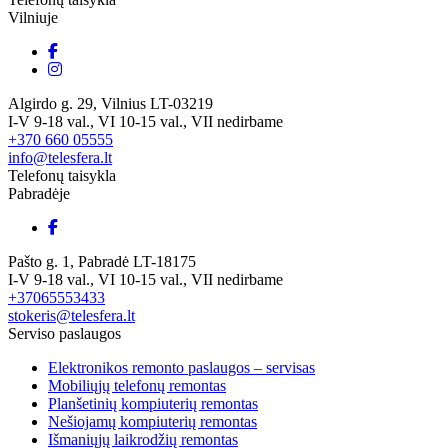
Vilniuje
Algirdo g. 29, Vilnius LT-03219
I-V 9-18 val., VI 10-15 val., VII nedirbame
+370 660 05555
info@telesfera.lt
Telefonų taisykla
Pabradėje
Pašto g. 1, Pabradė LT-18175
I-V 9-18 val., VI 10-15 val., VII nedirbame
+37065553433
stokeris@telesfera.lt
Serviso paslaugos
Elektronikos remonto paslaugos – servisas
Mobiliųjų telefonų remontas
Planšetinių kompiuterių remontas
Nešiojamų kompiuterių remontas
Išmaniųjų laikrodžių remontas