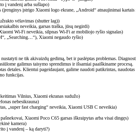
ito į vandenį arba sušlapo)
 (įrenginys įstrigo Xiaomi logo ekrane, „Android“ atnaujinimai kartais s
žrakto vėlavimas (shutter lag))
iakalbis neveikia, garsas traška, jūsų negirdi)
iaomi Wi-Fi neveikia, silpnas Wi-Fi ar mobiliojo ryšio signalas)
M“, „Searching…“), Xiaomi negaudo ryšio)
 nustatyti ne tik akivaizdų gedimą, bet ir paslėptas problemas. Diagnost
asiūlome galimus taisymo sprendimus ir išsamiai paaiškiname procesą.
as detales. Klientui pageidaujant, galime naudoti patikrintas, naudotas o
no funkcijas.
keitimas Vilnius, Xiaomi ekranas sudužo)
lefonas nebesikrauna)
tas, „super fast charging“ neveikia, Xiaomi USB C neveikia)
di pašnekovai, Xiaomi
Poco C65
garsas iškraipytas arba visai dingęs)
iekinė kamera)
to į vandenį – ką daryti?)