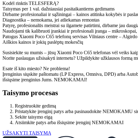
Kodėl rinktis TELESFERĄ?
Taisymas per 1 val. dažniausiai pasitaikantiems gedimams
Dirbame profesionaliai ir sąžiningai – kainos atitinka kokybės ir pasl
Diagnostika – nemokama, jei atliekamas remontas
Patyrę, profesionalūs meistrai su ilgamete patirtimi, dirbame jau daug
Naudojami tik kalibruoti įrankiai ir profesionali įranga – mikroskopai,
Patogus Xiaomi
Poco C65
telefonų servisas Vilniaus centre – Algirdo
Aiškios kainos ir jokių paslėptų mokesčių
Susisiekite su mumis – jūsų Xiaomi
Poco C65
telefonas vėl veiks kai
Norite paslaugas užsisakyti internetu? Užpildykite užklausos formą m
Esate iš kito miesto? Ne problema!
Įrenginius siųskite paštomatu (LP Express, Omniva, DPD) arba Autobus
išsiųsime įrenginius Jums. NEMOKAMAI!
Taisymo procesas
Registruokite gedimą
Pristatykite įrenginį patys arba pasinaudokite NEMOKAMU si
Sekite taisymo eigą
Atsiimkite patys arba išsiųsime įrenginį NEMOKAMAI
UŽSAKYTI TAISYMĄ