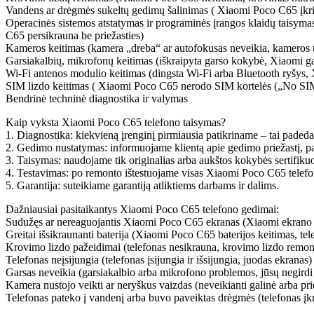
Vandens ar drėgmės sukeltų gedimų šalinimas ( Xiaomi
Poco C65
įkr
Operacinės sistemos atstatymas ir programinės įrangos klaidų taisymas
C65
persikrauna be priežasties)
Kameros keitimas (kamera „dreba“ ar autofokusas neveikia, kameros u
Garsiakalbių, mikrofonų keitimas (iškraipyta garso kokybė, Xiaomi gars
Wi-Fi antenos modulio keitimas (dingsta Wi-Fi arba Bluetooth ryšys, X
SIM lizdo keitimas ( Xiaomi
Poco C65
nerodo SIM kortelės („No SI
Bendrinė techninė diagnostika ir valymas
Kaip vyksta Xiaomi
Poco C65
telefono taisymas?
1. Diagnostika: kiekvieną įrenginį pirmiausia patikriname – tai padeda
2. Gedimo nustatymas: informuojame klientą apie gedimo priežastį, p
3. Taisymas: naudojame tik originalias arba aukštos kokybės sertifikuot
4. Testavimas: po remonto ištestuojame visas Xiaomi
Poco C65
telefo
5. Garantija: suteikiame garantiją atliktiems darbams ir dalims.
Dažniausiai pasitaikantys Xiaomi
Poco C65
telefono gedimai:
Sudužęs ar nereaguojantis Xiaomi
Poco C65
ekranas (Xiaomi ekrano 
Greitai išsikraunanti baterija (Xiaomi
Poco C65
baterijos keitimas, te
Krovimo lizdo pažeidimai (telefonas nesikrauna, krovimo lizdo remon
Telefonas neįsijungia (telefonas įsijungia ir išsijungia, juodas ekranas)
Garsas neveikia (garsiakalbio arba mikrofono problemos, jūsų negir
Kamera nustojo veikti ar neryškus vaizdas (neveikianti galinė arba pr
Telefonas pateko į vandenį arba buvo paveiktas drėgmės (telefonas įkri