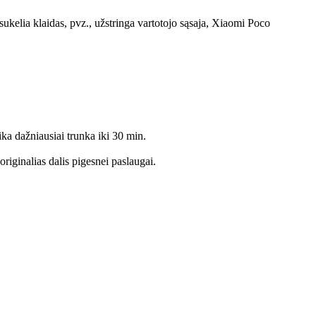
ukelia klaidas, pvz., užstringa vartotojo sąsaja, Xiaomi
Poco
ika dažniausiai trunka iki 30 min.
riginalias dalis pigesnei paslaugai.