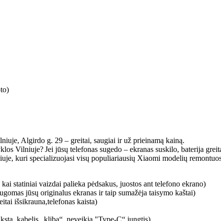
to)
niuje, Algirdo g. 29 – greitai, saugiai ir už prieinamą kainą.
yklos Vilniuje? Jei jūsų telefonas sugedo – ekranas suskilo, baterija gr
lniuje, kuri specializuojasi visų populiariausių Xiaomi modelių remontuo
ai statiniai vaizdai palieka pėdsakus, juostos ant telefono ekrano)
ugomas jūsų originalus ekranas ir taip sumažėja taisymo kaštai)
itai išsikrauna,telefonas kaista)
sta, kabelis „kliba“, neveikia "Type-C“ jungtis)