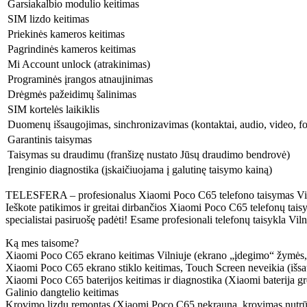
Garsiakalbio modulio keitimas
SIM lizdo keitimas
Priekinės kameros keitimas
Pagrindinės kameros keitimas
Mi Account unlock (atrakinimas)
Programinės įrangos atnaujinimas
Drėgmės pažeidimų šalinimas
SIM kortelės laikiklis
Duomenų išsaugojimas, sinchronizavimas (kontaktai, audio, video, fo
Garantinis taisymas
Taisymas su draudimu (franšizę nustato Jūsų draudimo bendrovė)
Įrenginio diagnostika (įskaičiuojama į galutinę taisymo kainą)
TELESFERA – profesionalus Xiaomi
Poco C65
telefono taisymas Vil
Ieškote patikimos ir greitai dirbančios Xiaomi
Poco C65
telefonų tais
specialistai pasiruošę padėti! Esame profesionali telefonų taisykla Vi
Ką mes taisome?
Xiaomi
Poco C65
ekrano keitimas Vilniuje (ekrano „įdegimo“ žymės, k
Xiaomi
Poco C65
ekrano stiklo keitimas, Touch Screen neveikia (išsa
Xiaomi
Poco C65
baterijos keitimas ir diagnostika (Xiaomi baterija gre
Galinio dangtelio keitimas
Krovimo lizdų remontas (Xiaomi
Poco C65
nekrauna, krovimas nutrūk