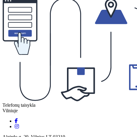
Telefonų taisykla
Vilniuje
Algirdo g. 29, Vilnius LT-03219