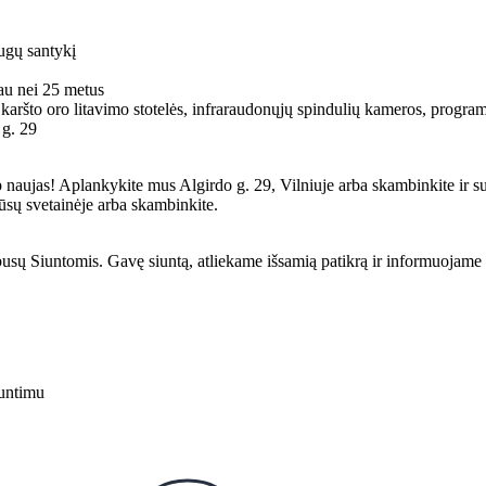
augų santykį
iau nei 25 metus
 karšto oro litavimo stotelės, infraraudonųjų spindulių kameros, programat
 g. 29
p naujas! Aplankykite mus Algirdo g. 29, Vilniuje arba skambinkite ir su
ūsų svetainėje arba skambinkite.
ų Siuntomis. Gavę siuntą, atliekame išsamią patikrą ir informuojame Ju
untimu