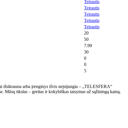
Teirautis
Teirautis
Teirautis
Teirautis
Teirautis
20
50
7.99
30
0
0
5
eitai išsikrauna arba įrenginys išvis neįsijungia – „TELESFERA“
se. Mūsų tikslas – greitas ir kokybiškas taisymas už sąžiningą kainą.