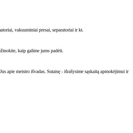
oriai, vakuuminiai presai, separatoriai ir kt.
žinokite, kaip galime jums padėti.
s apie meistro išvadas. Sutaisę - išrašysime sąskaitą apmokėjimui ir