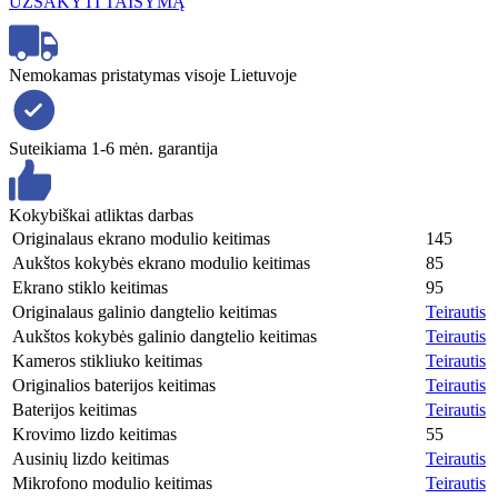
UŽSAKYTI TAISYMĄ
Nemokamas pristatymas visoje Lietuvoje
Suteikiama 1-6 mėn. garantija
Kokybiškai atliktas darbas
Originalaus ekrano modulio keitimas
145
Aukštos kokybės ekrano modulio keitimas
85
Ekrano stiklo keitimas
95
Originalaus galinio dangtelio keitimas
Teirautis
Aukštos kokybės galinio dangtelio keitimas
Teirautis
Kameros stikliuko keitimas
Teirautis
Originalios baterijos keitimas
Teirautis
Baterijos keitimas
Teirautis
Krovimo lizdo keitimas
55
Ausinių lizdo keitimas
Teirautis
Mikrofono modulio keitimas
Teirautis