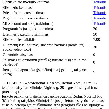
Garsiakalbio modulio keitimas
Teirautis
SIM lizdo keitimas
Teirautis
Priekinės kameros keitimas
Teirautis
Pagrindinės kameros keitimas
Teirautis
Mi Account unlock (atrakinimas)
Teirautis
Programinės įrangos atnaujinimas
20
Drėgmės pažeidimų šalinimas
50
SIM kortelės laikiklis
7.99
Duomenų išsaugojimas, sinchronizavimas (kontaktai,
30
audio, video, foto)
Garantinis taisymas
0
Taisymas su draudimu (franšizę nustato Jūsų draudimo
0
bendrovė)
Įrenginio diagnostika (įskaičiuojama į galutinę taisymo
5
kainą)
TELESFERA – profesionalus Xiaomi
Redmi Note 13
Pro 5G
telefono taisymas Vilniuje, Algirdo g. 29 – greitai, saugiai ir už
prieinamą kainą.
Ieškote patikimos ir greitai dirbančios Xiaomi
Redmi Note 13
Pro
5G telefonų taisyklos Vilniuje? Jei jūsų telefonas sugedo – ekranas
suskilo, baterija greitai išsikrauna arba įrenginys išvis neįsijungia –