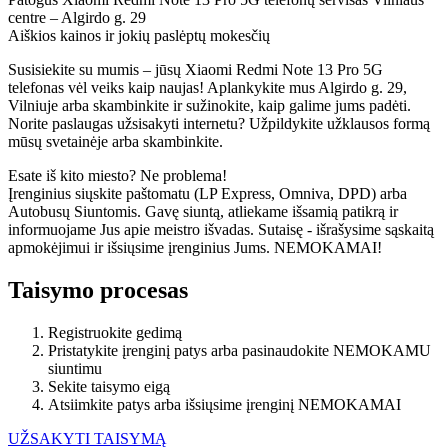
centre – Algirdo g. 29
Aiškios kainos ir jokių paslėptų mokesčių
Susisiekite su mumis – jūsų Xiaomi
Redmi Note 13
Pro 5G
telefonas vėl veiks kaip naujas! Aplankykite mus Algirdo g. 29,
Vilniuje arba skambinkite ir sužinokite, kaip galime jums padėti.
Norite paslaugas užsisakyti internetu? Užpildykite užklausos formą
mūsų svetainėje arba skambinkite.
Esate iš kito miesto? Ne problema!
Įrenginius siųskite paštomatu (LP Express, Omniva, DPD) arba
Autobusų Siuntomis. Gavę siuntą, atliekame išsamią patikrą ir
informuojame Jus apie meistro išvadas. Sutaisę - išrašysime sąskaitą
apmokėjimui ir išsiųsime įrenginius Jums. NEMOKAMAI!
Taisymo procesas
Registruokite gedimą
Pristatykite įrenginį patys arba pasinaudokite NEMOKAMU
siuntimu
Sekite taisymo eigą
Atsiimkite patys arba išsiųsime įrenginį NEMOKAMAI
UŽSAKYTI TAISYMĄ