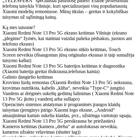
„TELESFERA“ specialistai pasiruošę padėti! Esame profesionali
telefonų taisykla Vilniuje, kuri specializuojasi visų populiariausių
Xiaomi modelių remontuose. Mūsų tikslas – greitas ir kokybiškas
taisymas už sąžiningą kainą.
Ką mes taisome?
Xiaomi
Redmi Note 13
Pro 5G ekrano keitimas Vilniuje (ekrano
„įdegimo“ žymės, kai statiniai vaizdai palieka pėdsakus, juostos ant
telefono ekrano)
Xiaomi
Redmi Note 13
Pro 5G ekrano stiklo keitimas, Touch
Screen neveikia (išsaugomas jūsų originalus ekranas ir taip sumažėja
taisymo kaštai)
Xiaomi
Redmi Note 13
Pro 5G baterijos keitimas ir diagnostika
(Xiaomi baterija greitai išsikrauna,telefonas kaista)
Galinio dangtelio keitimas
Krovimo lizdų remontas (Xiaomi
Redmi Note 13
Pro 5G nekrauna,
krovimas nutrūksta, kabelis „kliba“, neveikia "Type-C“ jungtis)
Vandens ar drėgmės sukeltų gedimų šalinimas ( Xiaomi
Redmi Note
13
Pro 5G įkrito į vandenį arba sušlapo)
Operacinės sistemos atstatymas ir programinės įrangos klaidų
taisymas (įrenginys įstrigo Xiaomi logo ekrane, „Android“
atnaujinimai kartais sukelia klaidas, pvz., užstringa vartotojo sąsaja,
Xiaomi
Redmi Note 13
Pro 5G persikrauna be priežasties)
Kameros keitimas (kamera „dreba“ ar autofokusas neveikia,
kameros užrakto vėlavimas (shutter lag))