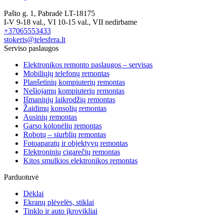
Pašto g. 1, Pabradė LT-18175
I-V 9-18 val., VI 10-15 val., VII nedirbame
+37065553433
stokeris@telesfera.lt
Serviso paslaugos
Elektronikos remonto paslaugos – servisas
Mobiliųjų telefonų remontas
Planšetinių kompiuterių remontas
Nešiojamų kompiuterių remontas
Išmaniųjų laikrodžių remontas
Žaidimų konsolių remontas
Ausinių remontas
Garso kolonėlių remontas
Robotų – siurblių remontas
Fotoaparatų ir objektyvų remontas
Elektroninių cigarečių remontas
Kitos smulkios elektronikos remontas
Parduotuvė
Dėklai
Ekranų plėvelės, stiklai
Tinklo ir auto įkrovikliai