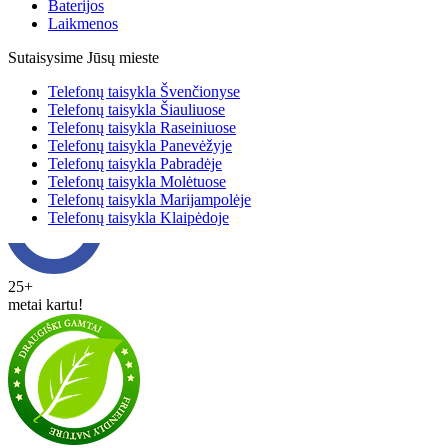
Baterijos
Laikmenos
Sutaisysime Jūsų mieste
Telefonų taisykla Švenčionyse
Telefonų taisykla Šiauliuose
Telefonų taisykla Raseiniuose
Telefonų taisykla Panevėžyje
Telefonų taisykla Pabradėje
Telefonų taisykla Molėtuose
Telefonų taisykla Marijampolėje
Telefonų taisykla Klaipėdoje
25+
metai kartu!