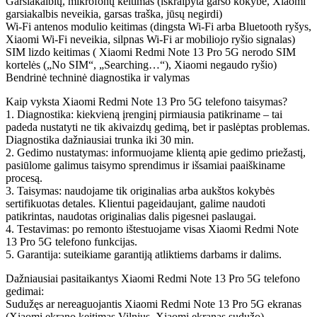
Garsiakalbių, mikrofonų keitimas (iškraipyta garso kokybė, Xiaomi
garsiakalbis neveikia, garsas traška, jūsų negirdi)
Wi-Fi antenos modulio keitimas (dingsta Wi-Fi arba Bluetooth ryšys,
Xiaomi Wi-Fi neveikia, silpnas Wi-Fi ar mobiliojo ryšio signalas)
SIM lizdo keitimas ( Xiaomi
Redmi Note 13
Pro 5G nerodo SIM
kortelės („No SIM“, „Searching…“), Xiaomi negaudo ryšio)
Bendrinė techninė diagnostika ir valymas
Kaip vyksta Xiaomi
Redmi Note 13
Pro 5G telefono taisymas?
1. Diagnostika: kiekvieną įrenginį pirmiausia patikriname – tai
padeda nustatyti ne tik akivaizdų gedimą, bet ir paslėptas problemas.
Diagnostika dažniausiai trunka iki 30 min.
2. Gedimo nustatymas: informuojame klientą apie gedimo priežastį,
pasiūlome galimus taisymo sprendimus ir išsamiai paaiškiname
procesą.
3. Taisymas: naudojame tik originalias arba aukštos kokybės
sertifikuotas detales. Klientui pageidaujant, galime naudoti
patikrintas, naudotas originalias dalis pigesnei paslaugai.
4. Testavimas: po remonto ištestuojame visas Xiaomi
Redmi Note
13
Pro 5G telefono funkcijas.
5. Garantija: suteikiame garantiją atliktiems darbams ir dalims.
Dažniausiai pasitaikantys Xiaomi
Redmi Note 13
Pro 5G telefono
gedimai:
Sudužęs ar nereaguojantis Xiaomi
Redmi Note 13
Pro 5G ekranas
(Xiaomi ekrano keitimas Vilnius, Xiaomi ekranas sudužo)