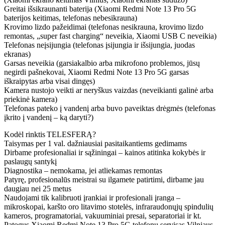
Greitai išsikraunanti baterija (Xiaomi
Redmi Note 13
Pro 5G
baterijos keitimas, telefonas nebesikrauna)
Krovimo lizdo pažeidimai (telefonas nesikrauna, krovimo lizdo
remontas, „super fast charging“ neveikia, Xiaomi USB C neveikia)
Telefonas neįsijungia (telefonas įsijungia ir išsijungia, juodas
ekranas)
Garsas neveikia (garsiakalbio arba mikrofono problemos, jūsų
negirdi pašnekovai, Xiaomi
Redmi Note 13
Pro 5G garsas
iškraipytas arba visai dingęs)
Kamera nustojo veikti ar neryškus vaizdas (neveikianti galinė arba
priekinė kamera)
Telefonas pateko į vandenį arba buvo paveiktas drėgmės (telefonas
įkrito į vandenį – ką daryti?)
Kodėl rinktis TELESFERĄ?
Taisymas per 1 val. dažniausiai pasitaikantiems gedimams
Dirbame profesionaliai ir sąžiningai – kainos atitinka kokybės ir
paslaugų santykį
Diagnostika – nemokama, jei atliekamas remontas
Patyrę, profesionalūs meistrai su ilgamete patirtimi, dirbame jau
daugiau nei 25 metus
Naudojami tik kalibruoti įrankiai ir profesionali įranga –
mikroskopai, karšto oro litavimo stotelės, infraraudonųjų spindulių
kameros, programatoriai, vakuuminiai presai, separatoriai ir kt.
Patogus Xiaomi
Redmi Note 13
Pro 5G telefonų servisas Vilniaus