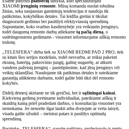
Esame patyrusi
planšečių
taisykla, kuri specializuojasi
XIAOMI
įrenginių remonte
. Mūsų komanda nuolat tobulina
žinias, seka naujausias gamintojų tendencijas ir naudoja tik
patikrintas, kokybiškas detales. Tai leidžia greitai ir tiksliai
diagnozuoti gedimus bei pasiūlyti efektyviausią sprendimą.
Suprantame, koks svarbus kasdienybėje yra veikiantis įrenginys,
todėl daugumą remonto darbų atliekame
tą pačią dieną
, o
sudėtingesniems gedimams - visuomet informuojame aiškią remonto
trukmę.
„TELESFERA“ dirba tiek su XIAOMI REDMI PAD 2 PRO, tiek
su kitais šios serijos modeliais, todėl nesvarbu, ar reikia pakeisti
ekraną, bateriją, pakrovimo jungtį, galinę nugarėlę, ar atkurti
vandens pažeistą įrenginį – pasirūpinsime, kad jūsų įrenginys vėl
veiktų sklandžiai. Naudojame tik patikimas detales ir suteikiame
garantiją atliktiems darbams, todėl galite būti tikri dėl remonto
kokybės.
Didelį dėmesį skiriame ne tik greičiui, bet ir
sąžiningai kainai
.
Kiekvieną gedimą įvertiname individualiai, pateikiame aiškią ir
skaidrią kainą prieš pradedant darbus, o konsultacija visuomet yra
nemokama. Jei nenorite ilgai laukti arba dvejojate ar verta taisyti,
visada galite užsukti – meistrai patars ir pasiūlys optimalų
sprendimą.
Pasirinkę „TELESFERA“, gausite patikimą, profesionalų ir greitą