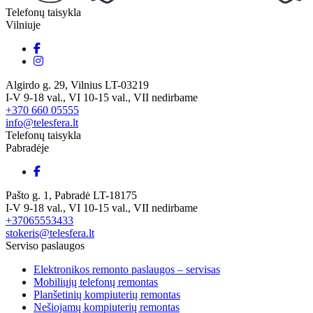
Telefonų taisykla
Vilniuje
Algirdo g. 29, Vilnius LT-03219
I-V 9-18 val., VI 10-15 val., VII nedirbame
+370 660 05555
info@telesfera.lt
Telefonų taisykla
Pabradėje
Pašto g. 1, Pabradė LT-18175
I-V 9-18 val., VI 10-15 val., VII nedirbame
+37065553433
stokeris@telesfera.lt
Serviso paslaugos
Elektronikos remonto paslaugos – servisas
Mobiliųjų telefonų remontas
Planšetinių kompiuterių remontas
Nešiojamų kompiuterių remontas