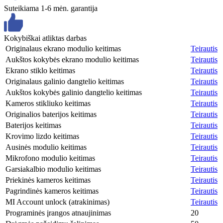
Suteikiama 1-6 mėn. garantija
Kokybiškai atliktas darbas
Originalaus ekrano modulio keitimas
Teirautis
Aukštos kokybės ekrano modulio keitimas
Teirautis
Ekrano stiklo keitimas
Teirautis
Originalaus galinio dangtelio keitimas
Teirautis
Aukštos kokybės galinio dangtelio keitimas
Teirautis
Kameros stikliuko keitimas
Teirautis
Originalios baterijos keitimas
Teirautis
Baterijos keitimas
Teirautis
Krovimo lizdo keitimas
Teirautis
Ausinės modulio keitimas
Teirautis
Mikrofono modulio keitimas
Teirautis
Garsiakalbio modulio keitimas
Teirautis
Priekinės kameros keitimas
Teirautis
Pagrindinės kameros keitimas
Teirautis
MI Account unlock (atrakinimas)
Teirautis
Programinės įrangos atnaujinimas
20