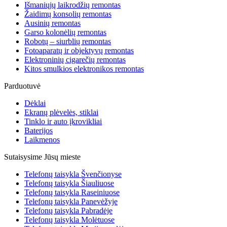
Išmaniųjų laikrodžių remontas
Žaidimų konsolių remontas
Ausinių remontas
Garso kolonėlių remontas
Robotų – siurblių remontas
Fotoaparatų ir objektyvų remontas
Elektroninių cigarečių remontas
Kitos smulkios elektronikos remontas
Parduotuvė
Dėklai
Ekranų plėvelės, stiklai
Tinklo ir auto įkrovikliai
Baterijos
Laikmenos
Sutaisysime Jūsų mieste
Telefonų taisykla Švenčionyse
Telefonų taisykla Šiauliuose
Telefonų taisykla Raseiniuose
Telefonų taisykla Panevėžyje
Telefonų taisykla Pabradėje
Telefonų taisykla Molėtuose