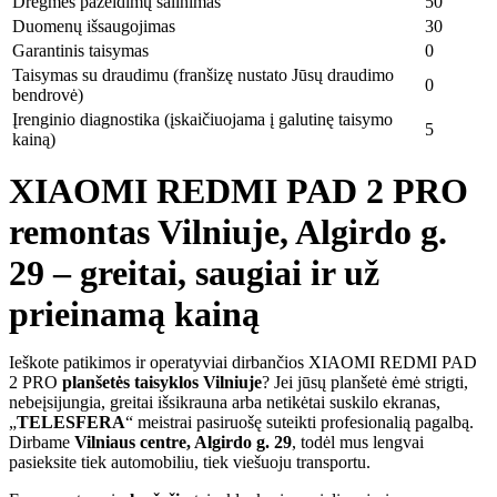
Drėgmės pažeidimų šalinimas
50
Duomenų išsaugojimas
30
Garantinis taisymas
0
Taisymas su draudimu (franšizę nustato Jūsų draudimo
0
bendrovė)
Įrenginio diagnostika (įskaičiuojama į galutinę taisymo
5
kainą)
XIAOMI REDMI PAD 2 PRO
remontas Vilniuje, Algirdo g.
29 – greitai, saugiai ir už
prieinamą kainą
Ieškote patikimos ir operatyviai dirbančios XIAOMI REDMI PAD
2 PRO
planšetės taisyklos Vilniuje
? Jei jūsų planšetė ėmė strigti,
nebeįsijungia, greitai išsikrauna arba netikėtai suskilo ekranas,
„
TELESFERA
“ meistrai pasiruošę suteikti profesionalią pagalbą.
Dirbame
Vilniaus centre, Algirdo g. 29
, todėl mus lengvai
pasieksite tiek automobiliu, tiek viešuoju transportu.