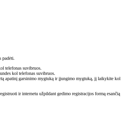
 padėti.
ol telefonas suvibruos.
kundes kol telefonas suvibruos.
rtą apatinį garsinimo mygtuką ir įjungimo mygtuką, jį laikykite kol
registruoti ir internetu užpildant gedimo registracijos formą esančią