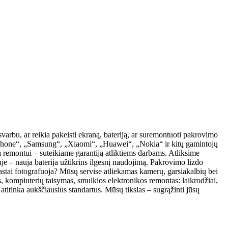
arbu, ar reikia pakeisti ekraną, bateriją, ar suremontuoti pakrovimo
 „iPhone“, „Samsung“, „Xiaomi“, „Huawei“, „Nokia“ ir kitų gamintojų
remontui – suteikiame garantiją atliktiems darbams. Atliksime
iuje – nauja baterija užtikrins ilgesnį naudojimą. Pakrovimo lizdo
stai fotografuoja? Mūsų servise atliekamas kamerų, garsiakalbių bei
s, kompiuterių taisymas, smulkios elektronikos remontas: laikrodžiai,
titinka aukščiausius standartus. Mūsų tikslas – sugrąžinti jūsų