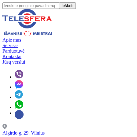
Ieškoti
Apie mus
Servisas
Parduotuvė
Kontaktai
Jūsų verslui
Algirdo g. 29, Vilnius