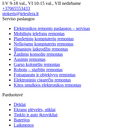
I-V 9-18 val., VI 10-15 val., VII nedirbame
+37065553433
stokeris@telesfera.lt
Serviso paslaugos
Elektronikos remonto paslaugos – servisas
Mobiliųjų telefonų remontas
Planšetinių kompiuterių remontas
Nešiojamų kompiuterių remontas
Išmaniųjų laikrodžių remontas
Žaidimų konsolių remontas
Ausinių remontas
Garso kolonėlių remontas
Robotų – siurblių remontas
Fotoaparatų ir objektyvų remontas
Elektroninių cigarečių remontas
Kitos smulkios elektronikos remontas
Parduotuvė
Dėklai
Ekranų plėvelės, stiklai
Tinklo ir auto įkrovikliai
Baterijos
Laikmenos