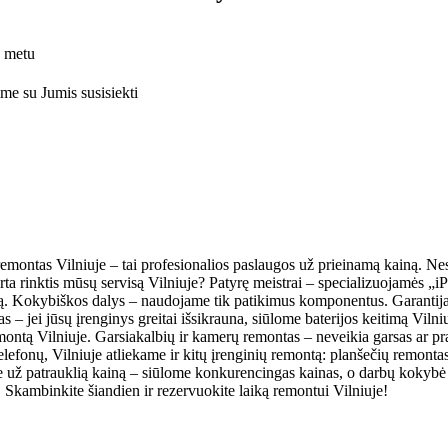
o metu
ime su Jumis susisiekti
emontas Vilniuje – tai profesionalios paslaugos už prieinamą kainą. Nesv
verta rinktis mūsų servisą Vilniuje? Patyrę meistrai – specializuojamės
ną. Kokybiškos dalys – naudojame tik patikimus komponentus. Garantija 
as – jei jūsų įrenginys greitai išsikrauna, siūlome baterijos keitimą Viln
tą Vilniuje. Garsiakalbių ir kamerų remontas – neveikia garsas ar pra
lefonų, Vilniuje atliekame ir kitų įrenginių remontą: planšečių remonta
je už patrauklią kainą – siūlome konkurencingas kainas, o darbų kokybė a
s. Skambinkite šiandien ir rezervuokite laiką remontui Vilniuje!