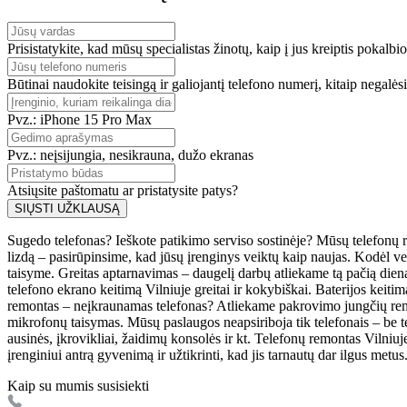
Prisistatykite, kad mūsų specialistas žinotų, kaip į jus kreiptis pokalbi
Būtinai naudokite teisingą ir galiojantį telefono numerį, kitaip negalės
Pvz.: iPhone 15 Pro Max
Pvz.: neįsijungia, nesikrauna, dužo ekranas
Atsiųsite paštomatu ar pristatysite patys?
SIŲSTI UŽKLAUSĄ
Sugedo telefonas? Ieškote patikimo serviso sostinėje? Mūsų telefonų r
lizdą – pasirūpinsime, kad jūsų įrenginys veiktų kaip naujas. Kodėl 
taisyme. Greitas aptarnavimas – daugelį darbų atliekame tą pačią die
telefono ekrano keitimą Vilniuje greitai ir kokybiškai. Baterijos keitim
remontas – neįkraunamas telefonas? Atliekame pakrovimo jungčių remon
mikrofonų taisymas. Mūsų paslaugos neapsiriboja tik telefonais – be te
ausinės, įkrovikliai, žaidimų konsolės ir kt. Telefonų remontas Vilniu
įrenginiui antrą gyvenimą ir užtikrinti, kad jis tarnautų dar ilgus metu
Kaip su mumis susisiekti