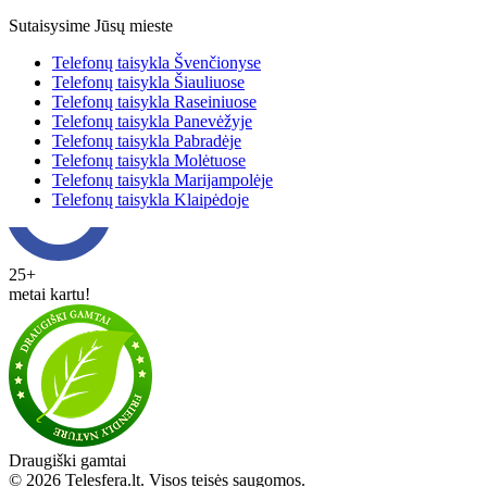
Sutaisysime Jūsų mieste
Telefonų taisykla Švenčionyse
Telefonų taisykla Šiauliuose
Telefonų taisykla Raseiniuose
Telefonų taisykla Panevėžyje
Telefonų taisykla Pabradėje
Telefonų taisykla Molėtuose
Telefonų taisykla Marijampolėje
Telefonų taisykla Klaipėdoje
25+
metai kartu!
Draugiški gamtai
© 2026 Telesfera.lt. Visos teisės saugomos.