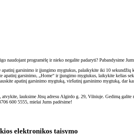
trigo naudojant programėlę ir nieko negalite padaryti? Pabandysime Jums
 apatinį garsinimo ir įjungimo mygtukus, palaikykite iki 10 sekundžių k
te apatinį garsinimo, „Home“ ir įjungimo mygtukus, laikykite kelias se
spauskite apatinį garsinimo mygtuką, viršutinį garsinimo mygtuką, dar ka
eda, atvykite, lauksime Jūsų adresu Algirdo g. 29, Vilniuje. Gedimą galite 
+3706 600 5555, mielai Jums padėsime!
lkios elektronikos taisymo