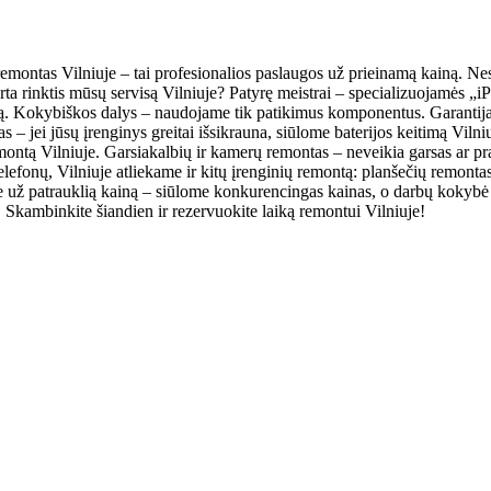
emontas Vilniuje – tai profesionalios paslaugos už prieinamą kainą. Nesv
verta rinktis mūsų servisą Vilniuje? Patyrę meistrai – specializuojamės
ną. Kokybiškos dalys – naudojame tik patikimus komponentus. Garantija 
as – jei jūsų įrenginys greitai išsikrauna, siūlome baterijos keitimą Viln
tą Vilniuje. Garsiakalbių ir kamerų remontas – neveikia garsas ar pra
lefonų, Vilniuje atliekame ir kitų įrenginių remontą: planšečių remonta
je už patrauklią kainą – siūlome konkurencingas kainas, o darbų kokybė a
s. Skambinkite šiandien ir rezervuokite laiką remontui Vilniuje!