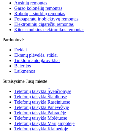
Ausinių remontas
Garso kolonėlių remontas
Robotų – siurblių remontas
Fotoaparatų ir objektyvų remontas
Elektroninių cigarečių remontas
Kitos smulkios elektronikos remontas
Parduotuvė
Dėklai
Ekranų plėvelės, stiklai
Tinklo ir auto įkrovikliai
Baterijos
Laikmenos
Sutaisysime Jūsų mieste
Telefonų taisykla Švenčionyse
Telefonų taisykla Šiauliuose
Telefonų taisykla Raseiniuose
Telefonų taisykla Panevėžyje
Telefonų taisykla Pabradėje
Telefonų taisykla Molėtuose
Telefonų taisykla Marijampolėje
Telefonų taisykla Klaipėdoje