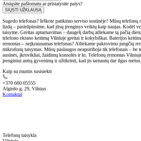
Atsiųsite paštomatu ar pristatysite patys?
SIŲSTI UŽKLAUSĄ
Sugedo telefonas? Ieškote patikimo serviso sostinėje? Mūsų telefonų r
lizdą – pasirūpinsime, kad jūsų įrenginys veiktų kaip naujas. Kodėl 
taisyme. Greitas aptarnavimas – daugelį darbų atliekame tą pačią die
telefono ekrano keitimą Vilniuje greitai ir kokybiškai. Baterijos keitim
remontas – neįkraunamas telefonas? Atliekame pakrovimo jungčių remon
mikrofonų taisymas. Mūsų paslaugos neapsiriboja tik telefonais – be te
ausinės, įkrovikliai, žaidimų konsolės ir kt. Telefonų remontas Vilniu
įrenginiui antrą gyvenimą ir užtikrinti, kad jis tarnautų dar ilgus metu
Kaip su mumis susisiekti
+370 660 05555
Algirdo g. 29, Vilnius
Kontaktai
Telefonų taisykla
Vilniuje