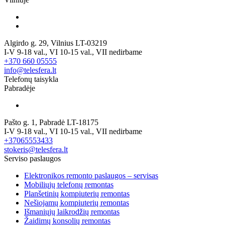
Algirdo g. 29, Vilnius LT-03219
I-V 9-18 val., VI 10-15 val., VII nedirbame
+370 660 05555
info@telesfera.lt
Telefonų taisykla
Pabradėje
Pašto g. 1, Pabradė LT-18175
I-V 9-18 val., VI 10-15 val., VII nedirbame
+37065553433
stokeris@telesfera.lt
Serviso paslaugos
Elektronikos remonto paslaugos – servisas
Mobiliųjų telefonų remontas
Planšetinių kompiuterių remontas
Nešiojamų kompiuterių remontas
Išmaniųjų laikrodžių remontas
Žaidimų konsolių remontas