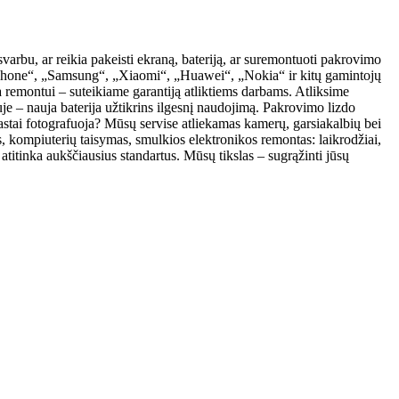
arbu, ar reikia pakeisti ekraną, bateriją, ar suremontuoti pakrovimo
 „iPhone“, „Samsung“, „Xiaomi“, „Huawei“, „Nokia“ ir kitų gamintojų
remontui – suteikiame garantiją atliktiems darbams. Atliksime
iuje – nauja baterija užtikrins ilgesnį naudojimą. Pakrovimo lizdo
stai fotografuoja? Mūsų servise atliekamas kamerų, garsiakalbių bei
s, kompiuterių taisymas, smulkios elektronikos remontas: laikrodžiai,
titinka aukščiausius standartus. Mūsų tikslas – sugrąžinti jūsų