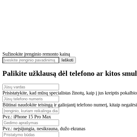
Sužinokite įrenginio remonto kainą
Ieškoti
Palikite užklausą dėl telefono ar kitos smu
Prisistatykite, kad mūsų specialistas žinotų, kaip į jus kreiptis pokalbi
Būtinai naudokite teisingą ir galiojantį telefono numerį, kitaip negalės
Pvz.: iPhone 15 Pro Max
Pvz.: neįsijungia, nesikrauna, dužo ekranas