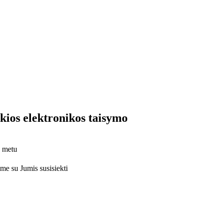
lkios elektronikos taisymo
o metu
ime su Jumis susisiekti