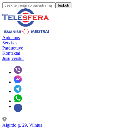
Ieškoti
Apie mus
Servisas
Parduotuvė
Kontaktai
Jūsų verslui
Algirdo g. 29, Vilnius