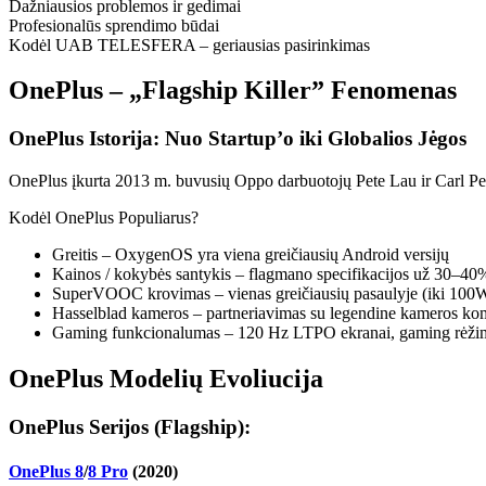
Dažniausios problemos ir gedimai
Profesionalūs sprendimo būdai
Kodėl UAB TELESFERA – geriausias pasirinkimas
OnePlus – „Flagship Killer” Fenomenas
OnePlus Istorija: Nuo Startup’o iki Globalios Jėgos
OnePlus įkurta 2013 m. buvusių Oppo darbuotojų Pete Lau ir Carl Pei
Kodėl OnePlus Populiarus?
Greitis – OxygenOS yra viena greičiausių Android versijų
Kainos / kokybės santykis – flagmano specifikacijos už 30–4
SuperVOOC krovimas – vienas greičiausių pasaulyje (iki 100
Hasselblad kameros – partneriavimas su legendine kameros ko
Gaming funkcionalumas – 120 Hz LTPO ekranai, gaming rėži
OnePlus Modelių Evoliucija
OnePlus Serijos (Flagship):
OnePlus 8
/
8 Pro
(2020)