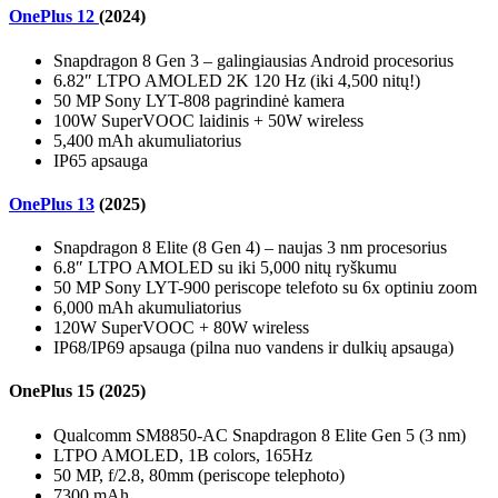
OnePlus 12
(2024)
Snapdragon 8 Gen 3 – galingiausias Android procesorius
6.82″ LTPO AMOLED 2K 120 Hz (iki 4,500 nitų!)
50 MP Sony LYT-808 pagrindinė kamera
100W SuperVOOC laidinis + 50W wireless
5,400 mAh akumuliatorius
IP65 apsauga
OnePlus 13
(2025)
Snapdragon 8 Elite (8 Gen 4) – naujas 3 nm procesorius
6.8″ LTPO AMOLED su iki 5,000 nitų ryškumu
50 MP Sony LYT-900 periscope telefoto su 6x optiniu zoom
6,000 mAh akumuliatorius
120W SuperVOOC + 80W wireless
IP68/IP69 apsauga (pilna nuo vandens ir dulkių apsauga)
OnePlus 15 (2025)
Qualcomm SM8850-AC Snapdragon 8 Elite Gen 5 (3 nm)
LTPO AMOLED, 1B colors, 165Hz
50 MP, f/2.8, 80mm (periscope telephoto)
7300 mAh