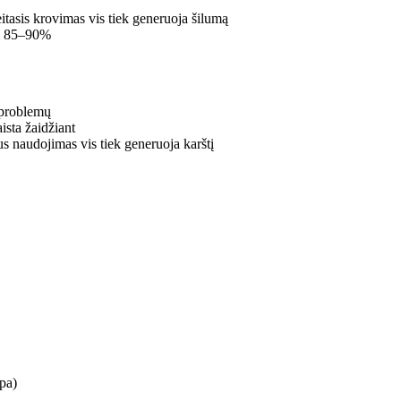
itasis krovimas vis tiek generuoja šilumą
ki 85–90%
 problemų
ista žaidžiant
s naudojimas vis tiek generuoja karštį
mpa)