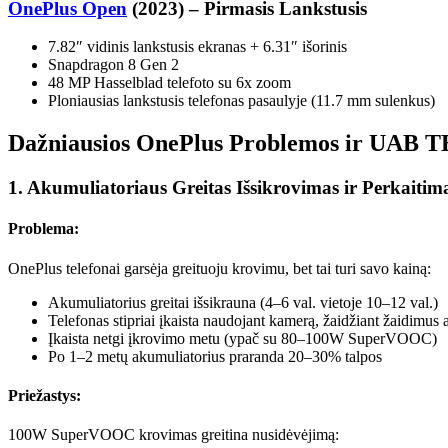
OnePlus Open
(2023) – Pirmasis Lankstusis
7.82″ vidinis lankstusis ekranas + 6.31″ išorinis
Snapdragon 8 Gen 2
48 MP Hasselblad telefoto su 6x zoom
Ploniausias lankstusis telefonas pasaulyje (11.7 mm sulenkus)
Dažniausios OnePlus Problemos ir UAB
1. Akumuliatoriaus Greitas Išsikrovimas ir Perkaitim
Problema:
OnePlus telefonai garsėja greituoju krovimu, bet tai turi savo kainą:
Akumuliatorius greitai išsikrauna (4–6 val. vietoje 10–12 val.)
Telefonas stipriai įkaista naudojant kamerą, žaidžiant žaidimus 
Įkaista netgi įkrovimo metu (ypač su 80–100W SuperVOOC)
Po 1–2 metų akumuliatorius praranda 20–30% talpos
Priežastys:
100W SuperVOOC krovimas greitina nusidėvėjimą: