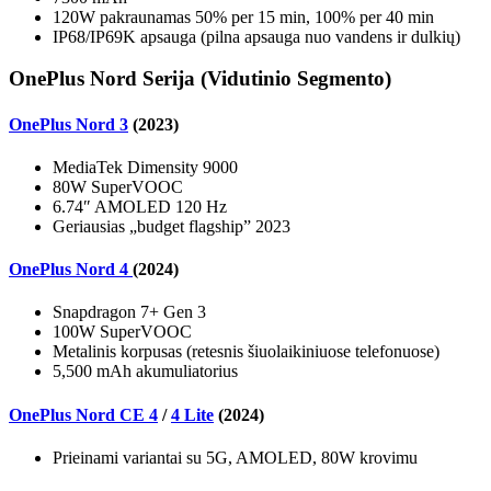
120W pakraunamas 50% per 15 min, 100% per 40 min
IP68/IP69K apsauga (pilna apsauga nuo vandens ir dulkių)
OnePlus Nord Serija (Vidutinio Segmento)
OnePlus Nord 3
(2023)
MediaTek Dimensity 9000
80W SuperVOOC
6.74″ AMOLED 120 Hz
Geriausias „budget flagship” 2023
OnePlus Nord 4
(2024)
Snapdragon 7+ Gen 3
100W SuperVOOC
Metalinis korpusas (retesnis šiuolaikiniuose telefonuose)
5,500 mAh akumuliatorius
OnePlus Nord CE 4
/
4 Lite
(2024)
Prieinami variantai su 5G, AMOLED, 80W krovimu