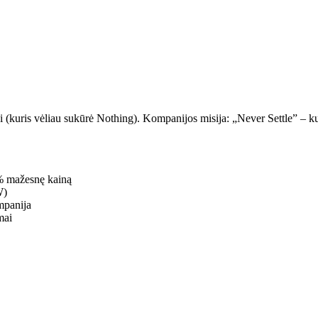
 (kuris vėliau sukūrė Nothing). Kompanijos misija: „Never Settle” – ku
0% mažesnę kainą
W)
mpanija
mai