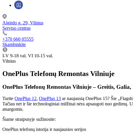
Algirdo g. 29, Vilnius
Serviso centras
+370 660 05555
Skambinkite
I-V 9-18 val. VI 10-15 val.
Vilnius
OnePlus Telefonų Remontas Vilniuje
OnePlus Telefonų Remontas Vilniuje – Greitis, Gali
Turite
OnePlus 12
,
OnePlus 13
ar naujausią OnePlus 15? Šie „Flagship
Tačiau net ir šie technologiniai milžinai nėra apsaugoti nuo ged
atsargomis.
Šiame straipsnyje sužinosite:
OnePlus telefonų istorija ir naujausios serijos