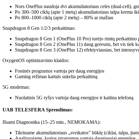
Nors OnePlus naudoja dvi akumuliatoriaus celes (dual-cell), gre
Po 300–500 ciklų (apie 1 metų) akumuliatoriaus talpa krenta i
Po 800–1000 ciklų (apie 2 metų) – 80% ar mažiau
Snapdragon 8 Gen 1/2/3 perkaitimas:
Snapdragon 8 Gen 1 (OnePlus 10 Pro) turėjo rimtų perkaitimo
Snapdragon 8 Gen 2 (OnePlus 11) daug geresnis, bet vis tiek ka
Snapdragon 8 Gen 3 (OnePlus 12) efektyviausias, bet intensyvu
OxygenOS optimizavimo klaidos:
Foninės programos vartoja per daug energijos
Gaming rėžimas kartais sukelia perkaitimą
5G modemas:
Nuolatinis 5G ryšys vartoja daug energijos ir kaitina telefoną
UAB TELESFERA Sprendimas:
Išsami Diagnostika (15–25 min., NEMOKAMA):
Tikriname akumuliatoriaus „sveikatos” būklę (ciklai, talpa, įta
Analizuojame, kurios programos vartoja daugiausiai energijos