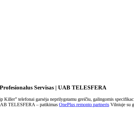
a, Profesionalus Servisas | UAB TELESFERA
 Killer” telefonai garsėja neprilygstamu greičiu, galingomis specifikac
imų. UAB TELESFERA – patikimas
OnePlus remonto partneris
Vilniuje su g