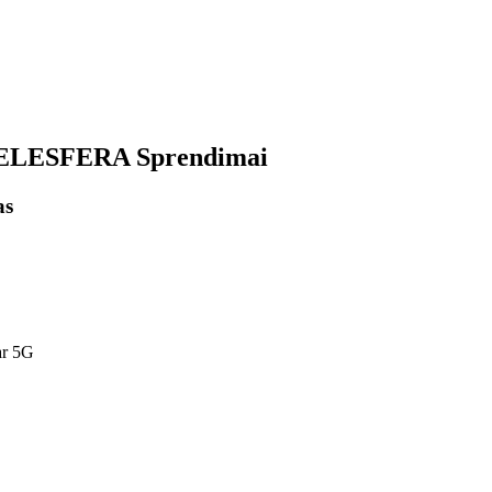
 TELESFERA Sprendimai
as
ar 5G