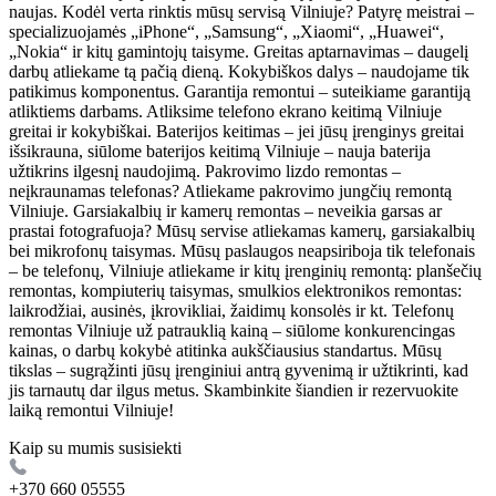
naujas. Kodėl verta rinktis mūsų servisą Vilniuje? Patyrę meistrai –
specializuojamės „iPhone“, „Samsung“, „Xiaomi“, „Huawei“,
„Nokia“ ir kitų gamintojų taisyme. Greitas aptarnavimas – daugelį
darbų atliekame tą pačią dieną. Kokybiškos dalys – naudojame tik
patikimus komponentus. Garantija remontui – suteikiame garantiją
atliktiems darbams. Atliksime telefono ekrano keitimą Vilniuje
greitai ir kokybiškai. Baterijos keitimas – jei jūsų įrenginys greitai
išsikrauna, siūlome baterijos keitimą Vilniuje – nauja baterija
užtikrins ilgesnį naudojimą. Pakrovimo lizdo remontas –
neįkraunamas telefonas? Atliekame pakrovimo jungčių remontą
Vilniuje. Garsiakalbių ir kamerų remontas – neveikia garsas ar
prastai fotografuoja? Mūsų servise atliekamas kamerų, garsiakalbių
bei mikrofonų taisymas. Mūsų paslaugos neapsiriboja tik telefonais
– be telefonų, Vilniuje atliekame ir kitų įrenginių remontą: planšečių
remontas, kompiuterių taisymas, smulkios elektronikos remontas:
laikrodžiai, ausinės, įkrovikliai, žaidimų konsolės ir kt. Telefonų
remontas Vilniuje už patrauklią kainą – siūlome konkurencingas
kainas, o darbų kokybė atitinka aukščiausius standartus. Mūsų
tikslas – sugrąžinti jūsų įrenginiui antrą gyvenimą ir užtikrinti, kad
jis tarnautų dar ilgus metus. Skambinkite šiandien ir rezervuokite
laiką remontui Vilniuje!
Kaip su mumis susisiekti
+370 660 05555