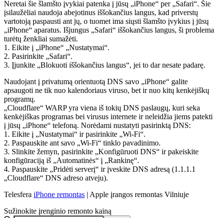
Neretai šie šlamšto įvykiai patenka į jūsų „iPhone“ per „Safari“. Šie
įsilaužėliai naudoja abejotinus iššokančius langus, kad priverstų
vartotoją paspausti ant jų, o tuomet ima siųsti šlamšto įvykius į jūsų
„iPhone“ aparatus. Išjungus „Safari“ iššokančius langus, ši problema
turėtų ženkliai sumažėti.
1. Eikite į „iPhone“ „Nustatymai“.
2. Pasirinkite „Safari“.
3. Įjunkite „Blokuoti iššokančius langus“, jei to dar nesate padarę.
Naudojant į privatumą orientuotą DNS savo „iPhone“ galite
apsaugoti ne tik nuo kalendoriaus viruso, bet ir nuo kitų kenkėjiškų
programų.
„Cloudflare“ WARP yra viena iš tokių DNS paslaugų, kuri seka
kenkėjiškas programas bei virusus internete ir neleidžia jiems patekti
į jūsų „iPhone“ telefoną. Norėdami nustatyti pasirinktą DNS:
1. Eikite į „Nustatymai“ ir pasirinkite „Wi-Fi“.
2. Paspauskite ant savo „Wi-Fi“ tinklo pavadinimo.
3. Slinkite žemyn, pasirinkite „Konfigūruoti DNS“ ir pakeiskite
konfigūraciją iš „Automatinės“ į „Rankinę“.
4. Paspauskite „Pridėti serverį“ ir įveskite DNS adresą (1.1.1.1
„Cloudflare“ DNS adreso atveju).
Telesfera
iPhone remontas
| Apple įrangos remontas Vilniuje
Sužinokite įrenginio remonto kainą